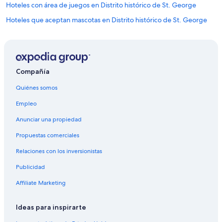
Hoteles con área de juegos en Distrito histórico de St. George
Hoteles que aceptan mascotas en Distrito histórico de St. George
Hoteles cerca de Centro comercial de Red Cliffs
Hoteles cerca de Parque de la ciudad Thunder Junction All Abilities
Park
Compañía
Hoteles 3 estrellas en St. George
Hoteles 5 estrellas en St. George
Quiénes somos
Cabañas en St. George
Empleo
Casas de campo en St. George
Anunciar una propiedad
Casas de ciudad en St. George
Propuestas comerciales
Casas de huéspedes en St. George
Relaciones con los inversionistas
Casas vacacionales en St. George
Publicidad
Resorts en St. George
Affiliate Marketing
Condominios en St. George
Apartamentos en St. George
Ideas para inspirarte