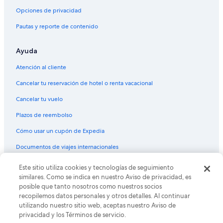
Hoteles con guardería en St. George
Opciones de privacidad
Hoteles con alberca en St. George
Pautas y reporte de contenido
Hoteles con sauna en St. George
Hoteles con hidromasaje en St. George
Ayuda
Hoteles que aceptan mascotas en St. George
Atención al cliente
Hoteles en St. George
Cancelar tu reservación de hotel o renta vacacional
Lodges en St. George
Cancelar tu vuelo
Moteles en St. George
Plazos de reembolso
Hoteles cerca de Centro acuático Sand Hollow
Cómo usar un cupón de Expedia
Hoteles cerca de Zion Factory Stores
Documentos de viajes internacionales
Hoteles cerca de Tabernáculo de San Jorge
Hoteles de golf en Washington Fields
Este sitio utiliza cookies y tecnologías de seguimiento
© 2026 Expedia, Inc., una empresa de Expedia Group. Todos los
derechos reservados. Expedia y el logo de Expedia son marcas
similares. Como se indica en nuestro Aviso de privacidad, es
Hoteles de ski en Washington Fields
registradas o marcas comerciales de Expedia, Inc. CST# 2029030-50.
posible que tanto nosotros como nuestros socios
Hoteles con aguas termales en Washington Fields
recopilemos datos personales y otros detalles. Al continuar
utilizando nuestro sitio web, aceptas nuestro Aviso de
Hoteles en la naturaleza en Washington Fields
privacidad y los Términos de servicio.