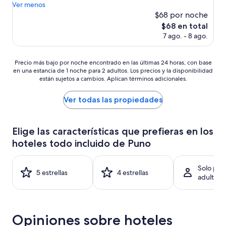
r
Ver menos
opiniones)
y
$68 por noche
f
El
$68 en total
r
precio
7 ago. - 8 ago.
i
actual
e
es
n
de
Precio
Precio más bajo por noche encontrado en las últimas 24 horas, con base
d
$68
en una estancia de 1 noche para 2 adultos. Los precios y la disponibilidad
más
l
están sujetos a cambios. Aplican términos adicionales.
bajo
y
por
,
noche
Ver todas las propiedades
h
encontrado
a
en
r
las
Elige las características que prefieras en los
d
últimas
w
hoteles todo incluido de Puno
24
o
horas,
r
con
k
Solo par
base
5 estrellas
4 estrellas
i
adultos
en
n
una
g
estancia
a
de
n
Opiniones sobre hoteles
1
d