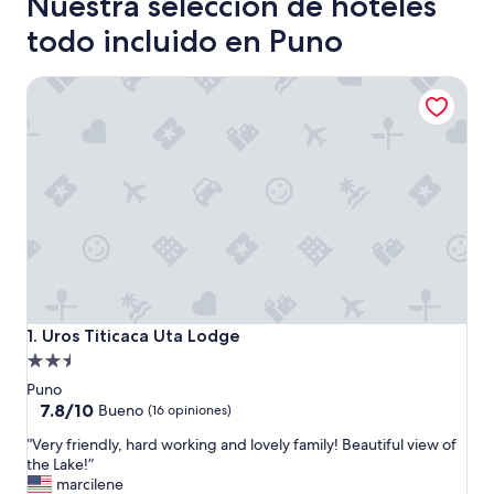
Nuestra selección de hoteles
todo incluido en Puno
Uros Titicaca Uta Lodge
Uros Titicaca Uta Lodge
1. Uros Titicaca Uta Lodge
Propiedad
de
Puno
2.5
7.8
7.8/10
Bueno
(16 opiniones)
de
estrellas
“
“Very friendly, hard working and lovely family! Beautiful view of
10,
V
the Lake!”
Bueno,
e
marcilene
(16