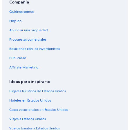
Compañía
Hoteles con estacionamiento en Puno
Quiénes somos
Hoteles con sauna en Puno
Empleo
Hoteles con hidromasaje en Puno
Anunciar una propiedad
Hoteles con traslado del/al aeropuerto en Puno
Propuestas comerciales
Hoteles 3 estrellas en Ácora
Relaciones con los inversionistas
Hoteles 4 estrellas en Ácora
Publicidad
Hoteles en Ácora
Hoteles en Chucuito
Affiliate Marketing
Casas de campo en Ichu
Ideas para inspirarte
Casas flotantes en Ichu
Lugares turísticos de Estados Unidos
Hoteles históricos en Ichu
Hoteles en Estados Unidos
Hoteles en Ichu
Casas vacacionales en Estados Unidos
Hoteles cerca de Plaza de Armas de Chucuito
Viajes a Estados Unidos
Hoteles cerca de Universidad Nacional del Altiplano
Hoteles cerca de Plaza de Armas de Puno
Vuelos baratos a Estados Unidos