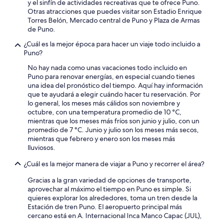
y el sinfín de actividades recreativas que te ofrece Puno.
w
Otras atracciones que puedes visitar son Estadio Enrique
o
Torres Belón, Mercado central de Puno y Plaza de Armas
f
de Puno.
t
h
¿Cuál es la mejor época para hacer un viaje todo incluido a
e
Puno?
L
No hay nada como unas vacaciones todo incluido en
a
Puno para renovar energías, en especial cuando tienes
k
una idea del pronóstico del tiempo. Aquí hay información
e
que te ayudará a elegir cuándo hacer tu reservación. Por
!
lo general, los meses más cálidos son noviembre y
”
octubre, con una temperatura promedio de 10 °C,
mientras que los meses más fríos son junio y julio, con un
promedio de 7 °C. Junio y julio son los meses más secos,
mientras que febrero y enero son los meses más
lluviosos.
¿Cuál es la mejor manera de viajar a Puno y recorrer el área?
Gracias a la gran variedad de opciones de transporte,
aprovechar al máximo el tiempo en Puno es simple. Si
quieres explorar los alrededores, toma un tren desde la
Estación de tren Puno. El aeropuerto principal más
cercano está en A. Internacional Inca Manco Capac (JUL),