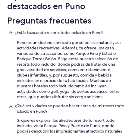
noche
l
destacados en Puno
para
o
2
v
adultos.
Preguntas frecuentes
e
Los
l
precios
y
y
¿Estás buscando resorts todo incluido en Puno?
f
la
a
Puno es un destino conocido por su belleza natural y sus
disponibilidad
m
actividades recreativas. Además, te ofrece una gran
están
i
variedad de atracciones, como Parque Pino y Estadio
sujetos
l
Enrique Torres Belón. Elige entre nuestra selección de
a
y
resorts todo incluido, donde podrás disfrutar de una
cambios.
!
gran variedad de servicios, como entretenimiento,
Aplican
B
clubes infantiles, y, por supuesto, comida y bebida
términos
e
incluidos en el precio de tu habitación. Muchos de
adicionales.
a
nuestros hoteles todo incluido también incluyen
u
actividades como golf, yoga, deportes acuáticos, entre
t
otras, que puedes disfrutar sin cargo adicional.
i
¿Qué actividades se pueden hacer cerca de mi resort todo
f
incluido en Puno?
u
l
Si quieres explorar los alrededores de tu resort todo
v
incluido, visita Parque Pino y Puerto de Puno, donde
i
podrás descubrir los impresionantes atractivos naturales
e