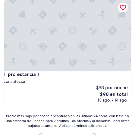
pro estancia 1
pro estancia 1
1. pro estancia 1
constitución
$98 por noche
El
$98 en total
precio
13 ago. - 14 ago.
actual
es
de
Precio
Precio más bajo por noche encontrado en las últimas 24 horas, con base en
$98
una estancia de 1 noche para 2 adultos. Los precios y la disponibilidad están
más
sujetos a cambios. Aplican términos adicionales.
bajo
por