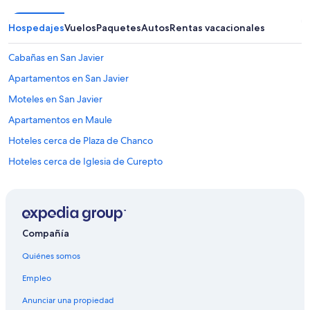
Hospedajes
Vuelos
Paquetes
Autos
Rentas vacacionales
Cabañas en San Javier
Apartamentos en San Javier
Moteles en San Javier
Apartamentos en Maule
Hoteles cerca de Plaza de Chanco
Hoteles cerca de Iglesia de Curepto
Hoteles 5 estrellas en Talca
Cabañas en Talca
Hoteles con casino en Talca
Compañía
Hoteles con spa en Talca
Quiénes somos
Hoteles de negocios en Talca
Empleo
Hoteles históricos en Talca
Anunciar una propiedad
Hoteles con aire acondicionado en Talca