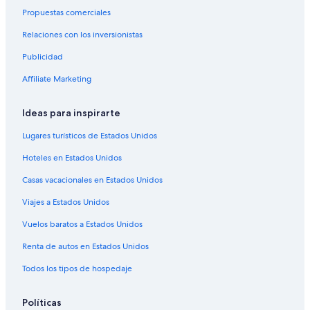
Propuestas comerciales
Hoteles en Talca
Relaciones con los inversionistas
Moteles en Linares
Publicidad
Hoteles en Lipimávida
Cabañas en Maule
Affiliate Marketing
Casas de campo en Maule
Ideas para inspirarte
Resorts en Maule
Lugares turísticos de Estados Unidos
Hoteles haciendas en Maule
Hoteles en Estados Unidos
Lodges en Maule
Casas vacacionales en Estados Unidos
Moteles en Maule
Viajes a Estados Unidos
Cabañas en Yerbas Buenas
Apartamentos en Yerbas Buenas
Vuelos baratos a Estados Unidos
Cabañas en Pelarco
Renta de autos en Estados Unidos
Cabañas en Río Claro
Todos los tipos de hospedaje
Hoteles en Licantén
Políticas
Cabañas en Curanipe