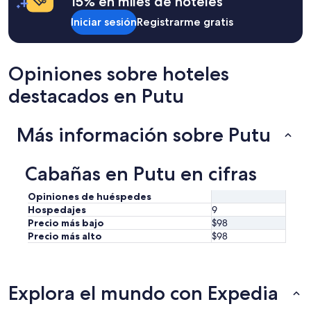
15% en miles de hoteles
a
cambios.
Iniciar sesión
Registrarme gratis
Aplican
términos
adicionales.
Opiniones sobre hoteles
destacados en Putu
Más información sobre Putu
Cabañas en Putu en cifras
Opiniones de huéspedes
Hospedajes
9
Precio más bajo
$98
Precio más alto
$98
Explora el mundo con Expedia