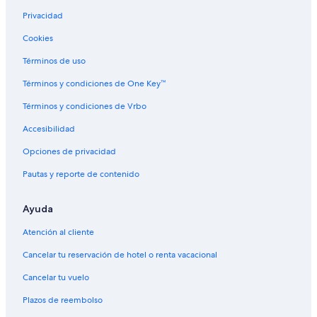
Privacidad
Hoteles cerca de Plaza de Armas
Cookies
Hoteles en Curepto
Cabañas en Chanco
Términos de uso
Hoteles en Chanco
Términos y condiciones de One Key™
Hoteles cerca de Estadio Fiscal de Talca
Términos y condiciones de Vrbo
B&B en Constitución
Accesibilidad
Cabañas en Constitución
Opciones de privacidad
Resorts en Constitución
Pautas y reporte de contenido
Hoteles en Constitución
Ayuda
Hoteles cerca de Viñedo González Bastías
Hoteles cerca de Lago Vichuquén
Atención al cliente
Hoteles 3 estrellas en Vichuquén
Cancelar tu reservación de hotel o renta vacacional
Cabañas en Vichuquén
Cancelar tu vuelo
Hoteles en Vichuquén
Plazos de reembolso
Cabañas en Pelluhue