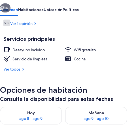
erior
Siguiente
14+
Resumen
Habitaciones
Ubicación
Políticas
Opiniones
2.0
Ver 1 opinión
2.0 de 10,
Servicios principales
Desayuno incluido
Wifi gratuito
Servicio de limpieza
Cocina
Ver todos
Terraza o patio
Opciones de habitación
Consulta la disponibilidad para estas fechas
Consulta la disponibilidad para hoy ago 8 - ago 9
Consulta la disponibilidad pa
Hoy
Mañana
ago 8 - ago 9
ago 9 - ago 10