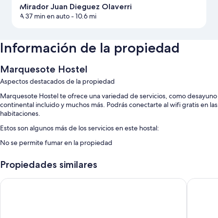
Mirador Juan Dieguez Olaverri
A 37 min en auto
- 10.6 mi
Información de la propiedad
Marquesote Hostel
Aspectos destacados de la propiedad
Marquesote Hostel te ofrece una variedad de servicios, como desayuno
continental incluido y muchos más. Podrás conectarte al wifi gratis en las
habitaciones.
Estos son algunos más de los servicios en este hostal:
No se permite fumar en la propiedad
Características de la habitación
Propiedades similares
Todas las habitaciones de Marquesote Hostel cuentan con amenidades,
que incluyen wifi gratis.
Hostal Maya Land
Hotel R
Otros de los servicios que también disfrutarás incluyen:
Baños compartidos con regaderas