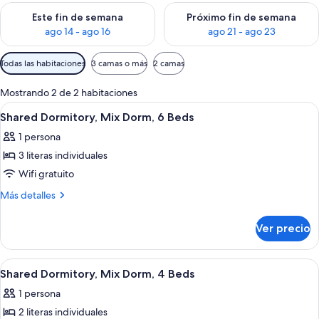
Consulta la disponibilidad para este fin de semana ago 14 - ag
Consulta la disponibilidad pa
Este fin de semana
Próximo fin de semana
ago 14 - ago 16
ago 21 - ago 23
Filtros
Todas las habitaciones
3 camas o más
2 camas
disponibles
para
Mostrando 2 de 2 habitaciones
las
Abrir
Wifi gratis
7
Shared Dormitory, Mix Dorm, 6 Beds
habitaciones
todas
1 persona
las
3 literas individuales
fotos
de
Wifi gratuito
Shared
Más
Más detalles
Dormitory,
detalles
sobre
Mix
Ver precio
Shared
Dorm,
Dormitory,
6
Mix
Abrir
Wifi gratis
7
Beds
Dorm,
Shared Dormitory, Mix Dorm, 4 Beds
todas
6
1 persona
Beds
las
2 literas individuales
fotos