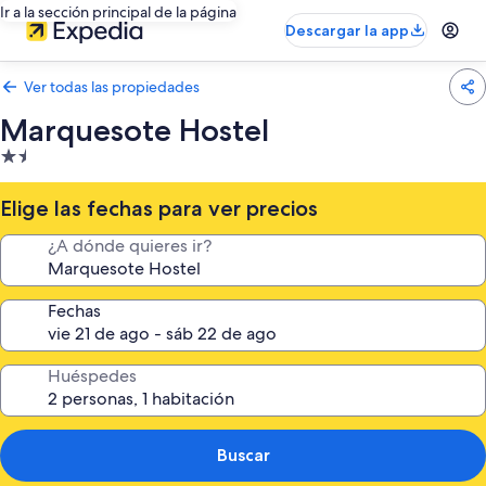
Ir a la sección principal de la página
Descargar la app
Ver todas las propiedades
Marquesote Hostel
Propiedad
de
1.5
Elige las fechas para ver precios
estrellas
¿A dónde quieres ir?
Fechas
Huéspedes
Buscar