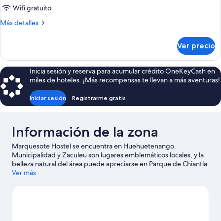
de
Wifi gratuito
Shared
Más
Más detalles
Dormitory,
detalles
sobre
Mix
Ver precio
Shared
Dorm,
Dormitory,
4
Mix
Inicia sesión y reserva para acumular crédito OneKeyCash en
Beds
Dorm,
miles de hoteles. ¡Más recompensas te llevan a más aventuras!
4
Beds
Iniciar sesión
Registrarme gratis
Información de la zona
Marquesote Hostel se encuentra en Huehuetenango.
Municipalidad y Zaculeu son lugares emblemáticos locales, y la
belleza natural del área puede apreciarse en Parque de Chiantla
y Laguna Magdalena.
Ver más
Visita nuestra guía de Huehuetenango
Ver más hostales en Huehuetenango