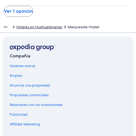
1
opiniones
Ver 1 opinión
Hoteles en Huehuetenango
Marquesote Hostel
Compañía
Quiénes somos
Empleo
Anunciar una propiedad
Propuestas comerciales
Relaciones con los inversionistas
Publicidad
Affiliate Marketing