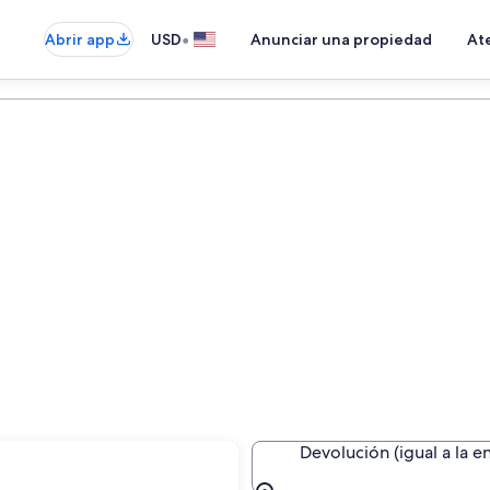
•
Abrir app
USD
Anunciar una propiedad
Ate
ancay
Devolución (igual a la e