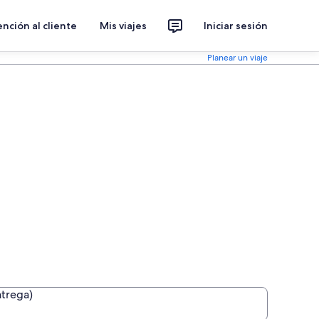
nción al cliente
Mis viajes
Iniciar sesión
Planear un viaje
ntrega)