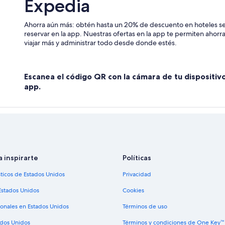
Expedia
Hoteles que aceptan mascotas en 
Ahorra aún más: obtén hasta un 20% de descuento en hoteles se
Hoteles en Pampachiri
reservar en la app. Nuestras ofertas en la app te permiten ahor
Hoteles cerca de Yacimiento arqu
viajar más y administrar todo desde donde estés.
Hoteles en El Porvenir
Hoteles 3 estrellas en Curahuasi
Escanea el código QR con la cámara de tu dispositiv
Hoteles en Provincia de Abancay
app.
Hoteles en Huancarama
a inspirarte
Políticas
sticos de Estados Unidos
Privacidad
Estados Unidos
Cookies
ionales en Estados Unidos
Términos de uso
ados Unidos
Términos y condiciones de One Key™