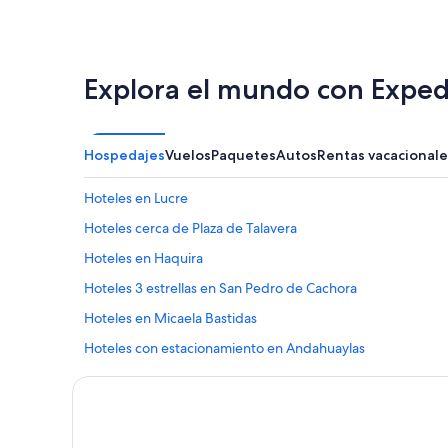
Explora el mundo con Exped
Hospedajes
Vuelos
Paquetes
Autos
Rentas vacacionale
Hoteles en Lucre
Hoteles cerca de Plaza de Talavera
Hoteles en Haquira
Hoteles 3 estrellas en San Pedro de Cachora
Hoteles en Micaela Bastidas
Hoteles con estacionamiento en Andahuaylas
Hoteles cerca de El Mirador
Hoteles con alberca en Apurímac
Hoteles en Apurímac