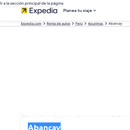
Ir a la sección principal de la página
Planea tu viaje
Expedia.com
Renta de autos
Perú
Apurímac
Abancay
Renta de autos en Ab
Entrega
Entrega
Abancay