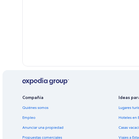
Hoteles con bar en Chalhuanca
Hoteles en Chalhuanca
Hoteles en Andarapa
Hoteles cerca de Universidad Tecnológica de los Andes
Hoteles en Soraya
Hoteles en Curahuasi
Hoteles cerca de Estadio Monumental de Condebamba
Hoteles cerca de Plaza de Armas
Compañía
Ideas par
Quiénes somos
Lugares turí
Empleo
Hoteles en 
Anunciar una propiedad
Casas vacac
Propuestas comerciales
Viajes a Est