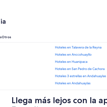
ia
s
Otros
Hoteles en Talavera de la Reyna
Hoteles en Anccohuayllo
Hoteles en Huanipaca
Hoteles en San Pedro de Cachora
Hoteles 3 estrellas en Andahuaylas
Hoteles en Andahuaylas
Hoteles con desayuno incluido en
Llega más lejos con la a
Hoteles con traslado del/al aerop
Hoteles 5 estrellas en Chalhuanca