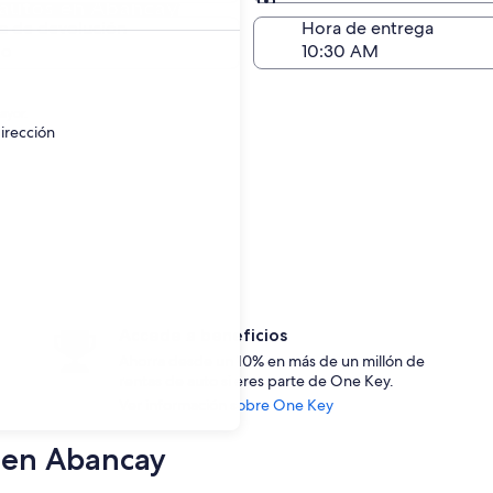
 autos en Abancay
Devolución (igual a la e
a de devolución
Hora de entrega
go
ayor.
irección
Accede a beneficios
Ahorra desde un 10% en más de un millón de
rentas de auto si eres parte de One Key.
Ver información sobre One Key
s en Abancay