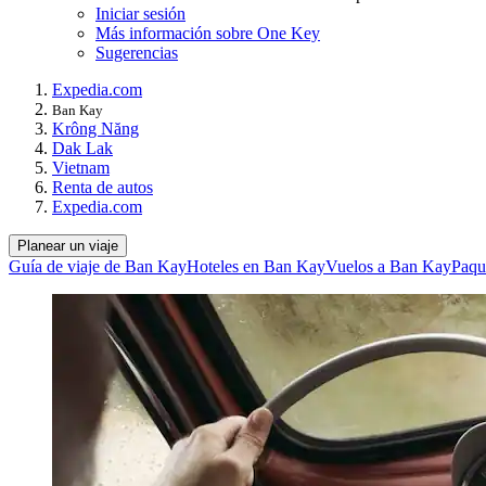
Iniciar sesión
Más información sobre One Key
Sugerencias
Expedia.com
Ban Kay
Krông Năng
Dak Lak
Vietnam
Renta de autos
Expedia.com
Planear un viaje
Guía de viaje de Ban Kay
Hoteles en Ban Kay
Vuelos a Ban Kay
Paqu