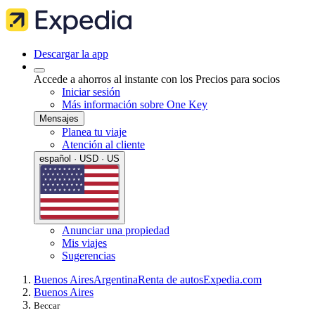
Descargar la app
Accede a ahorros al instante con los Precios para socios
Iniciar sesión
Más información sobre One Key
Mensajes
Planea tu viaje
Atención al cliente
español · USD · US
Anunciar una propiedad
Mis viajes
Sugerencias
Buenos Aires
Argentina
Renta de autos
Expedia.com
Buenos Aires
Beccar