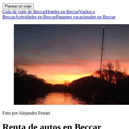
Planear un viaje
Guía de viaje de Beccar
Hoteles en Beccar
Vuelos a
Beccar
Actividades en Beccar
Paquetes vacacionales en Beccar
Foto por Alejandro Ferrari
Renta de autos en Beccar