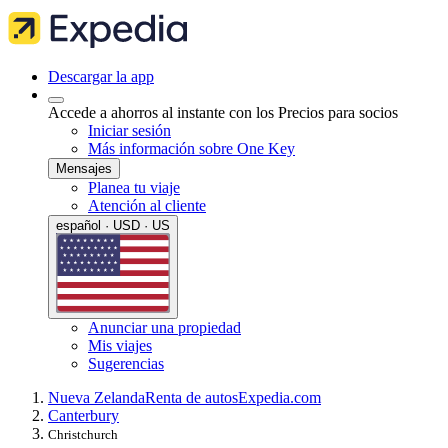
Descargar la app
Accede a ahorros al instante con los Precios para socios
Iniciar sesión
Más información sobre One Key
Mensajes
Planea tu viaje
Atención al cliente
español · USD · US
Anunciar una propiedad
Mis viajes
Sugerencias
Nueva Zelanda
Renta de autos
Expedia.com
Canterbury
Christchurch