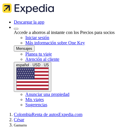
Descargar la app
Accede a ahorros al instante con los Precios para socios
Iniciar sesión
Más información sobre One Key
Mensajes
Planea tu viaje
Atención al cliente
español · USD · US
Anunciar una propiedad
Mis viajes
Sugerencias
Colombia
Renta de autos
Expedia.com
César
Gamarra