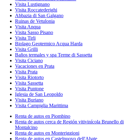
Visita Lustignano
Visita Roccatederighi
Abbazia di San Galgano
Ruinas de Vetulonia
Visita Anqua
Visita Sasso Pisano
Visita Tirli
Biolago Geotermico Acqua Harda
Visita Grilli
Baños termales y spa Terme di Sassetta
Visita Ciciano
Vacaciones en Prata
Visita Prata
Visita Riotorto
Visita Sassetta
Visita Puntone
Iglesia de San Leopoldo
Visita Buriano
Visita Campiglia Marittima
Renta de autos en Piombino
Renta de autos cerca de Región vitivinícola Brunello di
Montalcino
Renta de autos en Monteriggioni
Renta de autos en Castelnuovo dell'Abate