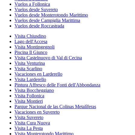
Vuelos a Follonica
Vuelos desde Suvereto
Vuelos desde Monterotondo Marittimo
Vuelos desde Campiglia Marittima
Vuelos desde Roccastrada
Visita Chiusdino
Lago dell'Accesa
Visita Montingegnoli
Piscina Il Giunco
Visita Castelnuovo di Val di Cecina
Visita Venturina
Visita Scarlino
Vacaciones en Larderello
Visita Larderello
Pintura Affresco delle Fonti dell'Abbondanza
Visita Boccheggiano
Visita Follonica
Visita Montieri
Parque Nacional de las Colinas Metalíferas
Vacaciones en Suvereto
Visita Suvereto
Visita Cura Nuova
Visita La Pesta
Visita Monterotondo Marittimo