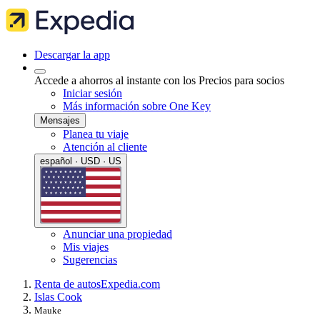
Descargar la app
Accede a ahorros al instante con los Precios para socios
Iniciar sesión
Más información sobre One Key
Mensajes
Planea tu viaje
Atención al cliente
español · USD · US
Anunciar una propiedad
Mis viajes
Sugerencias
Renta de autos
Expedia.com
Islas Cook
Mauke