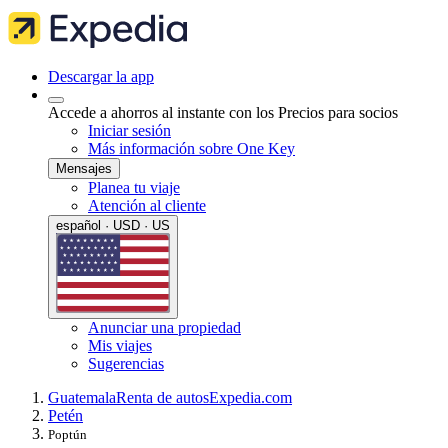
Descargar la app
Accede a ahorros al instante con los Precios para socios
Iniciar sesión
Más información sobre One Key
Mensajes
Planea tu viaje
Atención al cliente
español · USD · US
Anunciar una propiedad
Mis viajes
Sugerencias
Guatemala
Renta de autos
Expedia.com
Petén
Poptún