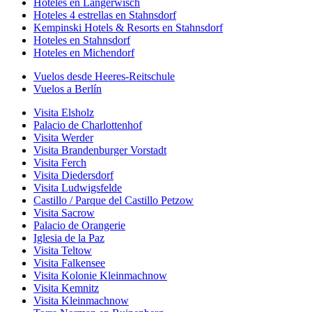
Hoteles en Langerwisch
Hoteles 4 estrellas en Stahnsdorf
Kempinski Hotels & Resorts en Stahnsdorf
Hoteles en Stahnsdorf
Hoteles en Michendorf
Vuelos desde Heeres-Reitschule
Vuelos a Berlín
Visita Elsholz
Palacio de Charlottenhof
Visita Werder
Visita Brandenburger Vorstadt
Visita Ferch
Visita Diedersdorf
Visita Ludwigsfelde
Castillo / Parque del Castillo Petzow
Visita Sacrow
Palacio de Orangerie
Iglesia de la Paz
Visita Teltow
Visita Falkensee
Visita Kolonie Kleinmachnow
Visita Kemnitz
Visita Kleinmachnow