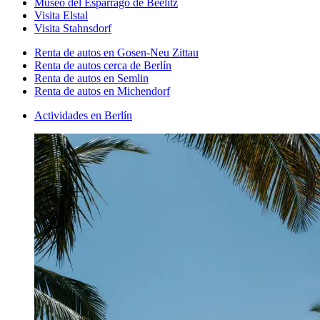
Museo del Espárrago de Beelitz
Visita Elstal
Visita Stahnsdorf
Renta de autos en Gosen-Neu Zittau
Renta de autos cerca de Berlín
Renta de autos en Semlin
Renta de autos en Michendorf
Actividades en Berlín