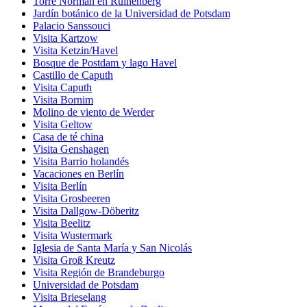
Torre Norman en Ruinenberg
Jardín botánico de la Universidad de Potsdam
Palacio Sanssouci
Visita Kartzow
Visita Ketzin/Havel
Bosque de Postdam y lago Havel
Castillo de Caputh
Visita Caputh
Visita Bornim
Molino de viento de Werder
Visita Geltow
Casa de té china
Visita Genshagen
Visita Barrio holandés
Vacaciones en Berlín
Visita Berlín
Visita Grosbeeren
Visita Dallgow-Döberitz
Visita Beelitz
Visita Wustermark
Iglesia de Santa María y San Nicolás
Visita Groß Kreutz
Visita Región de Brandeburgo
Universidad de Potsdam
Visita Brieselang