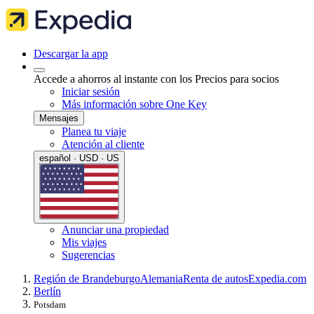
Descargar la app
Accede a ahorros al instante con los Precios para socios
Iniciar sesión
Más información sobre One Key
Mensajes
Planea tu viaje
Atención al cliente
español · USD · US
Anunciar una propiedad
Mis viajes
Sugerencias
Región de Brandeburgo
Alemania
Renta de autos
Expedia.com
Berlín
Potsdam