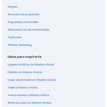
Hoteles en Boos
Empleo
B&B en Le Mesnil-Esnard
Anunciar una propiedad
Hoteles con casino en Normandía
Propuestas comerciales
Hoteles con spa en Normandía
Relaciones con los inversionistas
Hoteles todo incluido en Normandía
Publicidad
Hoteles de ski en Normandía
Hoteles de lujo en Normandía
Affiliate Marketing
Hoteles de negocios en Normandía
Ideas para inspirarte
Hoteles en la playa en Normandía
Lugares turísticos de Estados Unidos
Hoteles familiares en Normandía
Hoteles en Estados Unidos
Hoteles románticos en Normandía
Casas vacacionales en Estados Unidos
Hoteles baratos en Normandía
Viajes a Estados Unidos
Hoteles boutique en Normandía
Hoteles cerca de la catedral en Normandía
Vuelos baratos a Estados Unidos
Hoteles cerca del acuario en Normandía
Renta de autos en Estados Unidos