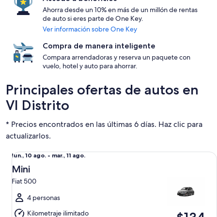
Ahorra desde un 10% en más de un millón de rentas
de auto si eres parte de One Key.
Ver información sobre One Key
Compra de manera inteligente
Compara arrendadoras y reserva un paquete con
vuelo, hotel y auto para ahorrar.
Principales ofertas de autos en
VI Distrito
* Precios encontrados en las últimas 6 días. Haz clic para
actualizarlos.
Mini Fiat 500
Del
lun., 10 ago. - mar., 11 ago.
lun.,
Mini
10
Fiat 500
ago.
al
4 personas
mar.,
Kilometraje ilimitado