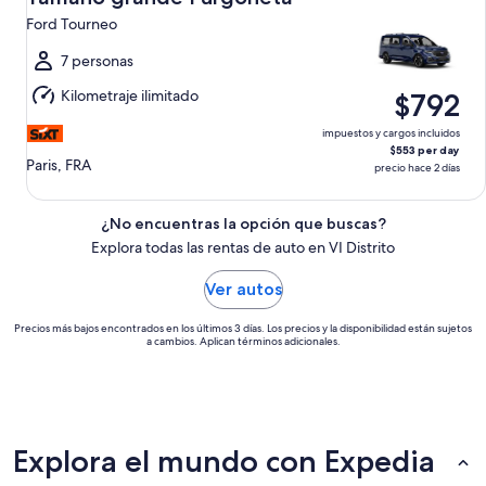
12
Ford Tourneo
ago.
al
7 personas
jue.,
Kilometraje ilimitado
$792
13
ago.
impuestos y cargos incluidos
$553 per day
Paris, FRA
precio hace 2 días
¿No encuentras la opción que buscas?
Explora todas las rentas de auto en VI Distrito
Ver autos
Precios más bajos encontrados en los últimos 3 días. Los precios y la disponibilidad están sujetos
a cambios. Aplican términos adicionales.
Explora el mundo con Expedia