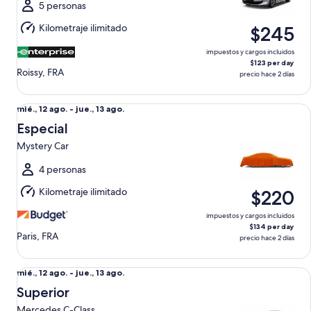
al
5 personas
jue.,
Kilometraje ilimitado
$245
13
ago.
impuestos y cargos incluidos
$123 per day
Roissy, FRA
precio hace 2 días
Especial Mystery Car
Del
mié., 12 ago. - jue., 13 ago.
mié.,
Especial
12
Mystery Car
ago.
al
4 personas
jue.,
Kilometraje ilimitado
$220
13
ago.
impuestos y cargos incluidos
$134 per day
Paris, FRA
precio hace 2 días
Superior Mercedes C-Class
Del
mié., 12 ago. - jue., 13 ago.
mié.,
Superior
12
Mercedes C-Class