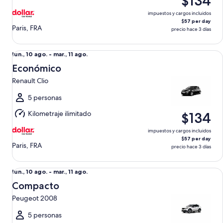
$134
11
ago.
impuestos y cargos incluidos
$57 per day
Paris, FRA
precio hace 3 días
Económico Renault Clio
Del
lun., 10 ago. - mar., 11 ago.
lun.,
Económico
10
Renault Clio
ago.
al
5 personas
mar.,
Kilometraje ilimitado
$134
11
ago.
impuestos y cargos incluidos
$57 per day
Paris, FRA
precio hace 3 días
Compacto Peugeot 2008
Del
lun., 10 ago. - mar., 11 ago.
lun.,
Compacto
10
Peugeot 2008
ago.
al
5 personas