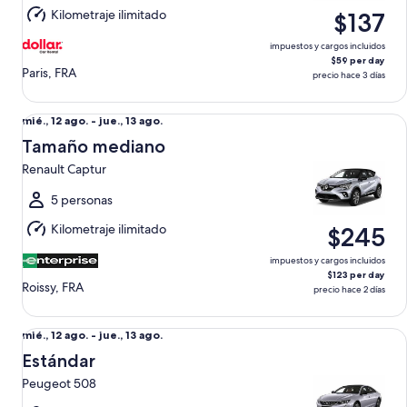
mar.,
Kilometraje ilimitado
$137
11
ago.
impuestos y cargos incluidos
$59 per day
Paris, FRA
precio hace 3 días
Tamaño mediano Renault Captur
Del
mié., 12 ago. - jue., 13 ago.
mié.,
Tamaño mediano
12
Renault Captur
ago.
al
5 personas
jue.,
Kilometraje ilimitado
$245
13
ago.
impuestos y cargos incluidos
$123 per day
Roissy, FRA
precio hace 2 días
Estándar Peugeot 508
Del
mié., 12 ago. - jue., 13 ago.
mié.,
Estándar
12
Peugeot 508
ago.