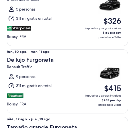
ago.
al
5 personas
jue.,
311 mi gratis en total
$326
13
ago.
impuestos y cargos incluidos
$163 per day
Roissy, FRA
precio hace 2 días
De lujo Furgoneta Renault Traffic
Del
lun., 10 ago. - mar., 11 ago.
lun.,
De lujo Furgoneta
10
Renault Traffic
ago.
al
9 personas
mar.,
311 mi gratis en total
$415
11
ago.
impuestos y cargos incluidos
$208 per day
Roissy, FRA
precio hace 3 días
Tamaño grande Furgoneta Ford Tourneo
Del
mié., 12 ago. - jue., 13 ago.
mié.,
Tamaño grande Furgoneta