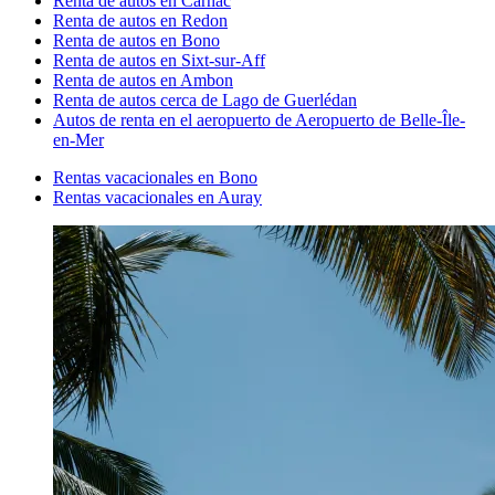
Renta de autos en Carnac
Renta de autos en Redon
Renta de autos en Bono
Renta de autos en Sixt-sur-Aff
Renta de autos en Ambon
Renta de autos cerca de Lago de Guerlédan
Autos de renta en el aeropuerto de Aeropuerto de Belle-Île-
en-Mer
Rentas vacacionales en Bono
Rentas vacacionales en Auray