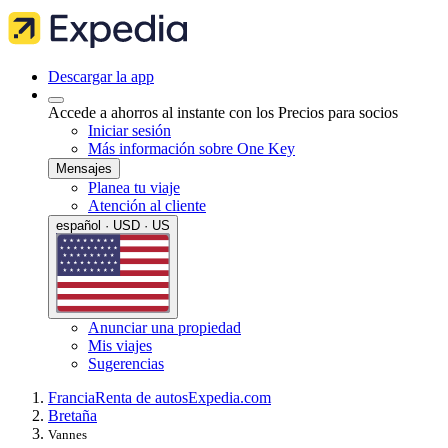
Descargar la app
Accede a ahorros al instante con los Precios para socios
Iniciar sesión
Más información sobre One Key
Mensajes
Planea tu viaje
Atención al cliente
español · USD · US
Anunciar una propiedad
Mis viajes
Sugerencias
Francia
Renta de autos
Expedia.com
Bretaña
Vannes