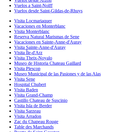
Vuelos desde Arzon
Vuelos a Saint-Nolff
Vuelos desde Saint-Gildas-de-Rhuys
Visita Locmariaquer
Vacaciones en Monterblanc
Visita Monterblanc
Reserva Natural Marismas de Sene
Vacaciones en Sainte-Anne-d'Auray
Visita Sainte-Anne-d'Auray
Visita Île-d'Arz
Visita Theix-Noyalo
Museo de Historia Chateau Gaillard
Visita Plescop
Museo Municipal de las Pasiones y de las Alas
Visita Sene
Hospital Chubert
Visita Baden
Visita Grand-Champ
Castillo Chateau de Suscinio
Visita Isla de Berder
Visita Sarzeau
Visita Arradon
Zac du Chapeau Rouge
Table des Marchands