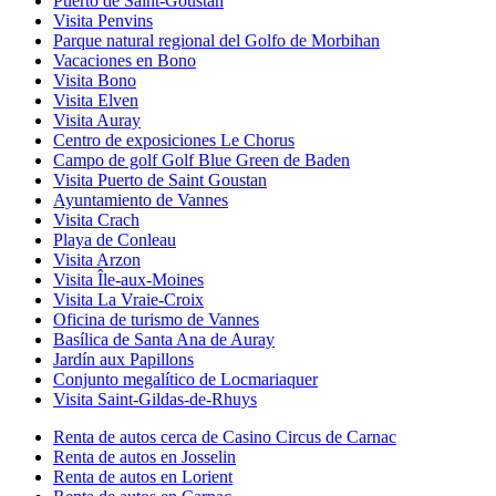
Puerto de Saint-Goustan
Visita Penvins
Parque natural regional del Golfo de Morbihan
Vacaciones en Bono
Visita Bono
Visita Elven
Visita Auray
Centro de exposiciones Le Chorus
Campo de golf Golf Blue Green de Baden
Visita Puerto de Saint Goustan
Ayuntamiento de Vannes
Visita Crach
Playa de Conleau
Visita Arzon
Visita Île-aux-Moines
Visita La Vraie-Croix
Oficina de turismo de Vannes
Basílica de Santa Ana de Auray
Jardín aux Papillons
Conjunto megalítico de Locmariaquer
Visita Saint-Gildas-de-Rhuys
Renta de autos cerca de Casino Circus de Carnac
Renta de autos en Josselin
Renta de autos en Lorient