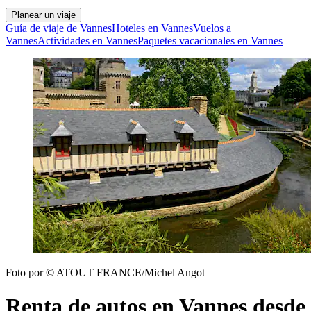
Planear un viaje
Guía de viaje de Vannes
Hoteles en Vannes
Vuelos a
Vannes
Actividades en Vannes
Paquetes vacacionales en Vannes
Foto por © ATOUT FRANCE/Michel Angot
Renta de autos en Vannes desde