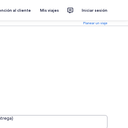
nción al cliente
Mis viajes
Iniciar sesión
Planear un viaje
ntrega)