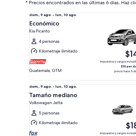
* Precios encontrados en las últimas 6 días. Haz cli
Económico Kia Picanto
Del
dom., 9 ago. - lun., 10 ago.
dom.,
Económico
9
Kia Picanto
ago.
al
4 personas
lun.,
Kilometraje ilimitado
$1
10
ago.
impuestos y cargos incluid
$10 per d
Guatemala, GTM
precio hace 5 dí
Tamaño mediano Volkswagen Jetta
Del
dom., 9 ago. - lun., 10 ago.
dom.,
Tamaño mediano
9
Volkswagen Jetta
ago.
al
5 personas
lun.,
Kilometraje ilimitado
$1
10
ago.
impuestos y cargos incluid