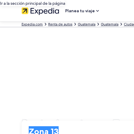
Ir a la sección principal de la página
Planea tu viaje
Expedia.com
Renta de autos
Guatemala
Guatemala
Ciuda
Renta de autos en Zon
Entrega
Entrega
Zona 13