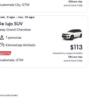
$38 per day
uatemala City, GTM
precio hace 5 días
 lujo SUV Jeep Grand Cherokee
el
om., 9 ago. - lun., 10 ago.
om.,
De lujo SUV
eep Grand Cherokee
go.
l
7 personas
un.,
Kilometraje ilimitado
$113
0
go.
impuestos y cargos incluidos
$86 per day
uatemala, GTM
precio hace 5 días
minos adicionales.