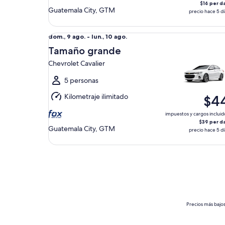
$16 per d
Guatemala City, GTM
precio hace 5 dí
Tamaño grande Chevrolet Cavalier
Del
dom., 9 ago. - lun., 10 ago.
dom.,
Tamaño grande
9
Chevrolet Cavalier
ago.
al
5 personas
lun.,
Kilometraje ilimitado
$4
10
ago.
impuestos y cargos incluid
$39 per d
Guatemala City, GTM
precio hace 5 dí
Precios más bajos