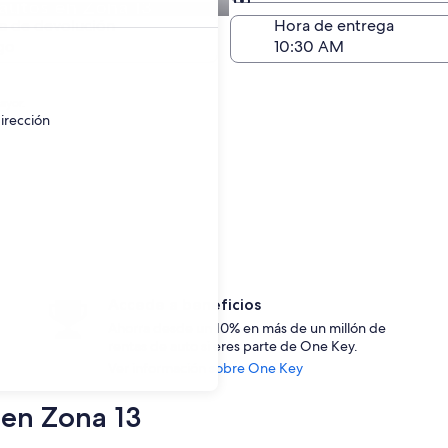
autos en Zona 13
Devolución (igual a la e
a de devolución
Hora de entrega
go
ayor.
irección
Accede a beneficios
Ahorra desde un 10% en más de un millón de
rentas de auto si eres parte de One Key.
Ver información sobre One Key
 en Zona 13