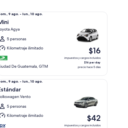
ni Toyota Agya
el
om., 9 ago. - lun., 10 ago.
om.,
Mini
oyota Agya
go.
l
5 personas
un.,
Kilometraje ilimitado
$16
0
go.
impuestos y cargos incluidos
$16 per day
iudad De Guatemala, GTM
precio hace 5 días
tándar Volkswagen Vento
el
om., 9 ago. - lun., 10 ago.
om.,
Estándar
olkswagen Vento
go.
l
5 personas
un.,
Kilometraje ilimitado
$42
0
go.
impuestos y cargos incluidos