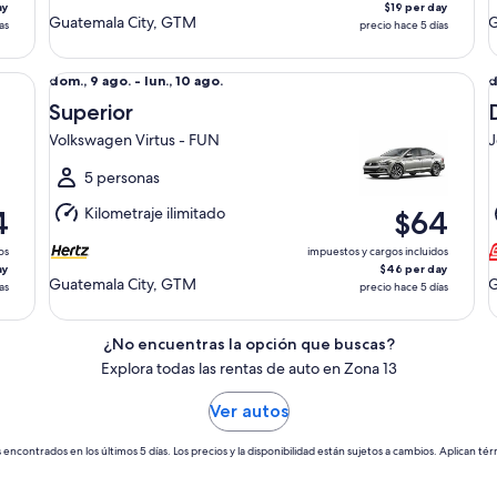
ay
$19 per day
Guatemala City, GTM
G
as
precio hace 5 días
Superior Volkswagen Virtus - FUN
De
Del
D
dom., 9 ago. - lun., 10 ago.
d
dom.,
d
Superior
9
9
Volkswagen Virtus - FUN
J
ago.
a
al
a
5 personas
lun.,
l
Kilometraje ilimitado
4
$64
10
1
ago.
a
os
impuestos y cargos incluidos
ay
$46 per day
Guatemala City, GTM
G
as
precio hace 5 días
¿No encuentras la opción que buscas?
Explora todas las rentas de auto en Zona 13
Ver autos
 encontrados en los últimos 5 días. Los precios y la disponibilidad están sujetos a cambios. Aplican tér