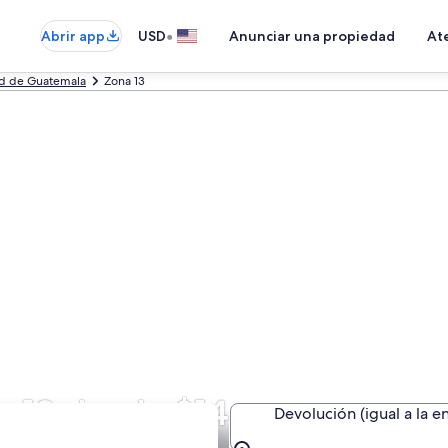
•
Abrir app
USD
Anunciar una propiedad
Ate
d de Guatemala
Zona 13
a 13 desde $14
Devolución (igual a la e