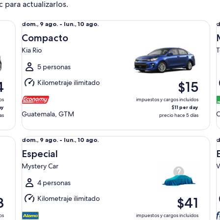
c para actualizarlos.
Compacto Kia Rio
Mi
Del
D
dom., 9 ago. - lun., 10 ago.
d
dom.,
d
Compacto
9
9
Kia Rio
T
ago.
a
al
a
5 personas
lun.,
l
Kilometraje ilimitado
4
$15
10
1
ago.
a
os
impuestos y cargos incluidos
ay
$11 per day
Guatemala, GTM
C
as
precio hace 5 días
Especial Mystery Car
Es
Del
D
dom., 9 ago. - lun., 10 ago.
d
dom.,
d
Especial
9
9
Mystery Car
V
ago.
a
al
a
4 personas
lun.,
l
Kilometraje ilimitado
8
$41
10
1
ago.
a
os
impuestos y cargos incluidos