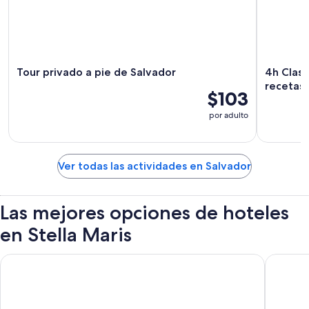
Tour privado a pie de Salvador
4h Clase
recetas 
$103
por adulto
Ver todas las actividades en Salvador
Las mejores opciones de hoteles
en Stella Maris
Catussaba Resort Hotel
Catussab