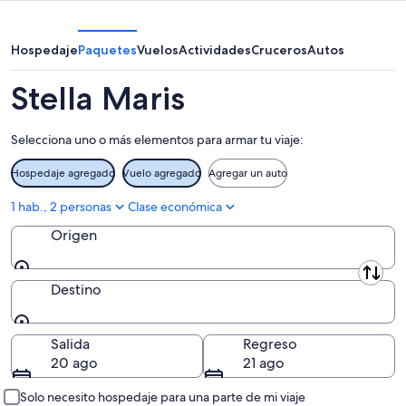
ago
noche,
fin
para
7
de
el
ago
semana,
próximo
Hospedaje
Paquetes
Vuelos
Actividades
Cruceros
Autos
-
7
fin
8
ago
de
Stella Maris
ago
-
semana,
9
14
Selecciona uno o más elementos para armar tu viaje:
ago
ago
-
Hospedaje agregado
Vuelo agregado
Agregar un auto
16
ago
1 hab., 2 personas
Clase económica
Origen
Origen
Destino
Destino
Salida
Regreso
20 ago
21 ago
Solo necesito hospedaje para una parte de mi viaje