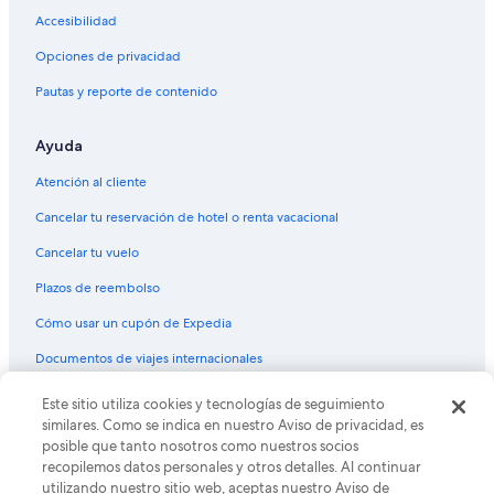
Accesibilidad
Opciones de privacidad
Pautas y reporte de contenido
Ayuda
Atención al cliente
Cancelar tu reservación de hotel o renta vacacional
Cancelar tu vuelo
Plazos de reembolso
Cómo usar un cupón de Expedia
Documentos de viajes internacionales
© 2026 Expedia, Inc., una empresa de Expedia Group. Todos los
Este sitio utiliza cookies y tecnologías de seguimiento
derechos reservados. Expedia y el logo de Expedia son marcas
similares. Como se indica en nuestro Aviso de privacidad, es
registradas o marcas comerciales de Expedia, Inc. CST# 2029030-50.
posible que tanto nosotros como nuestros socios
recopilemos datos personales y otros detalles. Al continuar
utilizando nuestro sitio web, aceptas nuestro Aviso de