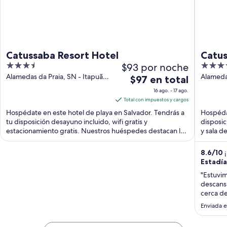
Catussaba Resort Hotel
Catus
3.5
$93 por noche
3.5
out
out
Alamedas da Praia, SN - Itapuã
Alameda
El
$97 en total
Salvador BA
nº 105 S
of
of
precio
16 ago. - 17 ago.
5
5
es
Total con impuestos y cargos
de
Hospédate en este hotel de playa en Salvador. Tendrás a
Hospédat
$97
tu disposición desayuno incluido, wifi gratis y
disposic
estacionamiento gratis. Nuestros huéspedes destacan la
en
y sala d
...
total
por
8.6
/
10
¡
Estadí
noche
del
"Estuvim
16
descans
cerca de
ago
al
Enviada e
17