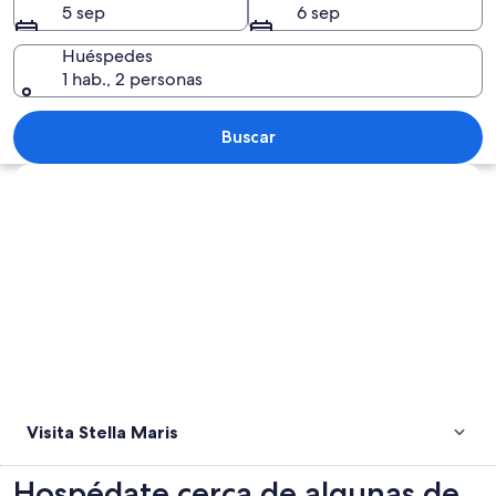
5 sep
6 sep
Huéspedes
1 hab., 2 personas
Una playa con olas, una persona cami
Buscar
Explorar mapa
Visita Stella Maris
Hospédate cerca de algunas de