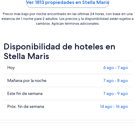
ago
Ver 1813 propiedades en Stella Maris
Precio más bajo por noche encontrado en las últimas 24 horas, con base en una
estancia de 1 noche para 2 adultos. Los precios y la disponibilidad están sujetos a
cambios. Aplican términos adicionales.
Disponibilidad de hoteles en
Stella Maris
Consultar
Hoy
6 ago - 7 ago
precios
en
Consultar
Mañana por la noche
7 ago - 8 ago
Stella
precios
Maris
en
Consultar
Este fin de semana
7 ago - 9 ago
para
Stella
precios
hoy,
Maris
en
Consultar
Próx. fin de semana
14 ago - 16 ago
6
para
Stella
precios
ago
mañana
Maris
en
-
por
para
Stella
7
la
este
Maris