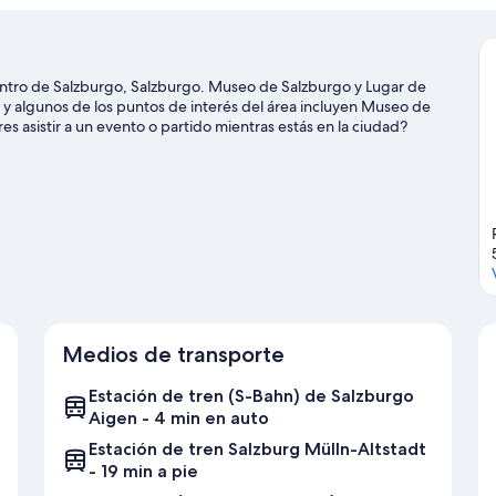
Centro de Salzburgo, Salzburgo. Museo de Salzburgo y Lugar de
 y algunos de los puntos de interés del área incluyen Museo de
res asistir a un evento o partido mientras estás en la ciudad?
Siezenheim. Encontrarás muchas opciones para disfrutar del aire
nderos.
Visita nuestra guía de Salzburgo
Medios de transporte
Estación de tren (S-Bahn) de Salzburgo
Aigen - 4 min en auto
Estación de tren Salzburg Mülln-Altstadt
- 19 min a pie