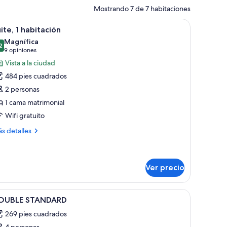
Mostrando 7 de 7 habitaciones
 grande, dos mesitas de noche, un banco de madera, una mesa redonda con si
brir
Habitación de hotel con cama doble, mesita d
17
ite, 1 habitación
odas
Magnífica
s
2
9.2 de 10
(9
9 opiniones
otos
opiniones)
Vista a la ciudad
e
484 pies cuadrados
ite,
2 personas
1 cama matrimonial
abitación
Wifi gratuito
ás
s detalles
talles
bre
ite,
Ver precio
bitación
 beige y una alfombra roja con estampado.
brir
Habitación de hotel con una cama grande, vig
7
OUBLE STANDARD
odas
269 pies cuadrados
s
4 personas