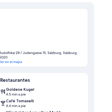
Rudolfskai 28 / Judengasse 15, Salzburg, Salzburg,
5020
Ver en el mapa
Sección del mapa
Restaurantes
Goldene Kugel
A 5 min a pie
Café Tomaselli
A 6 min a pie