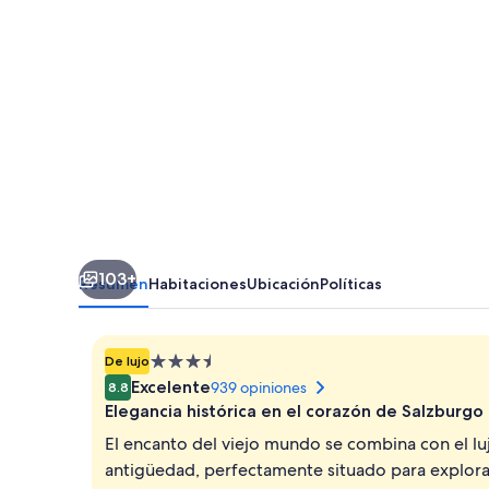
Altstadt
103+
Resumen
Habitaciones
Ubicación
Políticas
Propiedad
De lujo
de
Excelente
939 opiniones
8.8
3.5
Elegancia histórica en el corazón de Salzburgo
estrellas
El encanto del viejo mundo se combina con el lu
antigüedad, perfectamente situado para explora