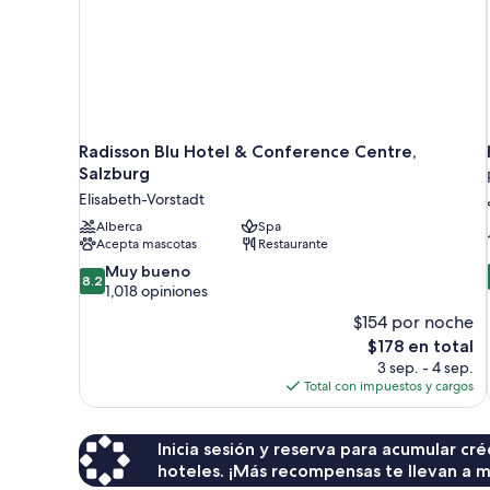
Radisson Blu Hotel & Conference Centre,
Salzburg
Elisabeth-Vorstadt
Alberca
Spa
Acepta mascotas
Restaurante
8.2
Muy bueno
8.2
de
1,018 opiniones
10,
$154 por noche
Muy
El
$178 en total
bueno,
precio
3 sep. - 4 sep.
1,018
actual
Total con impuestos y cargos
opiniones
es
de
$178
Inicia sesión y reserva para acumular c
hoteles. ¡Más recompensas te llevan a m