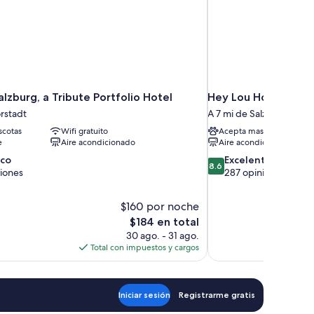
alzburg, a Tribute Portfolio Hotel
Hey Lou Hotel Pidin
rstadt
A 7 mi de Salzburgo
cotas
Wifi gratuito
Acepta mascotas
e
Aire acondicionado
Aire acondicionado
8.6
ico
Excelente
8.6
de
iones
287 opiniones
10,
Excelente,
$160 por noche
287
El
$184 en total
opiniones
precio
30 ago. - 31 ago.
actual
Total con impuestos y cargos
es
de
$184
Iniciar sesión
Registrarme gratis