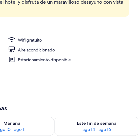
l hotel y disfruta de un maravilloso desayuno con vista
) | Ropa de cama hipoalergénica y minibar
Wifi gratuito
Aire acondicionado
Estacionamiento disponible
has
isponibilidad para mañana ago 10 - ago 11
Consulta la disponibilidad para este 
Mañana
Este fin de semana
go 10 - ago 11
ago 14 - ago 16