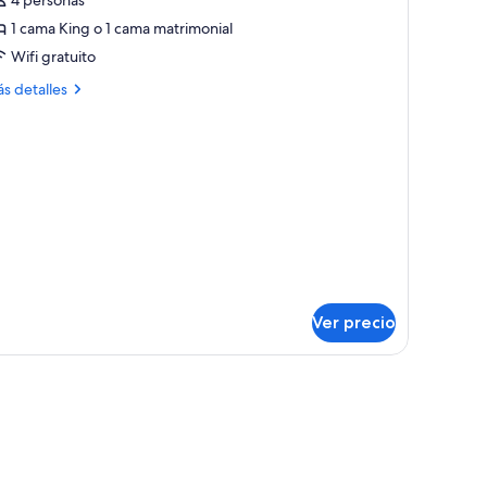
otos
e
1 cama King o 1 cama matrimonial
OUBLE
Wifi gratuito
TANDARD
ás
s detalles
talles
bre
OUBLE
TANDARD
Ver precio