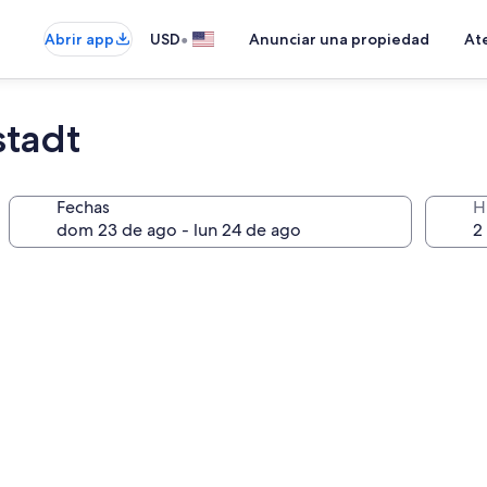
•
Abrir app
USD
Anunciar una propiedad
Ate
stadt
Fechas
H