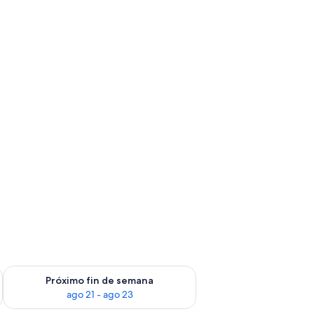
fin de semana ago 14 - ago 16
Consulta la disponibilidad para el próximo fin de semana ago
Próximo fin de semana
ago 21 - ago 23