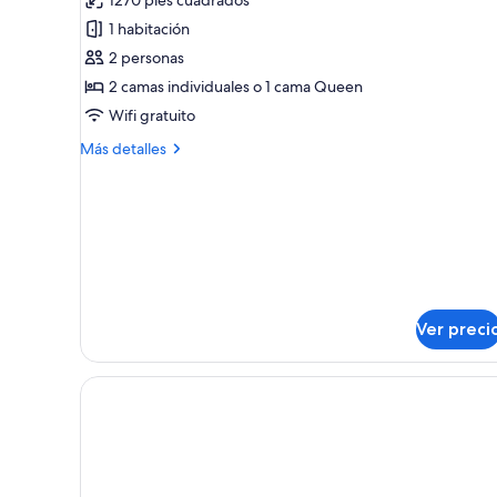
fotos
de
1 habitación
Suite
2 personas
(Kaiser)
2 camas individuales o 1 cama Queen
Wifi gratuito
Más
Más detalles
detalles
sobre
Suite
(Kaiser)
Ver preci