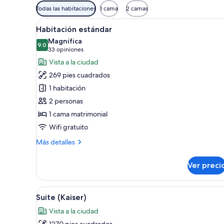
Filtros
Todas las habitaciones
1 cama
2 camas
disponibles
Abrir
Habitación de hotel con cama, es
para
8
Habitación estándar
todas
las
Magnífica
las
9.0
habitaciones
9.0 de 10
(33
33 opiniones
fotos
opiniones)
Vista a la ciudad
de
269 pies cuadrados
Habitación
1 habitación
estándar
2 personas
1 cama matrimonial
Wifi gratuito
Más
Más detalles
detalles
sobre
Ver preci
Habitación
estándar
Abrir
Un salón espacioso con techo 
10
Suite (Kaiser)
todas
Vista a la ciudad
las
1270 pies cuadrados