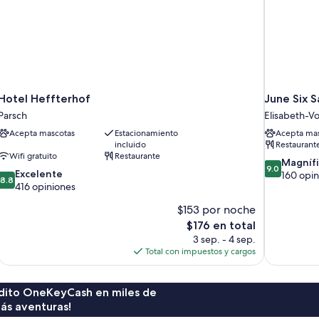
Hotel Heffterhof
June Six S
Parsch
Elisabeth-Vo
Acepta mascotas
Estacionamiento
Acepta mas
incluido
Restaurant
Wifi gratuito
Restaurante
9.0
Magníf
9.0
8.8
Excelente
de
160 opin
8.8
de
416 opiniones
10,
10,
Magnífico,
$153 por noche
Excelente,
160
416
El
$176 en total
opiniones
opiniones
precio
3 sep. - 4 sep.
actual
Total con impuestos y cargos
es
de
$176
rédito OneKeyCash en miles de
ás aventuras!