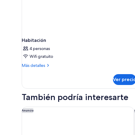
Habitación
4 personas
Wifi gratuito
Más
Más detalles
detalles
sobre
Ver preci
Habitación
También podría interesarte
Radisson Blu Hotel & Conference Centre, Salzburg
Anuncio