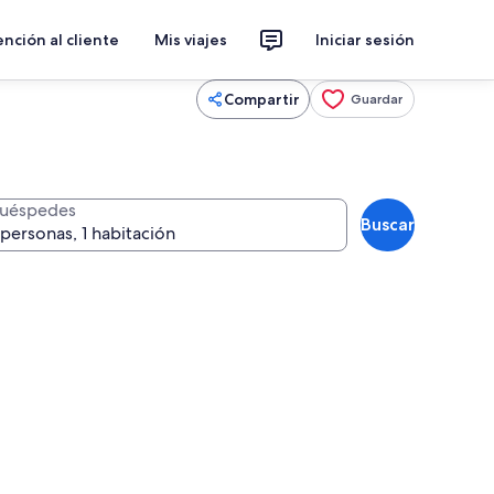
nción al cliente
Mis viajes
Iniciar sesión
Compartir
Guardar
uéspedes
Buscar