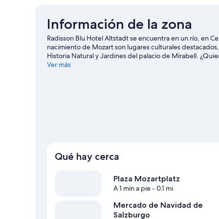
Información de la zona
Radisson Blu Hotel Altstadt se encuentra en un río, en 
nacimiento de Mozart son lugares culturales destacados,
Historia Natural y Jardines del palacio de Mirabell. ¿Quie
Consulta el calendario de Salzburgarena o Estadio Wals 
Ver más
libre con actividades como paseos a pie o ciclismo en se
Qué hay cerca
Plaza Mozartplatz
A 1 min a pie
- 0.1 mi
Mercado de Navidad de
Salzburgo