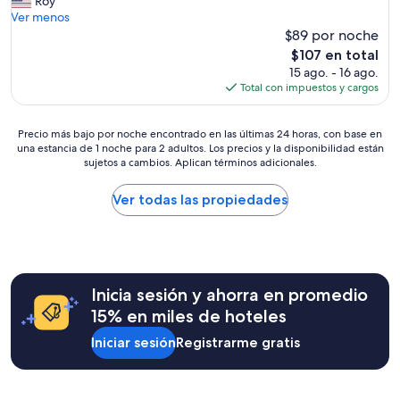
t
Roy
opiniones)
n
w
Ver menos
q
a
$89 por noche
u
s
i
El
$107 en total
g
l
precio
15 ago. - 16 ago.
r
o
actual
Total con impuestos y cargos
e
,
es
a
c
de
t
o
Precio
$107
Precio más bajo por noche encontrado en las últimas 24 horas, con base en
s
una estancia de 1 noche para 2 adultos. Los precios y la disponibilidad están
n
más
t
sujetos a cambios. Aplican términos adicionales.
v
bajo
a
e
por
y
g
noche
Ver todas las propiedades
i
e
encontrado
n
t
en
g
a
las
t
c
últimas
h
i
24
e
Inicia sesión y ahorra en promedio
ó
horas,
r
n
con
15% en miles de hoteles
e
y
base
I
Iniciar sesión
Registrarme gratis
u
en
h
n
una
a
a
estancia
d
i
de