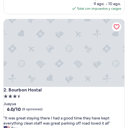
m
precio
9 ago. - 10 ago.
i
actual
Total con impuestos y cargos
e
es
n
de
Bourbon Hostal
t
$47
o
c
o
n
e
s
t
i
l
o
p
r
o
Bourbon Hostal
2. Bourbon Hostal
p
Propiedad
i
de
Juayua
o
3.5
6.0
6.0/10
,
(8 opiniones)
de
t
estrellas
“
“It was great staying there I had a good time they have kept
10,
r
I
everything clean staff was great parking off road loved it all”
(8
a