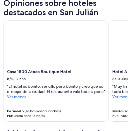
a
Opiniones sobre hoteles
r
1
g
e
noche
destacados en San Julián
o
o
para
o
t
2
d
Casa 1800 Ataco Boutique Hotel
Hotel Ali
o
adultos.
t
q
Los
i
u
precios
m
e
y
e
a
la
t
n
disponibilidad
h
t
están
e
i
sujetos
y
g
a
h
u
cambios.
Casa 1800 Ataco Boutique Hotel
Hotel Al
a
o
Aplican
8/10
Bueno
8/10
Bueno
v
p
términos
e
"El hotel es bonito, sencillo pero bonito y creo que es
"Muy limit
e
adicionales.
k
el mejor de la ciudad. El restaurante vale toda la pena"
todo bien
r
e
Ver menos
Ver meno
o
p
l
t
i
e
Fernando
(se hospedó 2 noches)
Mario
(se 
m
Publicada hace 16 horas
Publicada h
v
p
e
i
r
o