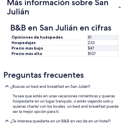
Más información sobre San
y
”
t
Julián
h
i
n
B&B en San Julián en cifras
g
c
Opiniones de huéspedes
81
l
e
Hospedajes
233
a
Precio más bajo
$47
n
Precio más alto
$107
s
t
a
Preguntas frecuentes
f
f
w
¿Buscas un bed and breakfast en San Julián?
a
s
Ya sea que estés en unas vacaciones románticas y quieras
g
hospedarte en un lugar tranquilo, o estés viajando solo y
r
quieras charlar con los locales, un bed and breakfast puede
e
ser la mejor opción para ti.
a
t
¿Te interesa quedarte en un B&B en vez de en un hotel?
p