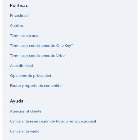
Políticas
Hoteles en la naturaleza en Sonsonate
Privacidad
Hoteles para bodas en Sonsonate
Cookies
Hoteles que aceptan mascotas en Sonsonate
Hoteles en Sonsonate
Términos de uso
Casas de huéspedes en Sonsonate
Términos y condiciones de One Key™
Condominios en Sonsonate
Términos y condiciones de Vrbo
Apartamentos en Sonsonate
Accesibilidad
Hoteles haciendas en Sonsonate
Opciones de privacidad
Hostales en Sonsonate
Pautas y reporte de contenido
Villas en Sonsonate
Ayuda
Hoteles cerca de Puerto de Acajutla
Hoteles cerca de Parque Botánico de Acajutla
Atención al cliente
Hoteles 3 estrellas en Punta Remedios
Cancelar tu reservación de hotel o renta vacacional
Hoteles en Punta Remedios
Cancelar tu vuelo
Hoteles 3 estrellas en Acajutla