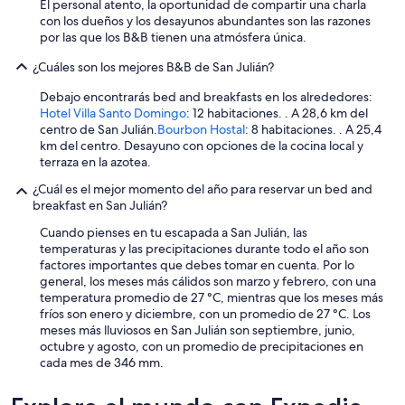
El personal atento, la oportunidad de compartir una charla
a
con los dueños y los desayunos abundantes son las razones
r
por las que los B&B tienen una atmósfera única.
k
i
¿Cuáles son los mejores B&B de San Julián?
n
g
Debajo encontrarás bed and breakfasts en los alrededores:
o
Hotel Villa Santo Domingo
: 12 habitaciones. . A 28,6 km del
f
centro de San Julián.
Bourbon Hostal
: 8 habitaciones. . A 25,4
f
km del centro. Desayuno con opciones de la cocina local y
r
terraza en la azotea.
o
a
¿Cuál es el mejor momento del año para reservar un bed and
d
breakfast en San Julián?
l
Cuando pienses en tu escapada a San Julián, las
o
temperaturas y las precipitaciones durante todo el año son
v
factores importantes que debes tomar en cuenta. Por lo
e
general, los meses más cálidos son marzo y febrero, con una
d
temperatura promedio de 27 °C, mientras que los meses más
i
fríos son enero y diciembre, con un promedio de 27 °C. Los
t
meses más lluviosos en San Julián son septiembre, junio,
a
octubre y agosto, con un promedio de precipitaciones en
l
cada mes de 346 mm.
l
”