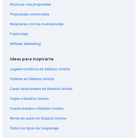
Anunciar una propiedad
Hoteles Cápsula en Sonzacate
Propuestas comerciales
Hoteles con spa en Sonsonate
Relaciones con los inversionistas
Hoteles todo incluido en Sonsonate
Publicidad
Hoteles con wifi en Sonsonate
Hoteles en la playa en Sonsonate
Affiliate Marketing
Hoteles familiares en Sonsonate
Ideas para inspirarte
Hoteles románticos en Sonsonate
Lugares turísticos de Estados Unidos
Hoteles baratos en Sonsonate
Hoteles en Estados Unidos
Hoteles con aire acondicionado en Sonsonate
Casas vacacionales en Estados Unidos
Hoteles con estacionamiento en Sonsonate
Viajes a Estados Unidos
Hoteles con área de juegos en Sonsonate
Hoteles con alberca en Sonsonate
Vuelos baratos a Estados Unidos
Hoteles con restaurante en Sonsonate
Renta de autos en Estados Unidos
Hoteles con traslado del/al aeropuerto en Sonsonate
Todos los tipos de hospedaje
Hoteles con vista al mar en Sonsonate