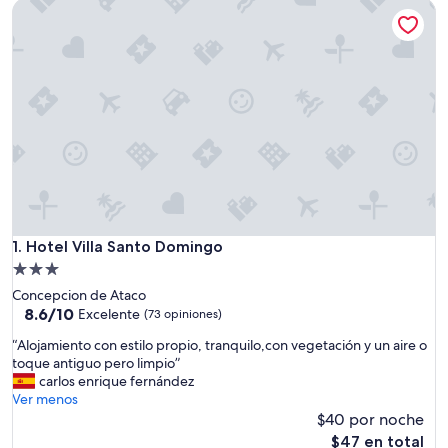
Hotel Villa Santo Domingo
Hotel Villa Santo Domingo
1. Hotel Villa Santo Domingo
Propiedad
de
Concepcion de Ataco
3.0
8.6
8.6/10
Excelente
(73 opiniones)
de
estrellas
“
“Alojamiento con estilo propio, tranquilo,con vegetación y un aire o
10,
A
toque antiguo pero limpio”
Excelente,
l
carlos enrique fernández
(73
o
Ver menos
opiniones)
j
$40 por noche
a
El
$47 en total