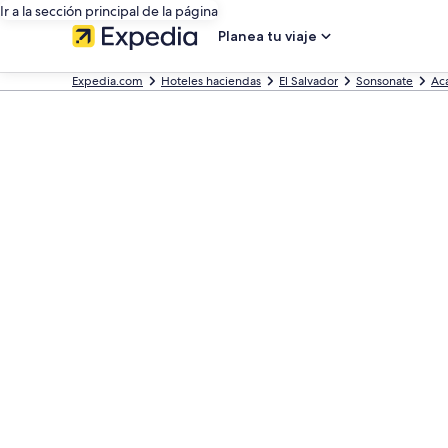
Ir a la sección principal de la página
Planea tu viaje
Expedia.com
Hoteles haciendas
El Salvador
Sonsonate
Aca