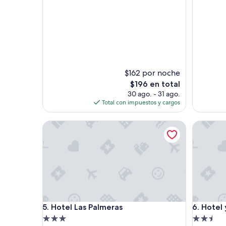
10,
de
estrellas
Bueno,
10,
(343
Bueno,
opinione
(1,111
opiniones)
$162 por noche
El
$196 en total
precio
30 ago. - 31 ago.
actual
Total con impuestos y cargos
es
de
Hotel Las Palmeras
Hotel y 
$196
Hotel Las Palmeras
Hotel y 
5. Hotel Las Palmeras
6. Hotel
Propiedad
Propieda