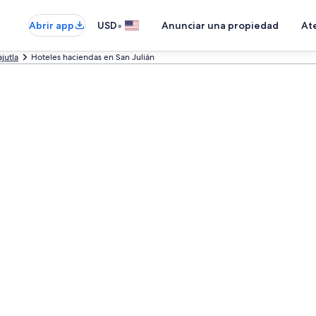
•
Abrir app
USD
Anunciar una propiedad
Ate
jutla
Hoteles haciendas en San Julián