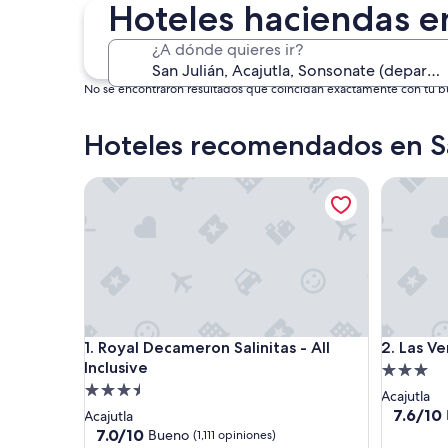
4 sept. - 6 sept.
Hoteles haciendas e
¿A dónde quieres ir?
No se encontraron resultados que coincidan exactamente con tu bús
Hoteles recomendados en S
Royal Decameron Salinitas - All Inclusive
Las Veran
Royal Decameron Salinitas - All Inclusive
Las Veran
1. Royal Decameron Salinitas - All
2. Las Ve
Inclusive
Propieda
Propiedad
de
Acajutla
de
3.0
7.6
7.6/10
Acajutla
de
3.5
7.0
estrellas
7.0/10
Bueno
(1,111 opiniones)