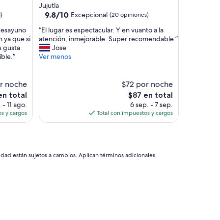
de
Jujutla
p
3.0
9.8
9.8/10
Excepcional
)
(20 opiniones)
l
de
estrellas
i
“
 desayuno
“El lugar es espectacular. Y en vuanto a la
10,
o
E
n ya que si
atención, inmejorable. Super recomendable ”
Excepcional,
y
l
s gusta
Jose
(20
l
l
íble.”
Ver menos
opiniones)
i
u
m
g
p
a
or noche
$72 por noche
i
r
El
en total
$87 en total
o
e
precio
 - 11 ago.
6 sep. - 7 sep.
,
s
actual
s y cargos
Total con impuestos y cargos
e
e
es
l
s
de
p
p
$87
r
e
e
c
idad están sujetos a cambios. Aplican términos adicionales.
c
t
i
a
o
c
b
u
a
l
s
a
t
r