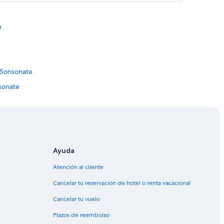
e
e
n
”
t
e
e
,
q
u
e
 Sonsonate
l
a
sonate
c
ate
a
l
ate
l
e
p
r
Ayuda
i
n
Atención al cliente
c
i
Cancelar tu reservación de hotel o renta vacacional
p
Cancelar tu vuelo
a
l
Plazos de reembolso
e