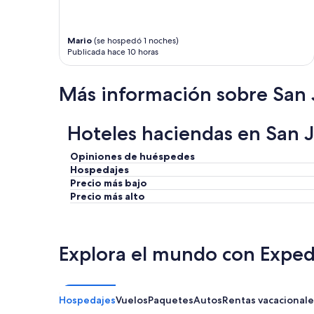
adicionales.
Mario
(se hospedó 1 noches)
Publicada hace 10 horas
Más información sobre San 
Hoteles haciendas en San Ju
Opiniones de huéspedes
Hospedajes
Precio más bajo
Precio más alto
Explora el mundo con Exped
Hospedajes
Vuelos
Paquetes
Autos
Rentas vacacionale