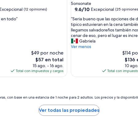
c
de
Sonsonate
a
3.0
9.6
9.6/10
Excepcional
Excepcional
(12 opiniones)
(25 opiniones
c
de
estrellas
o
“
 en todo”
“Seria bueno que las opciones de
10,
m
S
tipico estuvieran en la cena tambié
nal,
Excepcional,
i
e
llegamos salvadoreños también no
(25
d
r
cenar de eso, pero el lugar es incre
s)
opiniones)
a
i
Gabriela
”
a
Ver menos
b
$49 por noche
$114 p
u
El
El
$57 en total
$136 
e
precio
precio
15 ago. - 16 ago.
10 ago.
n
actual
actual
Total con impuestos y cargos
Total con impuesto
o
es
es
q
de
de
u
$57
$136
e
l
as, con base en una estancia de 1 noche para 2 adultos. Los precios y la disponibil
a
s
Ver todas las propiedades
o
p
c
i
o