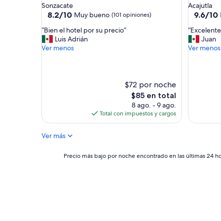
de
de
Sonzacate
Acajutla
3.0
2.5
8.2
9.6
8.2/10
9.6/10
Muy bueno
(101 opiniones)
de
de
estrellas
estrellas
“
“
“Bien el hotel por su precio”
“Excelente
10,
10,
B
E
Luis Adrián
Juan
Muy
Excepcio
i
x
Ver menos
Ver menos
bueno,
(12
e
c
(101
opinione
n
e
opiniones)
e
l
l
e
$72 por noche
h
n
El
$85 en total
o
t
precio
8 ago. - 9 ago.
t
e
actual
Total con impuestos y cargos
e
e
es
l
n
de
Ver más
p
t
$85
o
o
r
d
Precio
Precio más bajo por noche encontrado en las últimas 24 hor
s
o
más
u
”
bajo
p
por
r
noche
e
encontrado
c
en
i
las