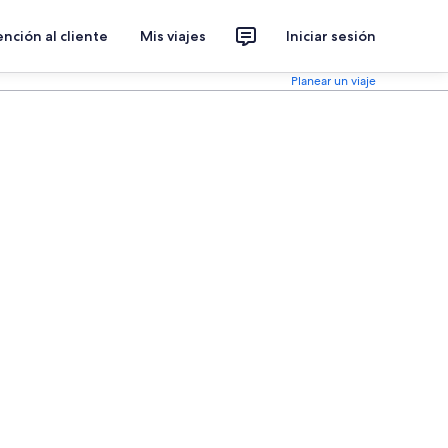
nción al cliente
Mis viajes
Iniciar sesión
Planear un viaje