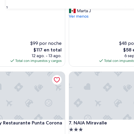
de
estrellas
“
“Personal muy amable y muy rica c
10,
31
P
Marta J
Muy
e
Ver menos
s)
bueno,
r
(82
s
opiniones)
o
n
$99 por noche
a
$48 po
l
El
El
$117 en total
$58 
m
precio
preci
12 ago. - 13 ago.
6 sep
u
actual
actual
Total con impuestos y cargos
Total con impuesto
y
es
es
a
de
de
Restaurante Punta Corona
NAIA Miravalle
m
$117
$58
a
b
l
e
y
m
u
y
Restaurante Punta Corona
NAIA Miravalle
 y Restaurante Punta Corona
7. NAIA Miravalle
r
i
d
Propiedad