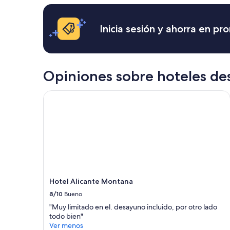
o
últimas
”
24
horas,
Inicia sesión y ahorra en p
con
base
en
una
estancia
Opiniones sobre hoteles de
de
1
Hotel Alicante Montana
noche
para
2
adultos.
Los
precios
y
la
disponibilidad
Hotel Alicante Montana
están
sujetos
8/10
Bueno
a
"Muy limitado en el. desayuno incluido, por otro lado
cambios.
todo bien"
Aplican
Ver menos
términos