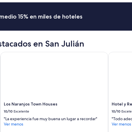
n
e
s
romedio 15% en miles de hoteles
d
e
d
e
s
stacados en San Julián
a
y
Los Naranjos Town Houses
Hotel y Re
u
n
o
t
i
p
i
c
o
e
Los Naranjos Town Houses
Hotel y R
s
10/10
Excelente
10/10
Excele
t
"La experiencia fue muy buena un lugar a recordar"
"Todo adec
u
Ver menos
Ver menos
v
i