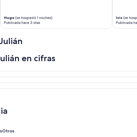
e
r
a
Hugo
(se hospedó 1 noches)
Ivis
(se hosp
n
Publicada hace 3 días
Publicada ha
e
n
l
Julián
a
c
e
lián en cifras
n
a
t
a
m
b
i
é
n
y
ia
a
q
u
e
s
Otros
s