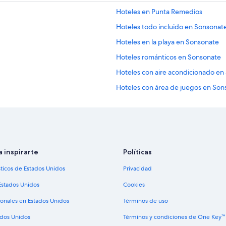
i
Hoteles en Punta Remedios
l
l
Hoteles todo incluido en Sonsonat
e
Hoteles en la playa en Sonsonate
g
a
Hoteles románticos en Sonsonate
m
o
Hoteles con aire acondicionado en
s
Hoteles con área de juegos en Son
s
a
Hoteles con restaurante en Sonson
l
v
Hoteles con vista al mar en Sonson
a
Hoteles para bodas en Sonsonate
d
o
Hoteles en Sonsonate
r
a inspirarte
Políticas
e
Condominios en Sonsonate
sticos de Estados Unidos
Privacidad
ñ
Hoteles haciendas en Sonsonate
o
Estados Unidos
Cookies
s
Villas en Sonsonate
t
ionales en Estados Unidos
Términos de uso
a
Cabañas en Acajutla
m
ados Unidos
Términos y condiciones de One Key™
Hostales en Acajutla
b