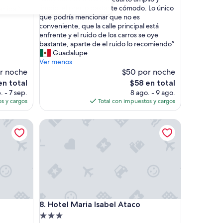
10,
M
limpio, el precio bastante cómodo. Lo único
omida ”
Excepcional,
u
que podría mencionar que no es
(9
y
conveniente, que la calle principal está
opiniones)
b
enfrente y el ruido de los carros se oye
u
bastante, aparte de el ruido lo recomiendo”
e
Guadalupe
n
Ver menos
a
r noche
$50 por noche
c
El
en total
$58 en total
o
o
precio
. - 7 sep.
8 ago. - 9 ago.
m
actual
s y cargos
Total con impuestos y cargos
i
es
d
de
Hotel Maria Isabel Ataco
a
$58
,
e
l
c
u
a
r
t
Hotel Maria Isabel Ataco
8. Hotel Maria Isabel Ataco
o
a
Propiedad
m