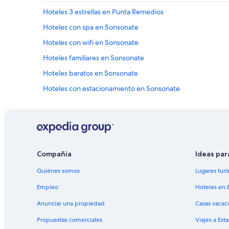
Hoteles 3 estrellas en Punta Remedios
Hoteles con spa en Sonsonate
Hoteles con wifi en Sonsonate
Hoteles familiares en Sonsonate
Hoteles baratos en Sonsonate
Hoteles con estacionamiento en Sonsonate
Hoteles con alberca en Sonsonate
Hoteles con traslado del/al aeropuerto en Sonsonate
Hoteles en la naturaleza en Sonsonate
Hoteles que aceptan mascotas en Sonsonate
Compañía
Ideas par
Casas de huéspedes en Sonsonate
Quiénes somos
Lugares turí
Apartamentos en Sonsonate
Empleo
Hoteles en 
Hostales en Sonsonate
Anunciar una propiedad
Casas vacac
Hoteles 3 estrellas en Acajutla
Propuestas comerciales
Viajes a Est
Hoteles haciendas en Acajutla