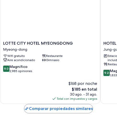
LOTTE
HOTEL
LOTTE CITY HOTEL MYEONGDONG
HOTEL
CITY
THE
Myeong-dong
Jung-g
HOTEL
BOTANI
Wifi gratuito
Restaurante
Estaci
MYEONGDONG
SEWO
Aire acondicionado
Gimnasio
inclui
Myeong-
MYEO
Restau
dong
Jung-
9.0
Magnífico
9.0
9.2
gu
Mag
de
2,985 opiniones
9.2
de
1,83
10,
10,
Magnífico,
$168 por noche
Magnífi
2,985
El
$185 en total
1,833
opiniones
precio
opinion
30 ago. - 31 ago.
actual
Total con impuestos y cargos
es
de
Comparar propiedades similares
$185