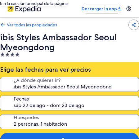
Ir a la sección principal de la página
Descargar la app
Ver todas las propiedades
ibis Styles Ambassador Seoul
Myeongdong
Propiedad
de
4.0
Elige las fechas para ver precios
estrellas
¿A dónde quieres ir?
Fechas
Huéspedes