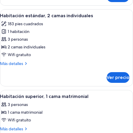
estándar,
1
Abrir
Habitación de hotel con dos camas, te
7
cama
Habitación estándar, 2 camas individuales
todas
matrimonial
183 pies cuadrados
las
1 habitación
fotos
de
3 personas
Habitación
2 camas individuales
estándar,
Wifi gratuito
2
Más
Más detalles
camas
detalles
individuales
sobre
Ver precio
Habitación
estándar,
2
Abrir
Habitación superior, 1 cama matrimonia
5
camas
Habitación superior, 1 cama matrimonial
todas
individuales
3 personas
las
1 cama matrimonial
fotos
de
Wifi gratuito
Habitación
Más
Más detalles