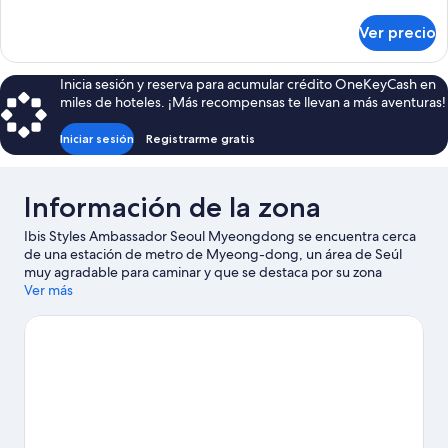
superior,
detalles
sobre
1
Ver precio
Habitación
cama
superior,
matrimonial
1
Inicia sesión y reserva para acumular crédito OneKeyCash en
cama
miles de hoteles. ¡Más recompensas te llevan a más aventuras!
matrimonial
Iniciar sesión
Registrarme gratis
Información de la zona
Ibis Styles Ambassador Seoul Myeongdong se encuentra cerca
de una estación de metro de Myeong-dong, un área de Seúl
muy agradable para caminar y que se destaca por su zona
comercial. Aldea tradicional de Bukchon Hanok y
Ver más
Gwanghwamun son lugares emblemáticos, y algunos de los
puntos de interés más conocidos del área incluyen Lotte World y
Seoul Land. También puedes darte una vuelta por Palacio
Gyeongbok y Torre N de Seúl. Los huéspedes valoran la
cercanía de este hotel al transporte público: la Estación de
metro de Myeong-dong se encuentra a poca distancia y la
Estación de metro de Chungmuro está a 6 minutos a pie.
Visita
nuestra guía de Seúl