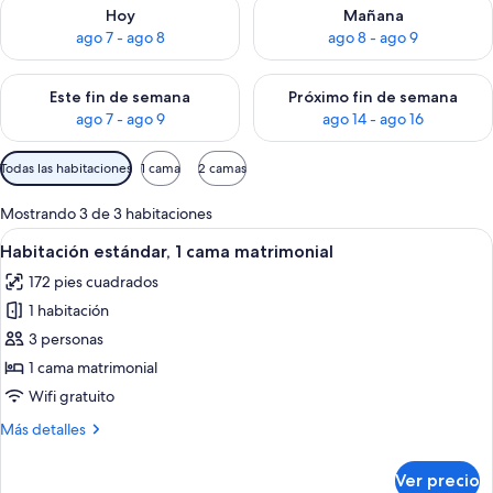
Consulta la disponibilidad para hoy ago 7 - ago 8
Consulta la disponibilidad pa
Hoy
Mañana
ago 7 - ago 8
ago 8 - ago 9
Consulta la disponibilidad para este fin de semana ago 7 - ag
Consulta la disponibilidad par
Este fin de semana
Próximo fin de semana
ago 7 - ago 9
ago 14 - ago 16
Filtros
Todas las habitaciones
1 cama
2 camas
disponibles
para
Mostrando 3 de 3 habitaciones
las
Abrir
Habitación de hotel con una cama grand
8
Habitación estándar, 1 cama matrimonial
habitaciones
todas
172 pies cuadrados
las
1 habitación
fotos
de
3 personas
Habitación
1 cama matrimonial
estándar,
Wifi gratuito
1
Más
Más detalles
cama
detalles
matrimonial
sobre
Ver precio
Habitación