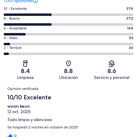
1,001 opiniones
Puntuación
10 - Excelente
374
de
Puntuación
8 - Bueno
372
10,
de
es
Puntuación
6 - Aceptable
166
8,
decir,
de
es
Puntuación
4 - Malo
53
Excelente.
6,
decir,
de
Basada
es
Puntuación
2 - Terrible
36
Bueno.
4,
en
decir,
de
Basada
es
374
Aceptable.
2,
en
decir,
de
Basada
es
372
Malo.
8.4
8.8
8.6
1001
en
decir,
de
Basada
Limpieza
Ubicación
Servicio y personal
opiniones
166
Terrible.
1001
en
Opiniones
de
Basada
opiniones
Opinión verificada
53
1001
en
de
10/10 Excelente
opiniones
36
1001
de
woon keun
opiniones
12 oct. 2025
1001
opiniones
Todo limpio y silencioso
Se hospedó 2 noches en octubre de 2025
0