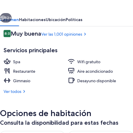
Ambassador
Seoul
erior
Siguiente
Myeongdong
52+
Resumen
Habitaciones
Ubicación
Políticas
Opiniones
Muy buena
8.0
Ver las 1,001 opiniones
8.0 de 10,
Servicios principales
Spa
Wifi gratuito
Restaurante
Aire acondicionado
Gimnasio
Desayuno disponible
Spa
Ver todos
Opciones de habitación
Consulta la disponibilidad para estas fechas