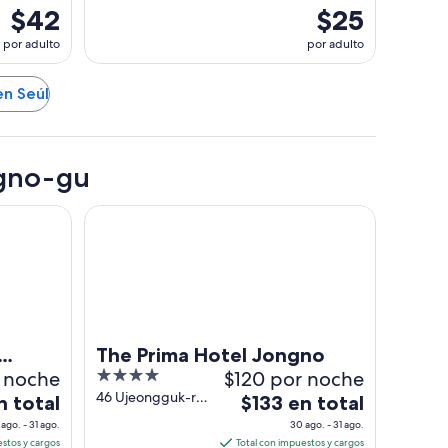
$42
$25
por adulto
por adulto
en Seúl
ngno-gu
L INSADONG
The Prima Hotel Jongno
The Prima Hotel Jongno
r noche
4
$120 por noche
out
46 Ujeongguk-ro
El
n total
$133 en total
Seoul
of
precio
ago. - 31 ago.
30 ago. - 31 ago.
5
es
estos y cargos
Total con impuestos y cargos