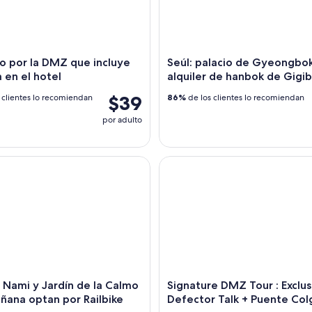
o por la DMZ que incluye
Seúl: palacio de Gyeongbo
 en el hotel
alquiler de hanbok de Gigi
$39
 clientes lo recomiendan
86%
de los clientes lo recomiendan
por adulto
 Nami y Jardín de la Calmo de la Mañana optan por Railbike
Signature DMZ Tour : Exclusiv
la Nami y Jardín de la Calmo
Signature DMZ Tour : Exclu
ñana optan por Railbike
Defector Talk + Puente Col