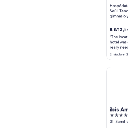
Hospédate
Seúl. Tend
gimnasio 
huéspedes
personal ..
8.8
/
10
¡Ex
"The locat
hotel was 
really nee
upper flo
Enviada el 2
supposed t
rug in corr
feels too 
ibis Amba
the differe
ibis A
4
Insado
out
31, Samil-
in 202
30-gil, J
of