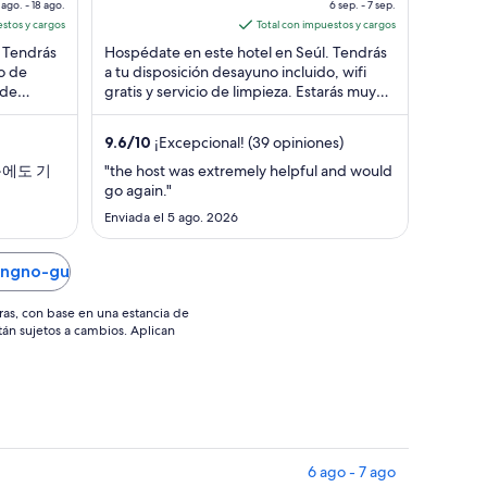
precio
 ago. - 18 ago.
6 sep. - 7 sep.
Seoul
5
es
estos y cargos
Total con impuestos y cargos
de
 Tendrás
Hospédate en este hotel en Seúl. Tendrás
$84
io de
a tu disposición desayuno incluido, wifi
 de
gratis y servicio de limpieza. Estarás muy
en
cerca de atracciones como Parque ...
total
por
9.6
/
10
¡Excepcional! (39 opiniones)
noche
음에도 기
"the host was extremely helpful and would
del
go again."
6
Enviada el 5 ago. 2026
sep
al
ongno-gu
7
sep
ras, con base en una estancia de
stán sujetos a cambios. Aplican
u
6 ago - 7 ago