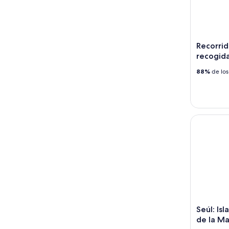
Recorrid
recogida
88%
de los
Seúl: Isla
Seúl: Is
de la Ma