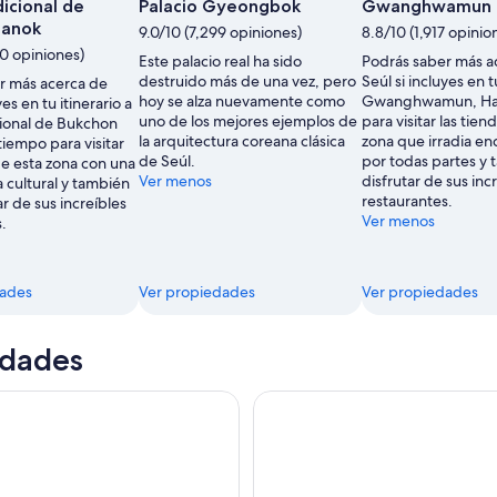
icional de
Palacio Gyeongbok
Gwanghwamun
Hanok
9.0/10 (7,299 opiniones)
8.8/10 (1,917 opinio
0 opiniones)
Este palacio real ha sido
Podrás saber más a
destruido más de una vez, pero
Seúl si incluyes en t
r más acerca de
hoy se alza nuevamente como
Gwanghwamun, Ha
yes en tu itinerario a
uno de los mejores ejemplos de
para visitar las tien
cional de Bukchon
la arquitectura coreana clásica
zona que irradia e
iempo para visitar
de Seúl.
por todas partes y 
de esta zona con una
Ver menos
disfrutar de sus inc
a cultural y también
restaurantes.
ar de sus increíbles
Ver menos
.
dades
Ver propiedades
Ver propiedades
idades
por la DMZ que incluye recogida en el hotel
Seúl: palacio de Gyeongbok c