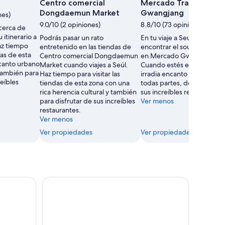
Centro comercial
Mercado Tradicional 
Dongdaemun Market
Gwangjang
nes)
9.0/10 (2 opiniones)
8.8/10 (73 opiniones)
cerca de
u itinerario a
Podrás pasar un rato
En tu viaje a Seúl, podrás
z tiempo
entretenido en las tiendas de
encontrar el souvenir perf
das de esta
Centro comercial Dongdaemun
en Mercado Gwangjang.
ncanto urbano
Market cuando viajes a Seúl.
Cuando estés en esta zona
también para
Haz tiempo para visitar las
irradia encanto urbano por
reíbles
tiendas de esta zona con una
todas partes, déjate tentar
rica herencia cultural y también
sus increíbles restaurantes.
para disfrutar de sus increíbles
Ver menos
restaurantes.
Ver menos
Ver propiedades
Ver propiedades
on alquiler de hanbok de Gigibebe
Tour de día completo por la ciudad de Seúl: Pal