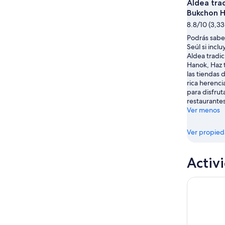
Aldea trad
Bukchon 
8.8/10 (3,33
Podrás sabe
Seúl si inclu
Aldea tradi
Hanok, Haz t
las tiendas 
rica herenci
para disfrut
restaurantes
Ver menos
Ver propie
Activ
Recorrido 