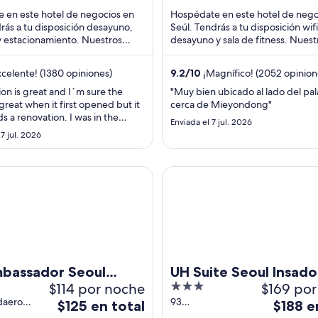
de
de
 en este hotel de negocios en
Hospédate en este hotel de nego
$138
$165
rás a tu disposición desayuno,
Seúl. Tendrás a tu disposición wifi
y estacionamiento. Nuestros
en
desayuno y sala de fitness. Nuest
en
 destacan la atención del
huéspedes destacan la atención 
total
total
.
personal ...
por
por
celente! (1380 opiniones)
9.2
/
10
¡Magnífico! (2052 opinion
noche
noche
ion is great and I´m sure the
"Muy bien ubicado al lado del pal
del
del
great when it first opened but it
cerca de Mieyondong"
30
30
ds a renovation. I was in the
Enviada el 7 jul. 2026
ago
ago
or, where the rooms are
7 jul. 2026
o be better and even so, all the
al
al
idors was wrinkled all over. It just
31
31
tired, a bit of paint would make
ssador Seoul Insadong (Newly renovated in 2025)
UH Suite Seoul Insadong
ago
ago
nce. ..."
mbassador Seoul
UH Suite Seoul Insad
$114 por noche
3
$169 por
ng (Newly renovated
out
daero
93
El
El
5)
$125 en total
$188 e
ongno-
Cheonggyecheon-
of