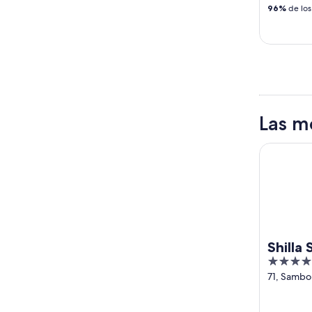
96%
de los
Las m
Shilla S
Shill
4
Myun
out
71, Sambo
Jongno-g
of
5