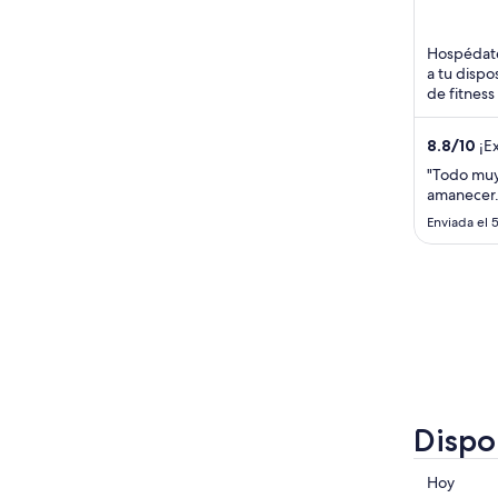
gu Seoul
5
Hospédate
a tu dispo
de fitness
huéspedes 
8.8
/
10
¡Ex
"Todo muy 
amanecer.
Enviada el 
Dispo
Consulta
Hoy