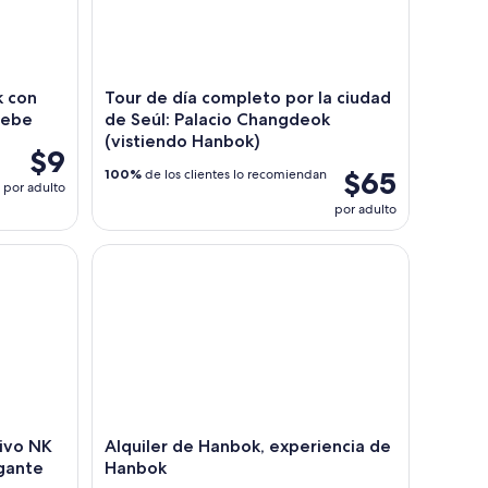
k con
Tour de día completo por la ciudad
bebe
de Seúl: Palacio Changdeok
(vistiendo Hanbok)
$9
$65
100%
de los clientes lo recomiendan
por adulto
por adulto
o NK Defector Talk + Puente Colgante
Alquiler de Hanbok, experiencia de Hanbok
sivo NK
Alquiler de Hanbok, experiencia de
gante
Hanbok