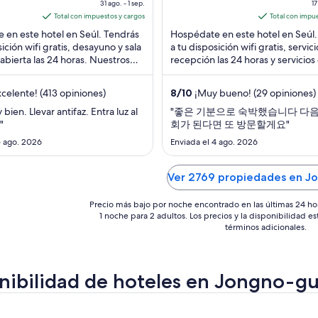
precio
precio
31 ago. - 1 sep.
17
ro, Jongno-gu
5
es
es
Total con impuestos y cargos
Total con impu
Seoul
de
de
 en este hotel en Seúl. Tendrás
Hospédate en este hotel en Seúl.
$125
$188
sición wifi gratis, desayuno y sala
a tu disposición wifi gratis, servic
 abierta las 24 horas. Nuestros
en
recepción las 24 horas y servicios
en
destacan la atención ...
concierge. Estarás muy cerca de
total
total
atracciones ...
por
por
celente! (413 opiniones)
8
/
10
¡Muy bueno! (29 opiniones)
noche
noche
bien. Llevar antifaz. Entra luz al
"좋은 기분으로 숙박했습니다 다
del
del
"
회가 된다면 또 방문할게요"
31
17
5 ago. 2026
Enviada el 4 ago. 2026
ago
ago
al
al
Ver 2769 propiedades en J
1
18
sep
ago
Precio más bajo por noche encontrado en las últimas 24 ho
1 noche para 2 adultos. Los precios y la disponibilidad e
términos adicionales.
nibilidad de hoteles en Jongno-g
r