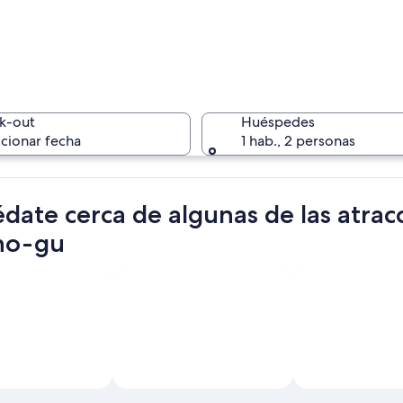
Un río co
k-out
Huéspedes
cionar fecha
1 hab., 2 personas
Un palaci
date cerca de algunas de las atrac
no-gu
a con varias tiendas, indicaciones y una motocicleta estacionada al lado.