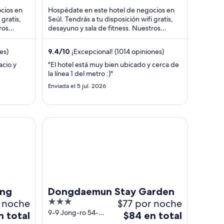
de
cios en
Hospédate en este hotel de negocios en
$133
 gratis,
Seúl. Tendrás a tu disposición wifi gratis,
ros
desayuno y sala de fitness. Nuestros
en
del
huéspedes destacan la atención del
total
personal ...
por
es)
9.4
/
10
¡Excepcional! (1014 opiniones)
noche
acio y
"El hotel está muy bien ubicado y cerca de
del
la línea 1 del metro :)"
30
Enviada el 5 jul. 2026
ago
al
31
Dongdaemun Stay Garden
ago
ong
Dongdaemun Stay Garden
 noche
3
$77 por noche
out
9-9 Jong-ro 54-
El
n total
$84 en total
gil, Jongno-gu
of