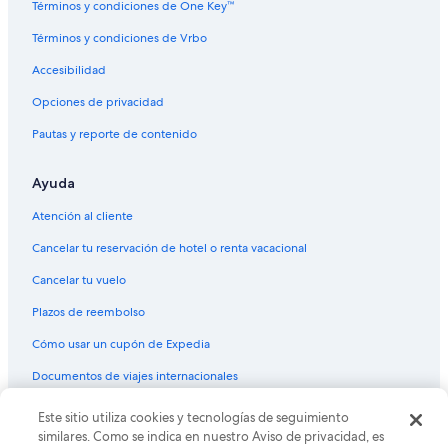
Términos y condiciones de One Key™
Términos y condiciones de Vrbo
Accesibilidad
Opciones de privacidad
Pautas y reporte de contenido
Ayuda
Atención al cliente
Cancelar tu reservación de hotel o renta vacacional
Cancelar tu vuelo
Plazos de reembolso
Cómo usar un cupón de Expedia
Documentos de viajes internacionales
Este sitio utiliza cookies y tecnologías de seguimiento
© 2026 Expedia, Inc., una empresa de Expedia Group. Todos los
derechos reservados. Expedia y el logo de Expedia son marcas
similares. Como se indica en nuestro Aviso de privacidad, es