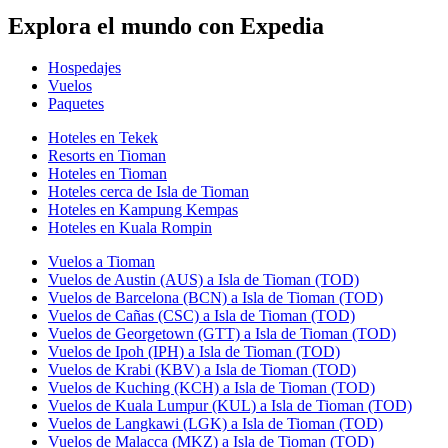
Explora el mundo con Expedia
Hospedajes
Vuelos
Paquetes
Hoteles en Tekek
Resorts en Tioman
Hoteles en Tioman
Hoteles cerca de Isla de Tioman
Hoteles en Kampung Kempas
Hoteles en Kuala Rompin
Vuelos a Tioman
Vuelos de Austin (AUS) a Isla de Tioman (TOD)
Vuelos de Barcelona (BCN) a Isla de Tioman (TOD)
Vuelos de Cañas (CSC) a Isla de Tioman (TOD)
Vuelos de Georgetown (GTT) a Isla de Tioman (TOD)
Vuelos de Ipoh (IPH) a Isla de Tioman (TOD)
Vuelos de Krabi (KBV) a Isla de Tioman (TOD)
Vuelos de Kuching (KCH) a Isla de Tioman (TOD)
Vuelos de Kuala Lumpur (KUL) a Isla de Tioman (TOD)
Vuelos de Langkawi (LGK) a Isla de Tioman (TOD)
Vuelos de Malacca (MKZ) a Isla de Tioman (TOD)