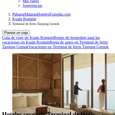
Mis viajes
Sugerencias
Pahang
Malasia
Hoteles
Expedia.com
Kuala Rompin
Terminal de ferris Tanjung Gemok
Planear un viaje
Guía de viaje de Kuala Rompin
Rentas de hospedaje para las
vacaciones en Kuala Rompin
Renta de autos en Terminal de ferris
Tanjung Gemok
Vacaciones en Terminal de ferris Tanjung Gemok
Hoteles cerca de Terminal de ferris