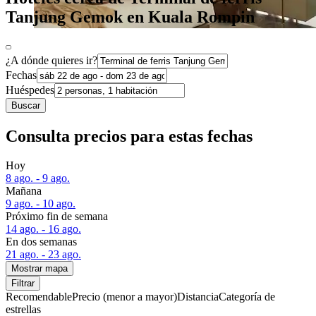
Tanjung Gemok en Kuala Rompin
¿A dónde quieres ir?
Fechas
Huéspedes
Buscar
Consulta precios para estas fechas
Hoy
8 ago. - 9 ago.
Mañana
9 ago. - 10 ago.
Próximo fin de semana
14 ago. - 16 ago.
En dos semanas
21 ago. - 23 ago.
Mostrar mapa
Filtrar
Recomendable
Precio (menor a mayor)
Distancia
Categoría de
estrellas