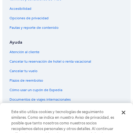
Accesibilidad
Opciones de privacidad
Pautas y reporte de contenido
Ayuda
Atención al cliente
Cancelar tu reservación de hotel o renta vacacional
Cancelar tu vuelo
Plazos de reembolso
Cómo usar un cupón de Expedia
Documentos de viajes internacionales
© 2026 Expedia, Inc., una empresa de Expedia Group. Todos los
Este sitio utiliza cookies y tecnologías de seguimiento
derechos reservados. Expedia y el logo de Expedia son marcas
similares. Como se indica en nuestro Aviso de privacidad, es
registradas o marcas comerciales de Expedia, Inc. CST# 2029030-50.
posible que tanto nosotros como nuestros socios
recopilemos datos personales y otros detalles. Al continuar