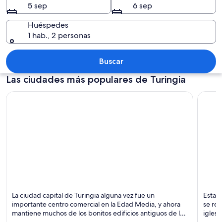
5 sep
6 sep
Huéspedes
1 hab., 2 personas
Un castillo histórico con una torre d
Buscar
Las ciudades más populares de Turingia
Erfurt
Weimar
La ciudad capital de Turingia alguna vez fue un
Esta c
Compras, Negocios y Teatros
Histór
importante centro comercial en la Edad Media, y ahora
se ref
mantiene muchos de los bonitos edificios antiguos de los
igles
tiempos pasados.