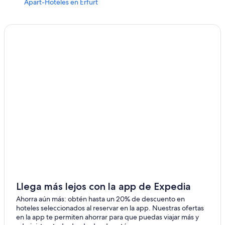
Apart-Hoteles en Erfurt
Castillos en Erfurt
Centros vacacionales en Erfurt
Apartamentos en Erfurt
Hostales en Erfurt
B&B Hotels en Erfurt
Hoteles con spa en Erfurt
Hoteles para ir de compras en Erfurt
Hoteles de lujo en Erfurt
Hoteles con bar en Erfurt
Hoteles con sauna en Erfurt
Hoteles con vista en Erfurt
Hoteles de senderismo en Erfurt
Llega más lejos con la app de Expedia
Hoteles de Victor's en Erfurt
Ahorra aún más: obtén hasta un 20% de descuento en
hoteles seleccionados al reservar en la app. Nuestras ofertas
Hoteles en Erfurt
en la app te permiten ahorrar para que puedas viajar más y