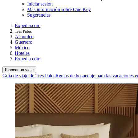
Iniciar sesión
Más información sobre One Key
Sugerencias
Expedia.com
Tres Palos
Acapulco
Guerrero
México
Hoteles
Expedia.com
Planear un viaje
Guía de viaje de Tres Palos
Rentas de hospedaje para las vacaciones e