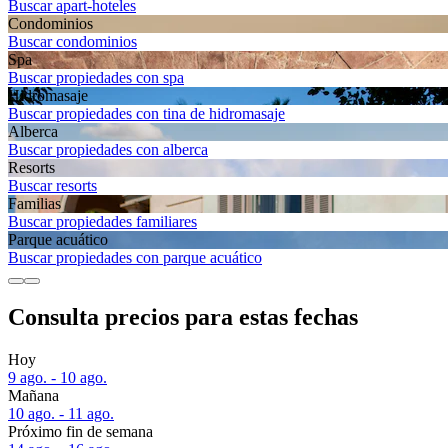
Buscar apart-hoteles
Condominios
Buscar condominios
Spa
Buscar propiedades con spa
Hidromasaje
Buscar propiedades con tina de hidromasaje
Alberca
Buscar propiedades con alberca
Resorts
Buscar resorts
Familias
Buscar propiedades familiares
Parque acuático
Buscar propiedades con parque acuático
Consulta precios para estas fechas
Hoy
9 ago. - 10 ago.
Mañana
10 ago. - 11 ago.
Próximo fin de semana