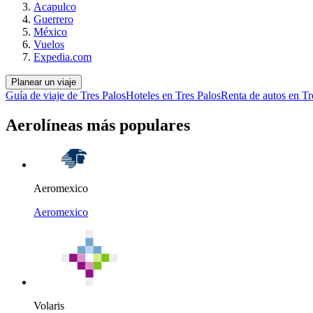
Acapulco
Guerrero
México
Vuelos
Expedia.com
Planear un viaje
Guía de viaje de Tres Palos
Hoteles en Tres Palos
Renta de autos en Tr
Aerolíneas más populares
Aeromexico
Aeromexico
Volaris