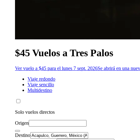
$45 Vuelos a Tres Palos
Ver vuelo a $45 para el lunes 7 sept. 2026
Se abrirá en una nue
Viaje redondo
Viaje sencillo
Multidestino
Solo vuelos directos
Origen
Destino