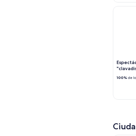
Espectácu
Espectá
"clavadi
100%
de lo
Ciuda