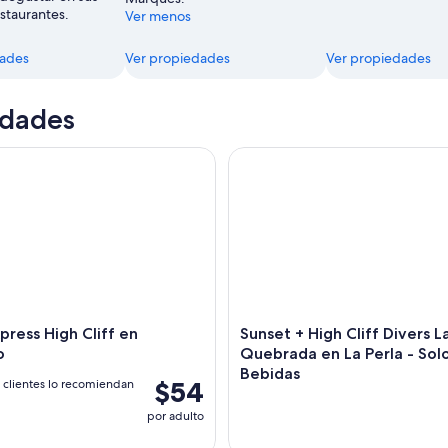
estaurantes.
Ver menos
dades
Ver propiedades
Ver propiedades
idades
ess High Cliff en Acapulco
Sunset + High Cliff Divers La 
press High Cliff en
Sunset + High Cliff Divers L
o
Quebrada en La Perla - Sol
Bebidas
$54
 clientes lo recomiendan
por adulto