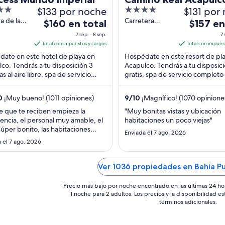
$133 por noche
4
$131 por
Diamante
out
a de las
Carretera
El
El
$160 en total
$157 en
 s/n
Escenica KM 14
of
precio
precio
7 sep. - 8 sep.
7 
lco GRO
Baja Catita
5
es
es
Total con impuestos y cargos
Total con impues
Acapulco GRO
de
de
ate en este hotel de playa en
Hospédate en este resort de pl
$160
$157
co. Tendrás a tu disposición 3
Acapulco. Tendrás a tu disposici
s al aire libre, spa de servicio
en
gratis, spa de servicio completo 
en
to y 2 restaurantes. Nuestros
restaurantes. Nuestros huéspe
total
total
des ...
destacan la ...
por
por
0
¡Muy bueno! (1011 opiniones)
9
/
10
¡Magnífico! (1070 opinione
noche
noche
 que te reciben empieza la
"Muy bonitas vistas y ubicación
del
del
encia, el personal muy amable, el
habitaciones un poco viejas"
7
7
súper bonito, las habitaciones
Enviada el 7 ago. 2026
sep
sep
s, limpias y muy cómodas Las
 el 7 ago. 2026
aciones están mejorando después
al
al
s, vamos seguido y se nota el
8
8
zo En mi opinión, la mejor opción
Ver 1036 propiedades en Bahía P
sep
sep
na Diamante"
Precio más bajo por noche encontrado en las últimas 24 ho
1 noche para 2 adultos. Los precios y la disponibilidad e
términos adicionales.