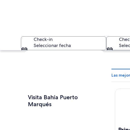
Check-in
Chec
Seleccionar fecha
Selec
Explorar mapa
Las mejo
Prince
Un paisaje costero 
Visita Bahía Puerto
Marqués
Prin