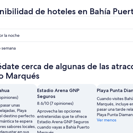
nibilidad de hoteles en Bahía Pue
r
r
r la noche
r
de semana
date cerca de algunas de las atrac
o Marqués
ahua
Estadio Arena GNP
Playa Punta Di
Seguros
opiniones)
Cuando visites Bahí
8.6/10 (7 opiniones)
Marqués, incluye en
s pasar unas
pasar una tarde rel
elajadas, Playa
Aprovecha las opciones
Playa Punta Diaman
l destino perfecto.
entretenidas que te ofrece
Ver menos
omántica te espera
Estadio Arena GNP Seguros
res sabores locales,
cuando vayas a Bahía Puerto
degustar en sus
Marqués.