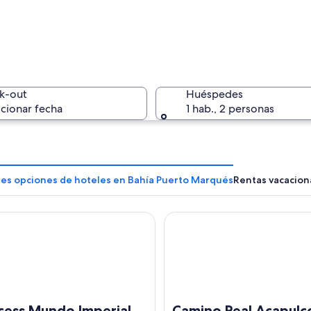
Un pueblo
k-out
Huéspedes
cionar fecha
1 hab., 2 personas
Un atarde
res opciones de hoteles en Bahía Puerto Marqués
Rentas vacacion
ss Mundo Imperial
Camino Real Acapulco Diama
con una bahía rodeada de colinas, edificios y densos bosques.
cess Mundo Imperial
Camino Real Acapulc