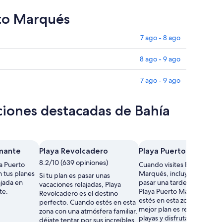
rto Marqués
7 ago - 8 ago
8 ago - 9 ago
7 ago - 9 ago
ciones destacadas de Bahía
amante
Playa Revolcadero
Playa Puerto Marqués
8.2/10 (639 opiniones)
a Puerto
Cuando visites Bahía Puert
 tus planes
Marqués, incluye en tus pl
Si tu plan es pasar unas
ajada en
pasar una tarde relajada en
vacaciones relajadas, Playa
te.
Playa Puerto Marqués. Cu
Revolcadero es el destino
estés en esta zona romántic
perfecto. Cuando estés en esta
mejor plan es relajarte en l
zona con una atmósfera familiar,
playas y disfrutar de sus
déjate tentar por sus increíbles