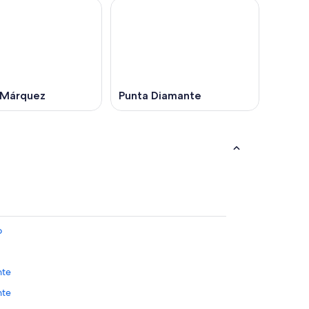
 Márquez
Punta Diamante
o
nte
nte