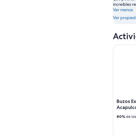
9
increíbles r
ago
Ver menos
Ver propie
Activ
Buzos Expr
Buzos Ex
Acapulc
80%
de los