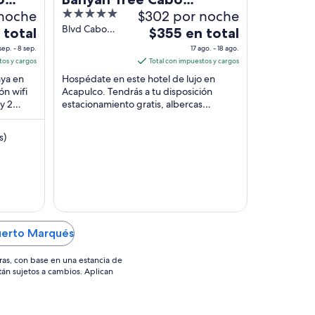
 noche
5
$302 por noche
Marques
out
Blvd Cabo
El
 total
$355 en total
Marques Lote 1
of
precio
sep. - 8 sep.
17 ago. - 18 ago.
Acapulco GRO
5
es
tos y cargos
Total con impuestos y cargos
de
aya en
Hospédate en este hotel de lujo en
$355
ón wifi
Acapulco. Tendrás a tu disposición
y 2
estacionamiento gratis, albercas
en
des
privadas y spa de servicio completo.
total
Estarás muy cerca ...
por
s)
noche
del
17
ago
al
18
uerto Marqués
ago
ras, con base en una estancia de
stán sujetos a cambios. Aplican