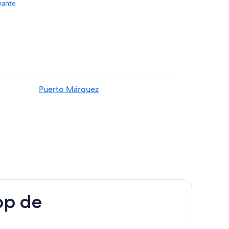
mante
Diamante
nte
Puerto Márquez
te
Diamante
ante
pp de