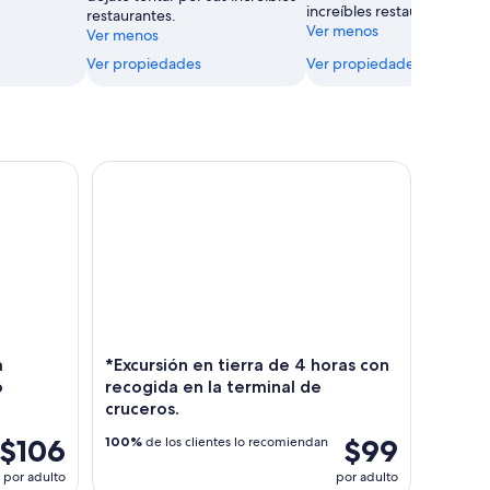
increíbles restaurantes.
restaurantes.
Ver menos
Ver menos
Ver propiedades
Ver propiedades
Quebrada en La Perla - Solo Bebidas
*Excursión en tierra de 4 horas con recogida en la
a
*Excursión en tierra de 4 horas con
o
recogida en la terminal de
cruceros.
$106
$99
100%
de los clientes lo recomiendan
por adulto
por adulto