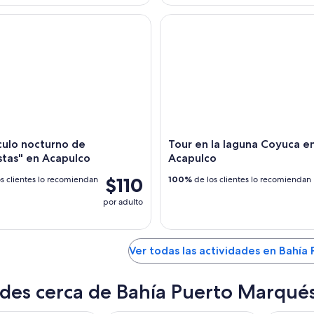
lo nocturno de "clavadistas" en Acapulco
Tour en la laguna Coyuca en 
culo nocturno de
Tour en la laguna Coyuca e
stas" en Acapulco
Acapulco
$110
s clientes lo recomiendan
100%
de los clientes lo recomiendan
por adulto
Ver todas las actividades en Bahía
des cerca de Bahía Puerto Marqué