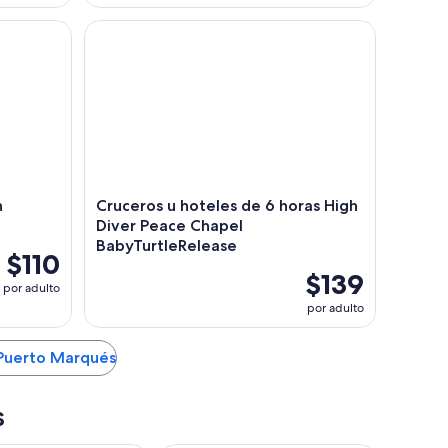
Acapulco
Cruceros u hoteles de 6 horas High Diver Peace C
n
Cruceros u hoteles de 6 horas High
Diver Peace Chapel
BabyTurtleRelease
$110
$139
por adulto
por adulto
 Puerto Marqués
s