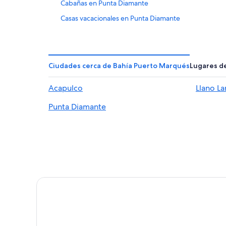
Cabañas en Punta Diamante
Casas vacacionales en Punta Diamante
Apartamentos en Punta Diamante
Fiesta Americana Hotels & Resorts en Punta Diamant
Hoteles con spa en Punta Diamante
Ciudades cerca de Bahía Puerto Marqués
Lugares de
Hoteles ecológicos en Punta Diamante
Acapulco
Llano L
Hoteles románticos en Punta Diamante
Punta Diamante
Hoteles con bar en Punta Diamante
Hoteles con vista en Punta Diamante
Hoteles que aceptan mascotas en Punta Diamante
Moteles en Punta Diamante
Hoteles cerca de Bahía de Puerto Marqués
Hoteles 5 estrellas en Llano Largo
Casas de huéspedes en Llano Largo
Hoteles en Llano Largo