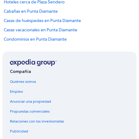
Hoteles cerca de Plaza Sendero
Cabañas en Punta Diamante
Casas de huéspedes en Punta Diamante
Casas vacacionales en Punta Diamante
Condominios en Punta Diamante
Apartamentos en Punta Diamante
Moteles en Punta Diamante
Villas en Punta Diamante
Compañía
Hoteles con spa en Granjas del Marqués
Quiénes somos
Hoteles en Granjas del Marqués
Empleo
Hoteles cerca de Playa Revolcadero
Anunciar una propiedad
Hoteles cerca de El Revolcadero
Propuestas comerciales
Hoteles 3 estrellas en Puerto Márquez
Relaciones con los inversionistas
Hoteles 5 estrellas en Puerto Márquez
Publicidad
Cabañas en Puerto Márquez