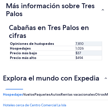
Más información sobre Tres
Palos
Cabañas en Tres Palos en
cifras
Opiniones de huéspedes
7,810
Hospedajes
1,026
Precio más bajo
$37
Precio más alto
$494
Explora el mundo con Expedia
Hospedajes
Vuelos
Paquetes
Autos
Rentas vacacionales
Otros
Más
Hoteles cerca de Centro Comercial La Isla