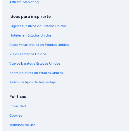
Hoteles en Puerto Márquez
Affiliate Marketing
Hoteles 3 estrellas en Las Plazuelas
Ideas para inspirarte
Hoteles 2 estrellas en Diamante
Lugares turísticos de Estados Unidos
Hoteles 3 estrellas en Diamante
Hoteles en Estados Unidos
Hoteles 4 estrellas en Diamante
Casas vacacionales en Estados Unidos
Resorts en Diamante
Viajes a Estados Unidos
Apartamentos en Diamante
Hoteles con spa en Diamante
Vuelos baratos a Estados Unidos
Hoteles todo incluido en Diamante
Renta de autos en Estados Unidos
Hoteles de lujo en Diamante
Todos los tipos de hospedaje
Hoteles en la playa en Diamante
Políticas
Hoteles baratos en Diamante
Privacidad
Hoteles boutique en Diamante
Cookies
Hoteles con desayuno incluido en Diamante
Hoteles con estacionamiento en Diamante
Términos de uso