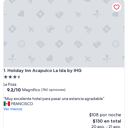
Holiday Inn Acapulco La Isla by IHG
Holiday Inn Acapulco La Isla by IHG
1. Holiday Inn Acapulco La Isla by IHG
Propiedad
de
La Poza
3.5
9.2
9.2/10
Magnífico
(782 opiniones)
de
estrellas
“
“Muy excelente hotel para pasar una estancia agradable”
10,
M
FRANCISCO
Magnífico,
u
Ver menos
(782
y
$108 por noche
opiniones)
e
El
$130 en total
x
precio
20 ago. - 21 ago.