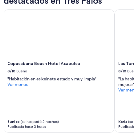
destacados en Tres Palos
Copacabana Beach Hotel Acapulco
Las Torre
Copacabana Beach Hotel Acapulco
Las Torr
8/10
Bueno
8/10
Bueno
"Habitación en eslxelnete estado y muy limpia"
"La habita
Ver menos
mejorar"
Ver meno
Eunice
(se hospedó 2 noches)
Karla
(se h
Publicada hace 3 horas
Publicada h