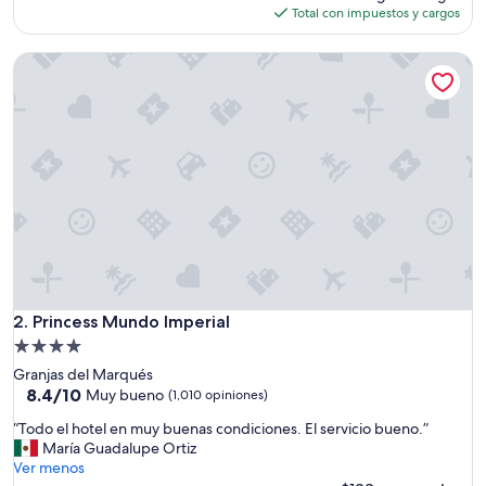
c
actual
Total con impuestos y cargos
e
es
l
de
Princess Mundo Imperial
e
$130
n
t
e
h
o
t
e
l
p
a
r
a
p
Princess Mundo Imperial
2. Princess Mundo Imperial
a
Propiedad
s
de
Granjas del Marqués
a
4.0
8.4
8.4/10
r
Muy bueno
(1,010 opiniones)
de
u
estrellas
“
“Todo el hotel en muy buenas condiciones. El servicio bueno.”
10,
n
T
María Guadalupe Ortiz
Muy
a
o
Ver menos
bueno,
e