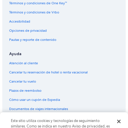
Hoteles en Diamante
Términos y condiciones de One Key™
Villas en Diamante
Términos y condiciones de Vrbo
Hoteles en La Poza
Accesibilidad
Casas de huéspedes en El Cayaco
Opciones de privacidad
Resorts en El Cayaco
Pautas y reporte de contenido
Apartamentos en El Cayaco
Ayuda
Hoteles con spa en El Cayaco
Hoteles todo incluido en El Cayaco
Atención al cliente
Hoteles en El Cayaco
Cancelar tu reservación de hotel o renta vacacional
Hoteles 5 estrellas en Llano Largo
Cancelar tu vuelo
Cabañas en Llano Largo
Plazos de reembolso
Casas de huéspedes en Llano Largo
Cómo usar un cupón de Expedia
Resorts en Llano Largo
Documentos de viajes internacionales
Hoteles en Llano Largo
© 2026 Expedia, Inc., una empresa de Expedia Group. Todos los
Este sitio utiliza cookies y tecnologías de seguimiento
Moteles en Llano Largo
derechos reservados. Expedia y el logo de Expedia son marcas
similares. Como se indica en nuestro Aviso de privacidad, es