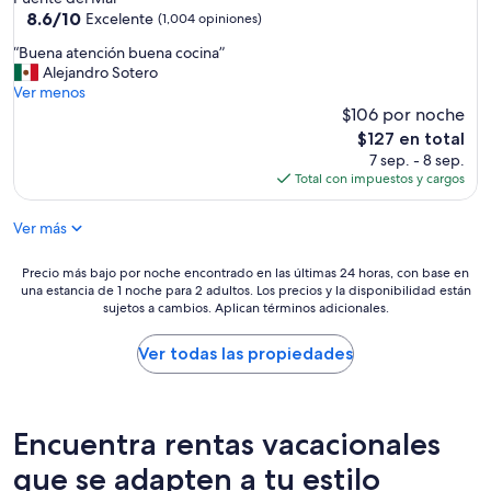
4.0
8.6
8.6/10
”
Excelente
(1,004 opiniones)
de
estrellas
“
“Buena atención buena cocina”
10,
B
Alejandro Sotero
Excelente,
u
Ver menos
(1,004
e
$106 por noche
opiniones)
n
El
$127 en total
a
precio
7 sep. - 8 sep.
a
actual
Total con impuestos y cargos
t
es
e
de
Ver más
n
$127
c
i
Precio
Precio más bajo por noche encontrado en las últimas 24 horas, con base en
ó
una estancia de 1 noche para 2 adultos. Los precios y la disponibilidad están
más
n
sujetos a cambios. Aplican términos adicionales.
bajo
b
por
u
noche
Ver todas las propiedades
e
encontrado
n
en
a
las
c
últimas
Encuentra rentas vacacionales
o
24
c
horas,
que se adapten a tu estilo
i
con