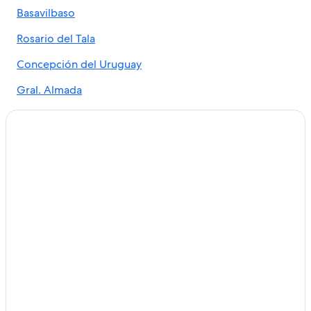
Basavilbaso
Hoteles con estacionamiento en Concepción del
Uruguay
Rosario del Tala
Hoteles con parque acuático en Concepción del
Uruguay
Concepción del Uruguay
Hoteles con alberca en Concepción del Uruguay
Gral. Almada
Hoteles en Concepción del Uruguay
Hoteles cerca de Termas de Guaychú
Hoteles en Raíces al Norte
Hoteles en Colonia Hocker
Hoteles en Gualeguay
Hoteles en Caseros
Hoteles 5 estrellas en Villa Elisa
Cabañas en Villa Elisa
Hoteles en Villa Elisa
Hoteles en General Galarza