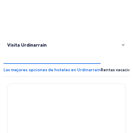
Visita Urdinarrain
Las mejores opciones de hoteles en Urdinarrain
Rentas vacacion
Casa en Gilbert, Entre Rios