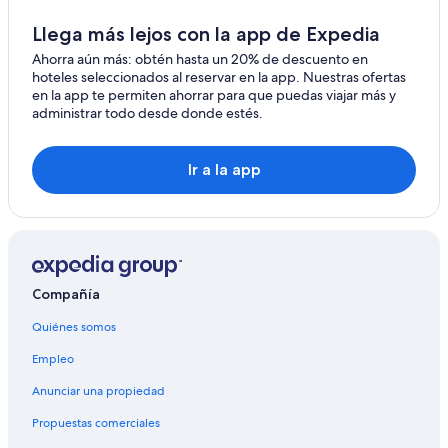
Hoteles cerca de Palacio San José
Llega más lejos con la app de Expedia
Hoteles en Maciá
Ahorra aún más: obtén hasta un 20% de descuento en
Hoteles 4 estrellas en Gualeguaychú
hoteles seleccionados al reservar en la app. Nuestras ofertas
Hoteles 5 estrellas en Gualeguaychú
en la app te permiten ahorrar para que puedas viajar más y
administrar todo desde donde estés.
Apartamentos en Gualeguaychú
Hoteles con spa en Gualeguaychú
Ir a la app
Hoteles de lujo en Gualeguaychú
Hoteles con aguas termales en Gualeguaychú
Hoteles con bar en Gualeguaychú
Hoteles con estacionamiento en Gualeguaychú
Compañía
Hoteles con área de juegos en Gualeguaychú
Quiénes somos
Hoteles con alberca en Gualeguaychú
Empleo
Hoteles con restaurante en Gualeguaychú
Hoteles que aceptan mascotas en Gualeguaychú
Anunciar una propiedad
Hoteles en Gualeguaychú
Propuestas comerciales