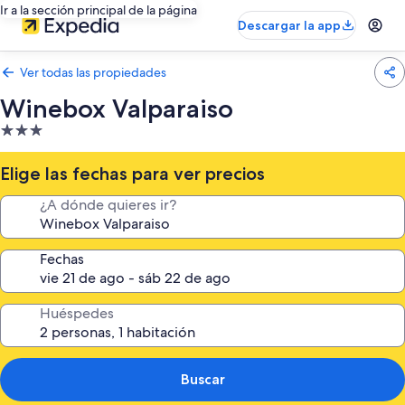
Ir a la sección principal de la página
Descargar la app
Ver todas las propiedades
Winebox Valparaiso
Propiedad
de
3.0
Elige las fechas para ver precios
estrellas
¿A dónde quieres ir?
Fechas
Huéspedes
Buscar