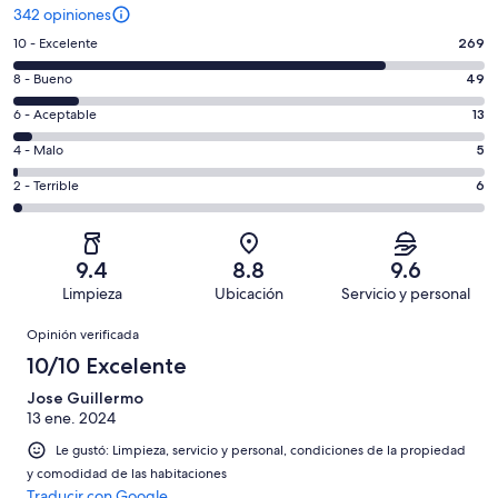
342 opiniones
Puntuación
10 - Excelente
269
de
Puntuación
8 - Bueno
49
10,
de
es
Puntuación
6 - Aceptable
13
8,
decir,
de
es
Puntuación
4 - Malo
5
Excelente.
6,
decir,
de
Basada
es
Puntuación
2 - Terrible
6
Bueno.
4,
en
decir,
de
Basada
es
269
Aceptable.
2,
en
decir,
de
Basada
es
49
Malo.
9.4
8.8
9.6
342
en
decir,
de
Basada
Limpieza
Ubicación
Servicio y personal
opiniones
13
Terrible.
342
en
Opiniones
de
Basada
opiniones
Opinión verificada
5
342
en
de
10/10 Excelente
opiniones
6
342
de
Jose Guillermo
opiniones
13 ene. 2024
342
opiniones
Le gustó: Limpieza, servicio y personal, condiciones de la propiedad
y comodidad de las habitaciones
Traducir con Google