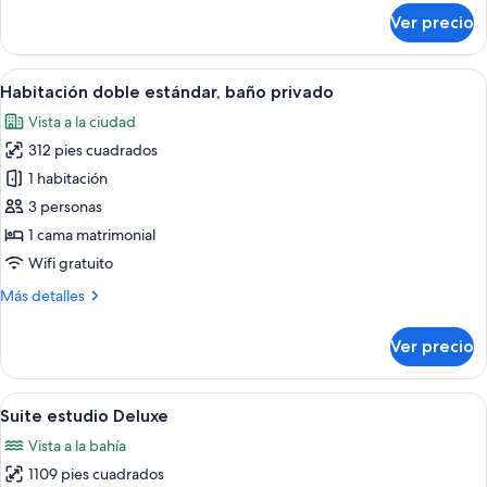
fumadores,
sobre
Ver precio
baño
Suite
estudio
privado
Premium,
Abrir
Habitación doble estándar, baño privad
9
para
Habitación doble estándar, baño privado
todas
no
Vista a la ciudad
fumadores,
las
baño
312 pies cuadrados
fotos
privado
de
1 habitación
Habitación
3 personas
doble
1 cama matrimonial
estándar,
Wifi gratuito
baño
Más
Más detalles
privado
detalles
sobre
Ver precio
Habitación
doble
estándar,
Abrir
Suite estudio Deluxe | Cocina privada 
6
baño
Suite estudio Deluxe
todas
privado
Vista a la bahía
las
1109 pies cuadrados
fotos