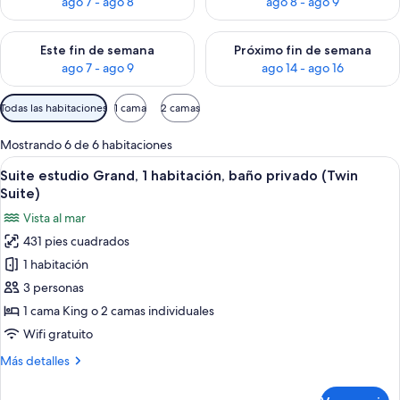
ago 7 - ago 8
ago 8 - ago 9
Consulta la disponibilidad para este fin de semana ago 7 - ag
Consulta la disponibilidad par
Este fin de semana
Próximo fin de semana
ago 7 - ago 9
ago 14 - ago 16
Filtros
Todas las habitaciones
1 cama
2 camas
disponibles
para
Mostrando 6 de 6 habitaciones
las
Abrir
Suite estudio Grand, 1 habitación, baño
8
Suite estudio Grand, 1 habitación, baño privado (Twin
habitaciones
todas
Suite)
las
Vista al mar
fotos
431 pies cuadrados
de
1 habitación
Suite
estudio
3 personas
Grand,
1 cama King o 2 camas individuales
1
Wifi gratuito
habitación,
Más
Más detalles
baño
detalles
privado
sobre