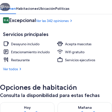
erior
Siguiente
72+
Resumen
Habitaciones
Ubicación
Políticas
Opiniones
Excepcional
9.4
Ver las 342 opiniones
9.4 de 10,
Servicios principales
Desayuno incluido
Acepta mascotas
Estacionamiento incluido
Wifi gratuito
Restaurante
Servicios ejecutivos
Habitación doble estándar, baño privad
Ver todos
Opciones de habitación
Consulta la disponibilidad para estas fechas
Consulta la disponibilidad para hoy ago 7 - ago 8
Consulta la disponibilidad pa
Hoy
Mañana