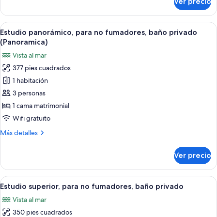
Ver precio
Suite
(Twin
estudio
Suite)
Grand,
Abrir
Estudio panorámico, para no fumadores
11
1
Estudio panorámico, para no fumadores, baño privado
todas
habitación,
(Panoramica)
baño
las
Vista al mar
privado
fotos
(Twin
377 pies cuadrados
de
Suite)
1 habitación
Estudio
panorámico,
3 personas
para
1 cama matrimonial
no
Wifi gratuito
fumadores,
Más
Más detalles
baño
detalles
privado
sobre
Ver precio
Estudio
(Panoramica)
panorámico,
para
Abrir
Estudio superior, para no fumadores, b
6
no
Estudio superior, para no fumadores, baño privado
todas
fumadores,
Vista al mar
baño
las
privado
350 pies cuadrados
fotos