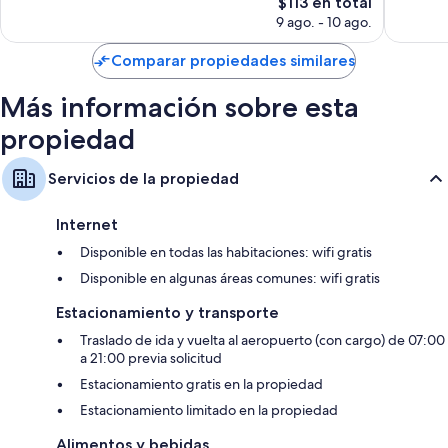
El
$113 en total
91
opiniones
precio
opinion
9 ago. - 10 ago.
actual
es
Comparar propiedades similares
de
$113
Más información sobre esta
propiedad
Servicios de la propiedad
Internet
Disponible en todas las habitaciones: wifi gratis
Disponible en algunas áreas comunes: wifi gratis
Estacionamiento y transporte
Traslado de ida y vuelta al aeropuerto (con cargo) de 07:00
a 21:00 previa solicitud
Estacionamiento gratis en la propiedad
Estacionamiento limitado en la propiedad
Alimentos y bebidas