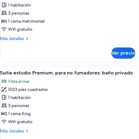
(Panoramica)
de
1 habitación
Estudio
3 personas
superior,
1 cama matrimonial
para
Wifi gratuito
no
Más
Más detalles
fumadores,
detalles
baño
sobre
Ver precio
privado
Estudio
superior,
para
Abrir
Suite estudio Premium, para no fumado
12
no
Suite estudio Premium, para no fumadores, baño privado
todas
fumadores,
Vista al mar
baño
las
privado
1023 pies cuadrados
fotos
de
1 habitación
Suite
3 personas
estudio
1 cama King
Premium,
Wifi gratuito
para
Más
Más detalles
no
detalles