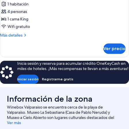
de
1 habitación
Suite
4 personas
estudio
1 cama King
Deluxe
Wifi gratuito
Más
Más detalles
detalles
sobre
Ver precio
Suite
estudio
Deluxe
Inicia sesión y reserva para acumular crédito OneKeyCash en
miles de hoteles. ¡Más recompensas te llevan a más aventuras!
Iniciar sesión
Registrarme gratis
Información de la zona
Winebox Valparaiso se encuentra cerca de la playa de
Valparaíso. Museo La Sebastiana (Casa de Pablo Neruda) y
Museo a Cielo Abierto son lugares culturales destacados del
área. ¿Quieres asistir a un evento o partido mientras estás en la
Ver más
ciudad? Consulta el calendario de Estadio Playa Ancha o Club