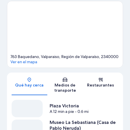
Deportivo de Valparaíso. En los alrededores encontrarás muchas
oportunidades para hacer kayaks, paseos en velero y tours en
bote, y así saciar tu sed de aventuras en el agua.
Visita nuestra
guía de Valparaíso
763 Baquedano, Valparaiso, Región de Valparaíso, 2340000
Ver en el mapa
Sección del mapa
Qué hay cerca
Medios de
Restaurantes
transporte
Plaza Victoria
A 12 min a pie
- 0.6 mi
Museo La Sebastiana (Casa de
Pablo Neruda)