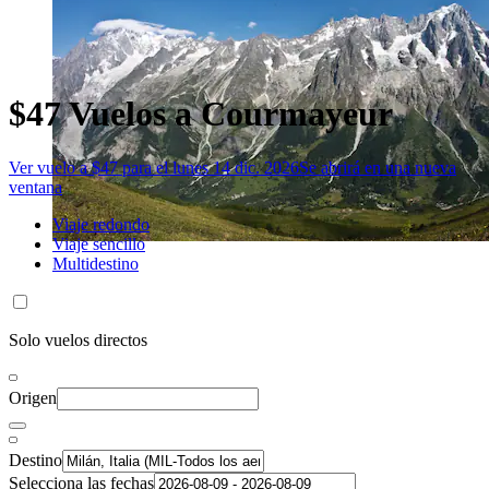
$47 Vuelos a Courmayeur
Ver vuelo a $47 para el lunes 14 dic. 2026
Se abrirá en una nueva
ventana
Viaje redondo
Viaje sencillo
Multidestino
Solo vuelos directos
Origen
Destino
Selecciona las fechas