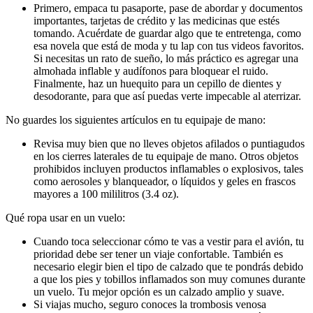
Primero, empaca tu pasaporte, pase de abordar y documentos
importantes, tarjetas de crédito y las medicinas que estés
tomando. Acuérdate de guardar algo que te entretenga, como
esa novela que está de moda y tu lap con tus videos favoritos.
Si necesitas un rato de sueño, lo más práctico es agregar una
almohada inflable y audífonos para bloquear el ruido.
Finalmente, haz un huequito para un cepillo de dientes y
desodorante, para que así puedas verte impecable al aterrizar.
No guardes los siguientes artículos en tu equipaje de mano:
Revisa muy bien que no lleves objetos afilados o puntiagudos
en los cierres laterales de tu equipaje de mano. Otros objetos
prohibidos incluyen productos inflamables o explosivos, tales
como aerosoles y blanqueador, o líquidos y geles en frascos
mayores a 100 mililitros (3.4 oz).
Qué ropa usar en un vuelo:
Cuando toca seleccionar cómo te vas a vestir para el avión, tu
prioridad debe ser tener un viaje confortable. También es
necesario elegir bien el tipo de calzado que te pondrás debido
a que los pies y tobillos inflamados son muy comunes durante
un vuelo. Tu mejor opción es un calzado amplio y suave.
Si viajas mucho, seguro conoces la trombosis venosa