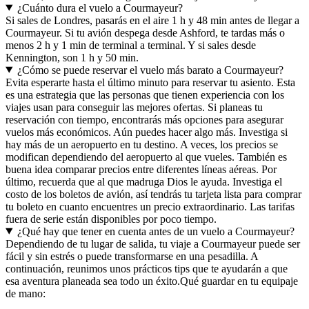
¿Cuánto dura el vuelo a Courmayeur?
Si sales de Londres, pasarás en el aire 1 h y 48 min antes de llegar a
Courmayeur. Si tu avión despega desde Ashford, te tardas más o
menos 2 h y 1 min de terminal a terminal. Y si sales desde
Kennington, son 1 h y 50 min.
¿Cómo se puede reservar el vuelo más barato a Courmayeur?
Evita esperarte hasta el último minuto para reservar tu asiento. Esta
es una estrategia que las personas que tienen experiencia con los
viajes usan para conseguir las mejores ofertas. Si planeas tu
reservación con tiempo, encontrarás más opciones para asegurar
vuelos más económicos. Aún puedes hacer algo más. Investiga si
hay más de un aeropuerto en tu destino. A veces, los precios se
modifican dependiendo del aeropuerto al que vueles. También es
buena idea comparar precios entre diferentes líneas aéreas. Por
último, recuerda que al que madruga Dios le ayuda. Investiga el
costo de los boletos de avión, así tendrás tu tarjeta lista para comprar
tu boleto en cuanto encuentres un precio extraordinario. Las tarifas
fuera de serie están disponibles por poco tiempo.
¿Qué hay que tener en cuenta antes de un vuelo a Courmayeur?
Dependiendo de tu lugar de salida, tu viaje a Courmayeur puede ser
fácil y sin estrés o puede transformarse en una pesadilla. A
continuación, reunimos unos prácticos tips que te ayudarán a que
esa aventura planeada sea todo un éxito.
Qué guardar en tu equipaje
de mano: