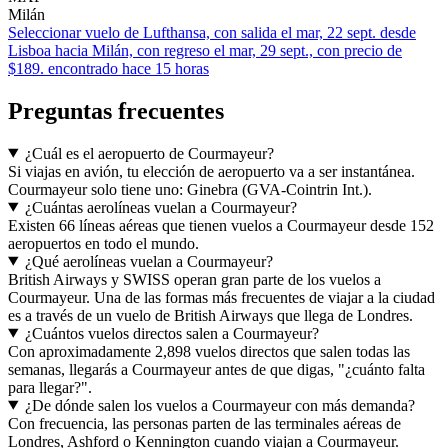
Milán
Seleccionar vuelo de Lufthansa, con salida el mar, 22 sept. desde
Lisboa hacia Milán, con regreso el mar, 29 sept., con precio de
$189. encontrado hace 15 horas
Preguntas frecuentes
¿Cuál es el aeropuerto de Courmayeur?
Si viajas en avión, tu elección de aeropuerto va a ser instantánea.
Courmayeur solo tiene uno: Ginebra (GVA-Cointrin Int.).
¿Cuántas aerolíneas vuelan a Courmayeur?
Existen 66 líneas aéreas que tienen vuelos a Courmayeur desde 152
aeropuertos en todo el mundo.
¿Qué aerolíneas vuelan a Courmayeur?
British Airways y SWISS operan gran parte de los vuelos a
Courmayeur. Una de las formas más frecuentes de viajar a la ciudad
es a través de un vuelo de British Airways que llega de Londres.
¿Cuántos vuelos directos salen a Courmayeur?
Con aproximadamente 2,898 vuelos directos que salen todas las
semanas, llegarás a Courmayeur antes de que digas, "¿cuánto falta
para llegar?".
¿De dónde salen los vuelos a Courmayeur con más demanda?
Con frecuencia, las personas parten de las terminales aéreas de
Londres, Ashford o Kennington cuando viajan a Courmayeur.