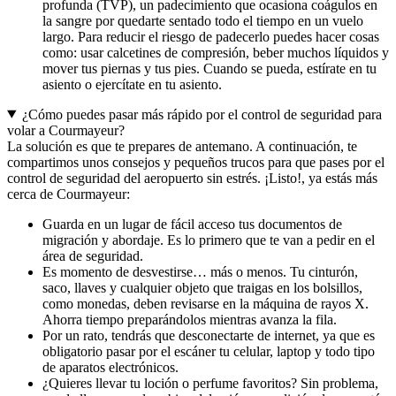
profunda (TVP), un padecimiento que ocasiona coágulos en
la sangre por quedarte sentado todo el tiempo en un vuelo
largo. Para reducir el riesgo de padecerlo puedes hacer cosas
como: usar calcetines de compresión, beber muchos líquidos y
mover tus piernas y tus pies. Cuando se pueda, estírate en tu
asiento o ejercítate en tu asiento.
¿Cómo puedes pasar más rápido por el control de seguridad para
volar a Courmayeur?
La solución es que te prepares de antemano. A continuación, te
compartimos unos consejos y pequeños trucos para que pases por el
control de seguridad del aeropuerto sin estrés. ¡Listo!, ya estás más
cerca de Courmayeur:
Guarda en un lugar de fácil acceso tus documentos de
migración y abordaje. Es lo primero que te van a pedir en el
área de seguridad.
Es momento de desvestirse… más o menos. Tu cinturón,
saco, llaves y cualquier objeto que traigas en los bolsillos,
como monedas, deben revisarse en la máquina de rayos X.
Ahorra tiempo preparándolos mientras avanza la fila.
Por un rato, tendrás que desconectarte de internet, ya que es
obligatorio pasar por el escáner tu celular, laptop y todo tipo
de aparatos electrónicos.
¿Quieres llevar tu loción o perfume favoritos? Sin problema,