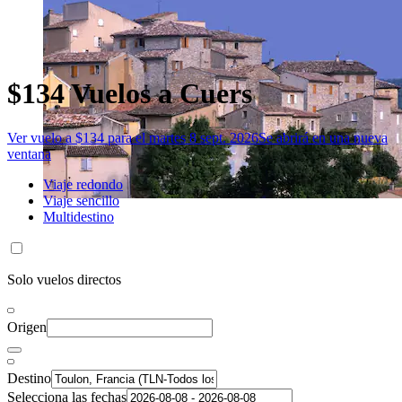
$134 Vuelos a Cuers
Ver vuelo a $134 para el martes 8 sept. 2026
Se abrirá en una nueva
ventana
Viaje redondo
Viaje sencillo
Multidestino
Solo vuelos directos
Origen
Destino
Selecciona las fechas