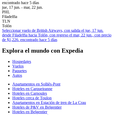
encontrado hace 5 días
jue, 17 jun. - mar, 22 jun.
PHL
Filadelfia
TLN
Tolón
Seleccionar vuelo de British Airways, con salida el jue, 17 jun.
desde Filadelfia hacia Tolón, con regreso el mar, 22 jun., con precio
de $1,226. encontrado hace 5 días
Explora el mundo con Expedia
Hospedajes
Vuelos
Paquetes
Autos
Apartamentos en Solliès-Pont
Hoteles en Carqueiranne
Hoteles en Carnoules
Hoteles cerca de Toulon
Apartamentos en Estación de tren de La Crau
Hoteles de P&V en Belgentier
Hoteles en Belgentier