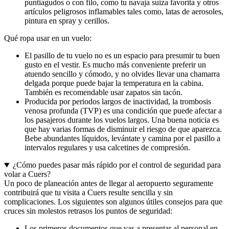
puntiagudos o con filo, como tu navaja suiza favorita y otros
artículos peligrosos inflamables tales como, latas de aerosoles,
pintura en spray y cerillos.
Qué ropa usar en un vuelo:
El pasillo de tu vuelo no es un espacio para presumir tu buen
gusto en el vestir. Es mucho más conveniente preferir un
atuendo sencillo y cómodo, y no olvides llevar una chamarra
delgada porque puede bajar la temperatura en la cabina.
También es recomendable usar zapatos sin tacón.
Producida por periodos largos de inactividad, la trombosis
venosa profunda (TVP) es una condición que puede afectar a
los pasajeros durante los vuelos largos. Una buena noticia es
que hay varias formas de disminuir el riesgo de que aparezca.
Bebe abundantes líquidos, levántate y camina por el pasillo a
intervalos regulares y usa calcetines de compresión.
¿Cómo puedes pasar más rápido por el control de seguridad para
volar a Cuers?
Un poco de planeación antes de llegar al aeropuerto seguramente
contribuirá que tu visita a Cuers resulte sencilla y sin
complicaciones. Los siguientes son algunos útiles consejos para que
cruces sin molestos retrasos los puntos de seguridad:
Los primeros documentos que vas a presentar al personal en