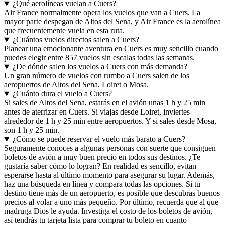
¿Qué aerolíneas vuelan a Cuers?
Air France normalmente opera los vuelos que van a Cuers. La
mayor parte despegan de Altos del Sena, y Air France es la aerolínea
que frecuentemente vuela en esta ruta.
¿Cuántos vuelos directos salen a Cuers?
Planear una emocionante aventura en Cuers es muy sencillo cuando
puedes elegir entre 857 vuelos sin escalas todas las semanas.
¿De dónde salen los vuelos a Cuers con más demanda?
Un gran número de vuelos con rumbo a Cuers salen de los
aeropuertos de Altos del Sena, Loiret o Mosa.
¿Cuánto dura el vuelo a Cuers?
Si sales de Altos del Sena, estarás en el avión unas 1 h y 25 min
antes de aterrizar en Cuers. Si viajas desde Loiret, inviertes
alrededor de 1 h y 25 min entre aeropuertos. Y si sales desde Mosa,
son 1 h y 25 min.
¿Cómo se puede reservar el vuelo más barato a Cuers?
Seguramente conoces a algunas personas con suerte que consiguen
boletos de avión a muy buen precio en todos sus destinos. ¿Te
gustaría saber cómo lo logran? En realidad es sencillo, evitan
esperarse hasta al último momento para asegurar su lugar. Además,
haz una búsqueda en línea y compara todas las opciones. Si tu
destino tiene más de un aeropuerto, es posible que descubras buenos
precios al volar a uno más pequeño. Por último, recuerda que al que
madruga Dios le ayuda. Investiga el costo de los boletos de avión,
así tendrás tu tarjeta lista para comprar tu boleto en cuanto