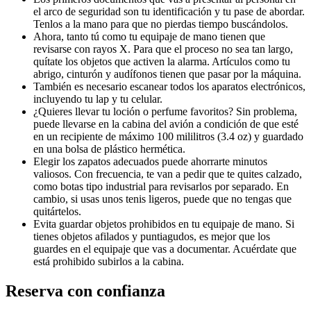
el arco de seguridad son tu identificación y tu pase de abordar.
Tenlos a la mano para que no pierdas tiempo buscándolos.
Ahora, tanto tú como tu equipaje de mano tienen que
revisarse con rayos X. Para que el proceso no sea tan largo,
quítate los objetos que activen la alarma. Artículos como tu
abrigo, cinturón y audífonos tienen que pasar por la máquina.
También es necesario escanear todos los aparatos electrónicos,
incluyendo tu lap y tu celular.
¿Quieres llevar tu loción o perfume favoritos? Sin problema,
puede llevarse en la cabina del avión a condición de que esté
en un recipiente de máximo 100 mililitros (3.4 oz) y guardado
en una bolsa de plástico hermética.
Elegir los zapatos adecuados puede ahorrarte minutos
valiosos. Con frecuencia, te van a pedir que te quites calzado,
como botas tipo industrial para revisarlos por separado. En
cambio, si usas unos tenis ligeros, puede que no tengas que
quitártelos.
Evita guardar objetos prohibidos en tu equipaje de mano. Si
tienes objetos afilados y puntiagudos, es mejor que los
guardes en el equipaje que vas a documentar. Acuérdate que
está prohibido subirlos a la cabina.
Reserva con confianza