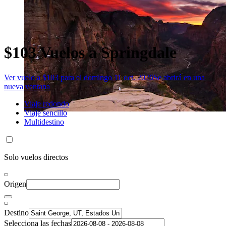
$103 Vuelos a Springdale
Ver vuelo a $103 para el domingo 11 oct. 2026
Se abrirá en una
nueva ventana
Viaje redondo
Viaje sencillo
Multidestino
Solo vuelos directos
Origen
Destino
Selecciona las fechas