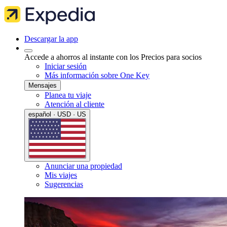
Descargar la app
Accede a ahorros al instante con los Precios para socios
Iniciar sesión
Más información sobre One Key
Mensajes
Planea tu viaje
Atención al cliente
español · USD · US
Anunciar una propiedad
Mis viajes
Sugerencias