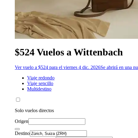
$524 Vuelos a Wittenbach
Ver vuelo a $524 para el viernes 4 dic. 2026
Se abrirá en una n
Viaje redondo
Viaje sencillo
Multidestino
Solo vuelos directos
Origen
Destino