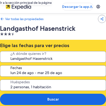
Ir a la sección principal de la página
Descargar la app
Ver todas las propiedades
Landgasthof Hasenstrick
Propiedad
de
3.5
Elige las fechas para ver precios
estrellas
¿A dónde quieres ir?
Fechas
Huéspedes
Buscar