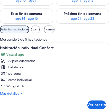
ago 10 - ago 11
ago 11 - ago 12
Consulta la disponibilidad para este fin de semana ago 14 - ag
Consulta la disponibilidad pa
Este fin de semana
Próximo fin de semana
ago 14 - ago 16
ago 21 - ago 23
Filtros
Todas las habitaciones
1 cama
2 camas
disponibles
para
Mostrando 5 de 5 habitaciones
las
Abrir
Un dormitorio con cama, una silla, tele
2
Habitación individual Confort
habitaciones
todas
Vista al lago
las
129 pies cuadrados
fotos
de
1 habitación
Habitación
1 persona
individual
1 cama individual
Confort
Wifi gratuito
Más
Más detalles
detalles
sobre
Ver precio
Habitación