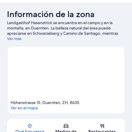
Información de la zona
Landgasthof Hasenstrick se encuentra en el campo y en la
montaña, en Duernten. La belleza natural del área puede
apreciarse en Schwarzeberg y Camino de Santiago, mientras
que KMM Kulturzentrum y Museo Municipal de Rapperswil-
Ver más
Jona son lugares culturales destacados. ¿Viajas con niños? No te
pierdas Jardín botánico de Gruningen y Museo de Dinosaurios
Aathal. Encontrarás muchas opciones para disfrutar del aire libre
con actividades como paseos a caballo.
Visita nuestra guía de
Hasenstrick
Höhenstrasse 15, Duernten, ZH, 8635
Ver en el mapa
Sección del mapa
Qué hay cerca
Medios de
Restaurantes