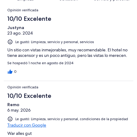
opiniones
23
Terrible.
250
en
Opiniones
de
Basada
opiniones
Opinión verificada
9
250
en
de
10/10 Excelente
opiniones
0
250
de
Justyna
opiniones
23 ago. 2024
250
opiniones
Le gustó: Limpieza, servicio y personal, servicios
Un sitio con vistas inmejorables, muy recomendable. El hotel no
tiene ascensor y es un poco antiguo, pero las vistas lo merecen.
Se hospedó 1 noche en agosto de 2024
0
Opinión verificada
10/10 Excelente
Remo
6 may. 2026
Le gustó: Limpieza, servicio y personal, condiciones de la propiedad
Traducir con Google
War alles gut