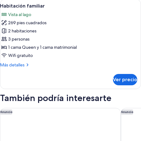
Abrir
Un dormitorio con una cama de madera
3
Habitación familiar
todas
Vista al lago
las
269 pies cuadrados
fotos
de
2 habitaciones
Habitación
3 personas
familiar
1 cama Queen y 1 cama matrimonial
Wifi gratuito
Más
Más detalles
detalles
sobre
Ver precio
Habitación
familiar
También podría interesarte
Lifestyle Hotel Sedartis Lake Zurich
Sorell H
Anuncio
Anuncio