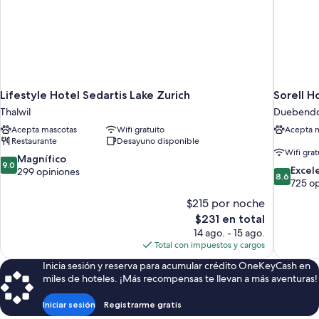
Lifestyle Hotel Sedartis Lake Zurich
Sorell H
Thalwil
Duebendo
Acepta mascotas
Wifi gratuito
Acepta 
Restaurante
Desayuno disponible
Wifi grat
9.0
Magnífico
9.0
8.6
Excel
de
299 opiniones
8.6
de
725 o
10,
10,
Magnífico,
$215 por noche
Excelente
299
El
$231 en total
725
opiniones
precio
14 ago. - 15 ago.
opiniones
actual
Total con impuestos y cargos
es
Inicia sesión y reserva para acumular crédito OneKeyCash en
de
miles de hoteles. ¡Más recompensas te llevan a más aventuras!
$231
Iniciar sesión
Registrarme gratis