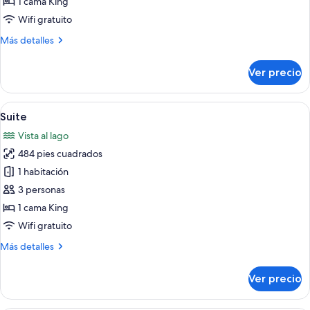
1 cama King
(Seesicht)
Wifi gratuito
Más
Más detalles
detalles
sobre
Ver precio
Habitación
doble
(Seesicht)
Abrir
Un dormitorio con techo de madera, un
4
Suite
todas
Vista al lago
las
484 pies cuadrados
fotos
de
1 habitación
Suite
3 personas
1 cama King
Wifi gratuito
Más
Más detalles
detalles
sobre
Ver precio
Suite