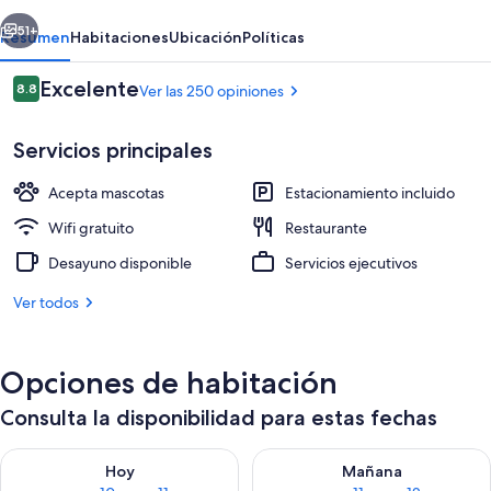
erior
Siguiente
51+
Resumen
Habitaciones
Ubicación
Políticas
Opiniones
Excelente
8.8
Ver las 250 opiniones
8.8 de 10,
Servicios principales
Acepta mascotas
Estacionamiento incluido
Wifi gratuito
Restaurante
Desayuno disponible
Servicios ejecutivos
Se sirven comidas y cenas
Ver todos
Opciones de habitación
Consulta la disponibilidad para estas fechas
Consulta la disponibilidad para hoy ago 10 - ago 11
Consulta la disponibilidad par
Hoy
Mañana