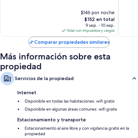
10,
10,
Bueno,
Magnífi
$146 por noche
65
59
El
$152 en total
opiniones
opinion
precio
9 sep. - 10 sep.
actual
Total con impuestos y cargos
es
de
Comparar propiedades similares
$152
Más información sobre esta
propiedad
Servicios de la propiedad
Internet
Disponible en todas las habitaciones: wifi gratis
Disponible en algunas áreas comunes: wifi gratis
Estacionamiento y transporte
Estacionamiento al aire libre y con vigilancia gratis en la
propiedad