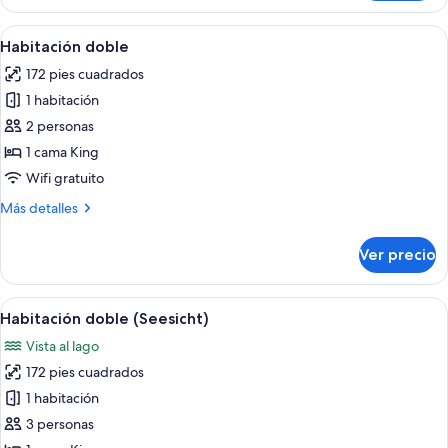
individual
Confort
Abrir
Una habitación de hotel con una cama, u
4
Habitación doble
todas
172 pies cuadrados
las
1 habitación
fotos
de
2 personas
Habitación
1 cama King
doble
Wifi gratuito
Más
Más detalles
detalles
sobre
Ver precio
Habitación
doble
Abrir
Habitación de hotel con una cama de 
5
Habitación doble (Seesicht)
todas
Vista al lago
las
172 pies cuadrados
fotos
de
1 habitación
Habitación
3 personas
doble