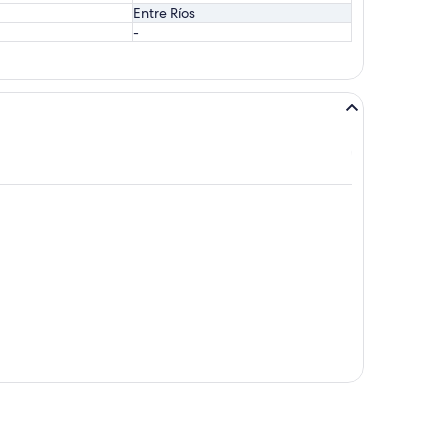
Entre Ríos
-
ande
oncordia