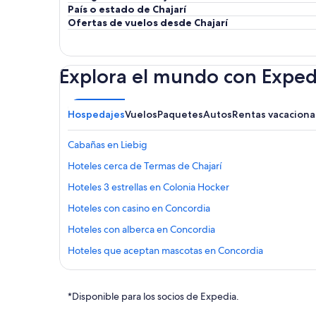
País o estado de Chajarí
Ofertas de vuelos desde Chajarí
Explora el mundo con Exped
Hospedajes
Vuelos
Paquetes
Autos
Rentas vacaciona
Cabañas en Liebig
Hoteles cerca de Termas de Chajarí
Hoteles 3 estrellas en Colonia Hocker
Hoteles con casino en Concordia
Hoteles con alberca en Concordia
Hoteles que aceptan mascotas en Concordia
Hoteles cerca de Termas del Ayuí
Hoteles con gimnasio en La Paz
*Disponible para los socios de Expedia.
Hoteles cerca de Castillo de San Carlos