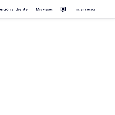
nción al cliente
Mis viajes
Iniciar sesión