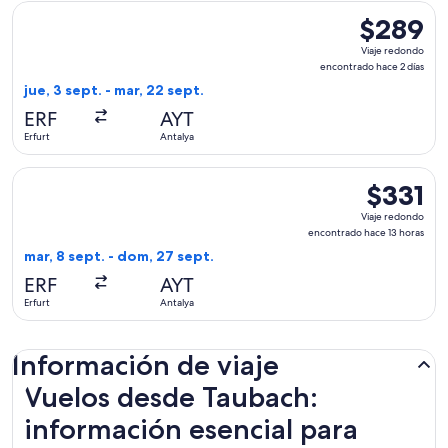
Seleccionar vuelo de Freebird Airlines, con salida el jue, 3 
$289
$289
Viaje
Viaje redondo
redondo,
encontrado hace 2 días
encontrado
jue, 3 sept. - mar, 22 sept.
hace
ERF
AYT
2
Erfurt
Antalya
días
Seleccionar vuelo de Involatus, con salida el mar, 8 sept. de
$331
$331
Viaje
Viaje redondo
redondo,
encontrado hace 13 horas
encontrad
mar, 8 sept. - dom, 27 sept.
hace
ERF
AYT
13
Erfurt
Antalya
horas
Información de viaje
Vuelos desde Taubach:
información esencial para