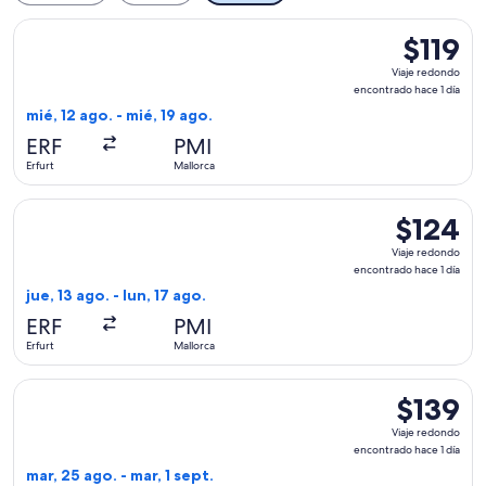
Seleccionar vuelo de Eurowings, con salida el mié, 12 ago. de
$119
$119
Viaje
Viaje redondo
redondo,
encontrado hace 1 día
encontrad
mié, 12 ago. - mié, 19 ago.
hace
ERF
PMI
1
Erfurt
Mallorca
día
Seleccionar vuelo de Eurowings, con salida el jue, 13 ago. de
$124
$124
Viaje
Viaje redondo
redondo,
encontrado hace 1 día
encontrado
jue, 13 ago. - lun, 17 ago.
hace
ERF
PMI
1
Erfurt
Mallorca
día
Seleccionar vuelo de Eurowings, con salida el mar, 25 ago. de
$139
$139
Viaje
Viaje redondo
redondo,
encontrado hace 1 día
encontrad
mar, 25 ago. - mar, 1 sept.