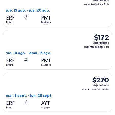
Viaje redondo
redondo,
encontrado hace 1 día
encontrad
jue, 13 ago. - jue, 20 ago.
hace
ERF
PMI
1
Erfurt
Mallorca
día
Seleccionar vuelo de Eurowings, con salida el vie, 14 ago. d
$172
$172
Viaje
Viaje redondo
redondo,
encontrado hace 1 día
encontrad
vie, 14 ago. - dom, 16 ago.
hace
ERF
PMI
1
Erfurt
Mallorca
día
Seleccionar vuelo de SunExpress, con salida el mar, 8 sept. 
$270
$270
Viaje
Viaje redondo
redondo,
encontrado hace 2 días
encontrado
mar, 8 sept. - lun, 28 sept.
hace
ERF
AYT
2
Erfurt
Antalya
días