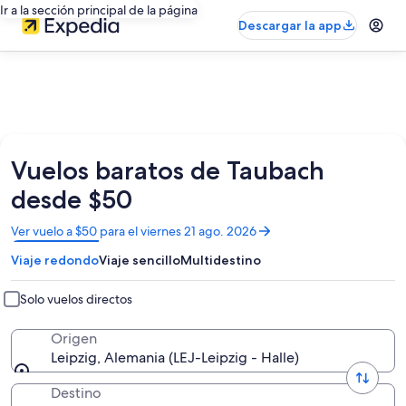
Ir a la sección principal de la página
Descargar la app
Vuelos baratos de Taubach
desde $50
Se
Ver vuelo a $50 para el viernes 21 ago. 2026
abrirá
Viaje redondo
Viaje sencillo
Multidestino
en
una
nueva
Solo vuelos directos
ventana
Origen
Leipzig, Alemania (LEJ-Leipzig - Halle)
Destino