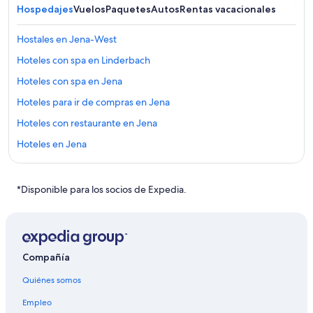
Hospedajes
Vuelos
Paquetes
Autos
Rentas vacacionales
Hostales en Jena-West
Hoteles con spa en Linderbach
Hoteles con spa en Jena
Hoteles para ir de compras en Jena
Hoteles con restaurante en Jena
Hoteles en Jena
Hoteles de golf en Blankenhain
Hoteles en Blankenhain
*Disponible para los socios de Expedia.
Hoteles en Closewitz
Hoteles en Bad Sulza
Hoteles en Ulla
Compañía
Casas de huéspedes en Teutleben
Quiénes somos
Hoteles en Hohenfelden
Empleo
Apartamentos en Witzleben