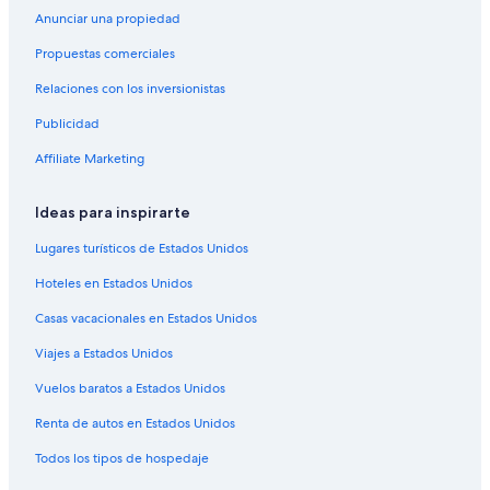
Anunciar una propiedad
Leonardo Hotels en Kranichfeld
Propuestas comerciales
Hoteles en Kranichfeld
Relaciones con los inversionistas
Hoteles en Teichel
Publicidad
Casas de huéspedes en Magdala
Affiliate Marketing
Hoteles en Magdala
Hoteles en Bad Berka
Ideas para inspirarte
Hoteles 3 estrellas en Gebstedt
Lugares turísticos de Estados Unidos
Hoteles en Wickerstedt
Hoteles en Estados Unidos
Hoteles en Elleben
Casas vacacionales en Estados Unidos
Hoteles en Jena-Zentrum
Viajes a Estados Unidos
Hoteles en Melchendorf
Vuelos baratos a Estados Unidos
Hoteles cerca de Parque Acuático Avenida
Apart-Hoteles en Kahla
Renta de autos en Estados Unidos
Hoteles en Kahla
Todos los tipos de hospedaje