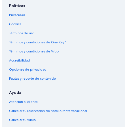
Hoteles en Büßleben
Políticas
Hoteles en Drackendorf
Privacidad
Apartamentos en Jena
Cookies
Hoteles en Neumark
Términos de uso
Hoteles en Ammerbach
Hoteles de Independent en Partschefeld
Términos y condiciones de One Key™
Hoteles cerca de Estación de tren de Jena Saale
Términos y condiciones de Vrbo
Hoteles en Rohda
Accesibilidad
Hoteles en Linda
Opciones de privacidad
Hoteles en Bucha
Pautas y reporte de contenido
Centros vacacionales en Weimar
Ayuda
Hostales en Weimar
Hoteles con spa en Weimar
Atención al cliente
Hoteles de negocios en Weimar
Cancelar tu reservación de hotel o renta vacacional
Hoteles históricos en Weimar
Cancelar tu vuelo