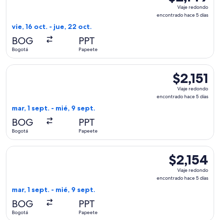
Viaje
Viaje redondo
redondo,
encontrado hace 5 días
encontrado
vie, 16 oct. - jue, 22 oct.
hace
BOG
PPT
5
Bogotá
Papeete
días
Seleccionar vuelo de United, con salida el mar, 1 sept. desd
$2,151
$2,151
Viaje
Viaje redondo
redondo,
encontrado hace 5 días
encontrado
mar, 1 sept. - mié, 9 sept.
hace
BOG
PPT
5
Bogotá
Papeete
días
Seleccionar vuelo de United, con salida el mar, 1 sept. desd
$2,154
$2,154
Viaje
Viaje redondo
redondo,
encontrado hace 5 días
encontrado
mar, 1 sept. - mié, 9 sept.
hace
BOG
PPT
5
Bogotá
Papeete
días