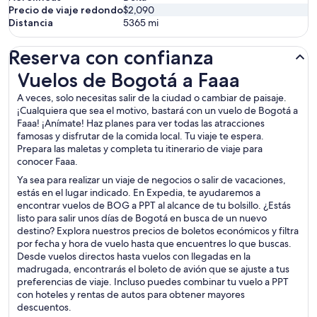
Precio de viaje redondo
$2,090
Distancia
5365
mi
Reserva con confianza
Vuelos de Bogotá a Faaa
Vuelos de Bogotá a Faaa
A veces, solo necesitas salir de la ciudad o cambiar de paisaje.
¡Cualquiera que sea el motivo, bastará con un vuelo de Bogotá a
Faaa! ¡Anímate! Haz planes para ver todas las atracciones
famosas y disfrutar de la comida local. Tu viaje te espera.
Prepara las maletas y completa tu itinerario de viaje para
conocer Faaa.
Ya sea para realizar un viaje de negocios o salir de vacaciones,
estás en el lugar indicado. En Expedia, te ayudaremos a
encontrar vuelos de BOG a PPT al alcance de tu bolsillo. ¿Estás
listo para salir unos días de Bogotá en busca de un nuevo
destino? Explora nuestros precios de boletos económicos y filtra
por fecha y hora de vuelo hasta que encuentres lo que buscas.
Desde vuelos directos hasta vuelos con llegadas en la
madrugada, encontrarás el boleto de avión que se ajuste a tus
preferencias de viaje. Incluso puedes combinar tu vuelo a PPT
con hoteles y rentas de autos para obtener mayores
descuentos.