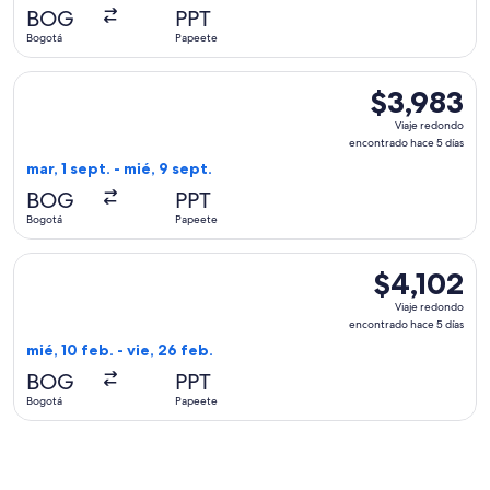
hace
BOG
PPT
5
Bogotá
Papeete
días
Seleccionar vuelo de Delta, con salida el mar, 1 sept. desde
$3,983
$3,983
Viaje
Viaje redondo
redondo,
encontrado hace 5 días
encontrado
mar, 1 sept. - mié, 9 sept.
hace
BOG
PPT
5
Bogotá
Papeete
días
Seleccionar vuelo de LATAM Airlines Group, con salida el mié
$4,102
$4,102
Viaje
Viaje redondo
redondo,
encontrado hace 5 días
encontrado
mié, 10 feb. - vie, 26 feb.
hace
BOG
PPT
5
Bogotá
Papeete
días