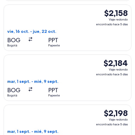
Seleccionar vuelo de United, con salida el vie, 16 oct. desde
$2,158
$2,158
Viaje
Viaje redondo
redondo,
encontrado hace 5 días
encontrado
vie, 16 oct. - jue, 22 oct.
hace
BOG
PPT
5
Bogotá
Papeete
días
Seleccionar vuelo de United, con salida el mar, 1 sept. desd
$2,184
$2,184
Viaje
Viaje redondo
redondo,
encontrado hace 5 días
encontrado
mar, 1 sept. - mié, 9 sept.
hace
BOG
PPT
5
Bogotá
Papeete
días
Seleccionar vuelo de United, con salida el mar, 1 sept. desd
$2,198
$2,198
Viaje
Viaje redondo
redondo,
encontrado hace 5 días
encontrado
mar, 1 sept. - mié, 9 sept.