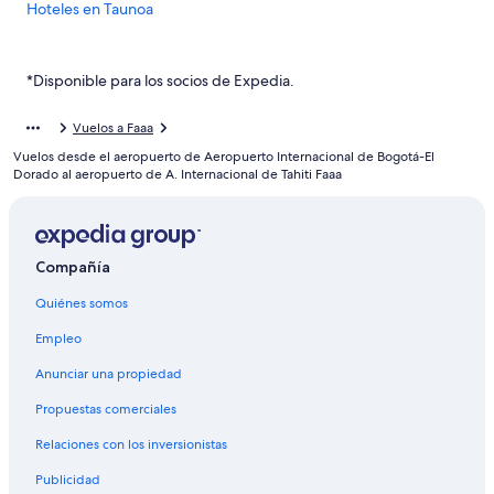
Hoteles en Taunoa
Hoteles en Pirae
Hoteles en Islas de Barlovento
*Disponible para los socios de Expedia.
Hoteles 4 estrellas en Papeete
Vuelos a Faaa
Hoteles 5 estrellas en Papeete
Vuelos desde el aeropuerto de Aeropuerto Internacional de Bogotá-El
Apart-Hoteles en Papeete
Dorado al aeropuerto de A. Internacional de Tahiti Faaa
Casas de huéspedes en Papeete
Casas rurales en Papeete
Compañía
Apartamentos en Papeete
Quiénes somos
Hostales en Papeete
Hilton Hotels en Papeete
Empleo
Hoteles con spa en Papeete
Anunciar una propiedad
Hoteles para ir de compras en Papeete
Propuestas comerciales
Hoteles de lujo en Papeete
Relaciones con los inversionistas
Hoteles en la playa en Papeete
Publicidad