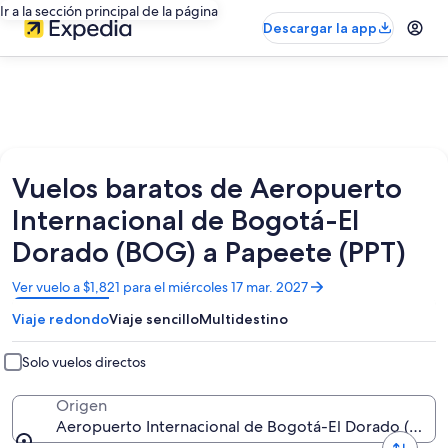
Ir a la sección principal de la página
Descargar la app
Vuelos baratos de Aeropuerto
Internacional de Bogotá-El
Dorado (BOG) a Papeete (PPT)
Se
Ver vuelo a $1,821 para el miércoles 17 mar. 2027
abrirá
Viaje redondo
Viaje sencillo
Multidestino
en
una
nueva
Solo vuelos directos
ventana
Origen
Aeropuerto Internacional de Bogotá-El Dorado (BOG