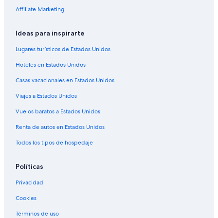
Hoteles románticos en Papeete
Affiliate Marketing
Hoteles baratos en Papeete
Ideas para inspirarte
Hoteles con cocina en Papeete
Hoteles con estacionamiento en Papeete
Lugares turísticos de Estados Unidos
Hoteles con alberca en Papeete
Hoteles en Estados Unidos
Hoteles con restaurante en Papeete
Casas vacacionales en Estados Unidos
Hoteles con hidromasaje en Papeete
Viajes a Estados Unidos
Hoteles con traslado del/al aeropuerto en Papeete
Vuelos baratos a Estados Unidos
Hoteles en Papeete
Renta de autos en Estados Unidos
Villas en Papeete
Todos los tipos de hospedaje
Políticas
Privacidad
Cookies
Términos de uso