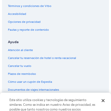
Términos y condiciones de Vrbo
Hoteles haciendas en Champagne
Hoteles con spa en Champagne
Accesibilidad
Hoteles de lujo en Champagne
Opciones de privacidad
Hoteles baratos en Champagne
Pautas y reporte de contenido
Hoteles con hidromasaje en Champagne
Ayuda
Hoteles cerca de viñedos en Champagne
Atención al cliente
Hoteles de senderismo en Champagne
Cancelar tu reservación de hotel o renta vacacional
Hoteles en Champagne
Residencias en Champagne
Cancelar tu vuelo
Casas de campo en Toulon la Montagne
Plazos de reembolso
Cómo usar un cupón de Expedia
Documentos de viajes internacionales
Este sitio utiliza cookies y tecnologías de seguimiento
© 2026 Expedia, Inc., una empresa de Expedia Group. Todos los
derechos reservados. Expedia y el logo de Expedia son marcas
similares. Como se indica en nuestro Aviso de privacidad, es
registradas o marcas comerciales de Expedia, Inc. CST# 2029030-50.
posible que tanto nosotros como nuestros socios