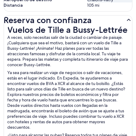
Distancia
105
mi
Reserva con confianza
Vuelos de Tille a Bussy-Lettrée
Vuelos de Tille a Bussy-Lettrée
A veces, solo necesitas salir de la ciudad o cambiar de paisaje.
¡Cualquiera que sea el motivo, bastará con un vuelo de Tille a
Bussy-Lettrée! ¡Anímate! Haz planes para ver todas las
atracciones famosas y disfrutar de la comida local. Tu viaje te
espera. Prepara las maletas y completa tu itinerario de viaje para
conocer Bussy-Lettrée.
Ya sea para realizar un viaje de negocios o salir de vacaciones,
estás en el lugar indicado. En Expedia, te ayudaremos a
encontrar vuelos de BVA a XCR al alcance de tu bolsillo. ¿Estás
listo para salir unos días de Tille en busca de un nuevo destino?
Explora nuestros precios de boletos económicos y filtra por
fecha y hora de vuelo hasta que encuentres lo que buscas.
Desde vuelos directos hasta vuelos con llegadas en la
madrugada, encontrarás el boleto de avión que se ajuste a tus
preferencias de viaje. Incluso puedes combinar tu vuelo a XCR
con hoteles y rentas de autos para obtener mayores
descuentos.
¿Listo para alcanzar las nubes? Reserva todos tus planes de viaje