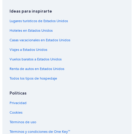
Hoteles en Saint-Amand-sur-Fion
Ideas para inspirarte
Hoteles en Étoges
Lugares turísticos de Estados Unidos
Castillos en Bergères-lès-Vertus
Hoteles en Estados Unidos
Hoteles familiares en Bergères-lès-Vertus
Casas vacacionales en Estados Unidos
Hoteles con aire acondicionado en Bergères-lès-Vertus
Viajes a Estados Unidos
Hoteles en Bergères-lès-Vertus
Vuelos baratos a Estados Unidos
Casas de campo en L'Épine
Renta de autos en Estados Unidos
Hoteles en Haussimont
Todos los tipos de hospedaje
Hoteles en Intercomunalidad de Châlons-en-Champagne
Hoteles en Fère-Champenoise
Políticas
Hoteles en Cramant
Privacidad
Hoteles en Matougues
Cookies
Hoteles en Somsois
Términos de uso
Castillos en Champagne
Términos y condiciones de One Key™
Centros vacacionales en Champagne