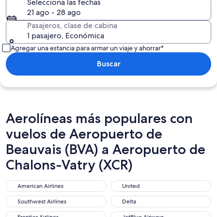
Selecciona las fechas
21 ago - 28 ago
Pasajeros, clase de cabina
1 pasajero, Económica
Agregar una estancia para armar un viaje y ahorrar*
Buscar
Aerolíneas más populares con
vuelos de Aeropuerto de
Beauvais (BVA) a Aeropuerto de
Chalons-Vatry (XCR)
American Airlines
United
American Airlines
United
Southwest Airlines
Delta
Southwest Airlines
Delta
Frontier Airlines
JetBlue Airways