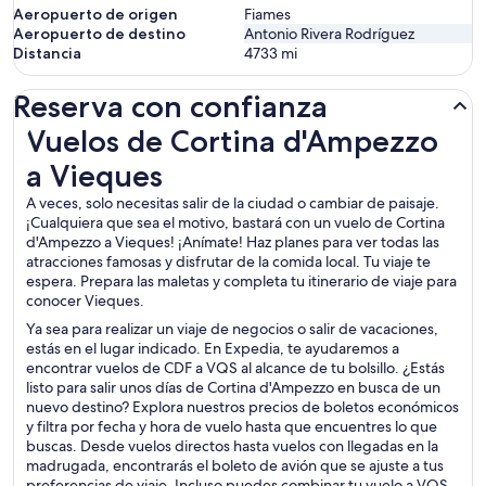
Aeropuerto de origen
Fiames
Aeropuerto de destino
Antonio Rivera Rodríguez
Distancia
4733
mi
Reserva con confianza
Vuelos de Cortina d'Ampezzo a Vieques
Vuelos de Cortina d'Ampezzo
a Vieques
A veces, solo necesitas salir de la ciudad o cambiar de paisaje.
¡Cualquiera que sea el motivo, bastará con un vuelo de Cortina
d'Ampezzo a Vieques! ¡Anímate! Haz planes para ver todas las
atracciones famosas y disfrutar de la comida local. Tu viaje te
espera. Prepara las maletas y completa tu itinerario de viaje para
conocer Vieques.
Ya sea para realizar un viaje de negocios o salir de vacaciones,
estás en el lugar indicado. En Expedia, te ayudaremos a
encontrar vuelos de CDF a VQS al alcance de tu bolsillo. ¿Estás
listo para salir unos días de Cortina d'Ampezzo en busca de un
nuevo destino? Explora nuestros precios de boletos económicos
y filtra por fecha y hora de vuelo hasta que encuentres lo que
buscas. Desde vuelos directos hasta vuelos con llegadas en la
madrugada, encontrarás el boleto de avión que se ajuste a tus
preferencias de viaje. Incluso puedes combinar tu vuelo a VQS