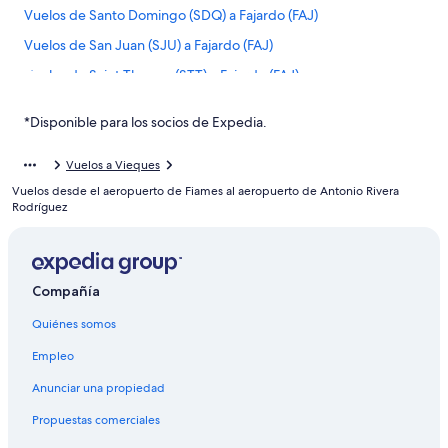
Vuelos de Santo Domingo (SDQ) a Fajardo (FAJ)
Vuelos de San Juan (SJU) a Fajardo (FAJ)
Vuelos de Saint Thomas (STT) a Fajardo (FAJ)
Vuelos de Tampa (TPA) a Fajardo (FAJ)
*Disponible para los socios de Expedia.
Vuelos de Vieques (VQS) a Fajardo (FAJ)
Vuelos de Málaga (AGP) a Culebra (CPX)
Vuelos a Vieques
Vuelos desde el aeropuerto de Fiames al aeropuerto de Antonio Rivera
Vuelos de Aguascalientes (AGU) a Culebra (CPX)
Rodríguez
Vuelos de Ashland (AHM) a Culebra (CPX)
Vuelos de Alicante (ALC) a Culebra (CPX)
Vuelos de Amarillo (AMA) a Culebra (CPX)
Compañía
Vuelos de Asunción (ASU) a Culebra (CPX)
Quiénes somos
Vuelos de Artigas (ATI) a Culebra (CPX)
Empleo
Vuelos de Atlanta (ATL) a Culebra (CPX)
Anunciar una propiedad
Vuelos de Appleton (ATW) a Culebra (CPX)
Propuestas comerciales
Vuelos de Aur (AUL) a Culebra (CPX)