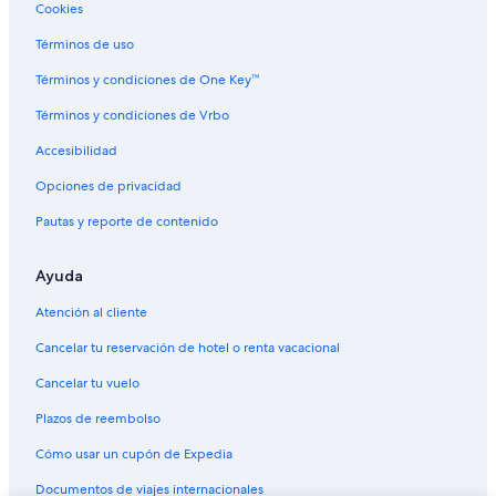
Cookies
Vuelos de Guadalajara (GDL) a Culebra (CPX)
Términos de uso
Vuelos de Isla Verde (GNI) a Culebra (CPX)
Términos y condiciones de One Key™
Vuelos de Graz (GRZ) a Culebra (CPX)
Términos y condiciones de Vrbo
Vuelos de Ciudad de Guatemala (GUA) a Culebra (CPX)
Accesibilidad
Vuelos de Humacao (HUC) a Culebra (CPX)
Vuelos de Houston (IAH) a Culebra (CPX)
Opciones de privacidad
Vuelos de Ibiza (IBZ) a Culebra (CPX)
Pautas y reporte de contenido
Vuelos de Juliaca (JUL) a Culebra (CPX)
Ayuda
Vuelos de Los Ángeles (LAX) a Culebra (CPX)
Atención al cliente
Vuelos de La Ceiba (LCE) a Culebra (CPX)
Cancelar tu reservación de hotel o renta vacacional
Vuelos de La Coruña (LCG) a Culebra (CPX)
Cancelar tu vuelo
Vuelos de Lima (LIM) a Culebra (CPX)
Vuelos de Lae (LML) a Culebra (CPX)
Plazos de reembolso
Vuelos de Las Palmas (LPA) a Culebra (CPX)
Cómo usar un cupón de Expedia
Vuelos de La Crosse (LSE) a Culebra (CPX)
Documentos de viajes internacionales