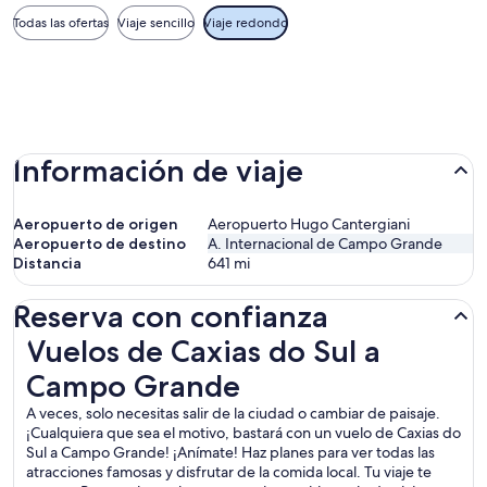
Todas las ofertas
Viaje sencillo
Viaje redondo
Información de viaje
Aeropuerto de origen
Aeropuerto Hugo Cantergiani
Aeropuerto de destino
A. Internacional de Campo Grande
Distancia
641
mi
Reserva con confianza
Vuelos de Caxias do Sul a Campo Grande
Vuelos de Caxias do Sul a
Campo Grande
A veces, solo necesitas salir de la ciudad o cambiar de paisaje.
¡Cualquiera que sea el motivo, bastará con un vuelo de Caxias do
Sul a Campo Grande! ¡Anímate! Haz planes para ver todas las
atracciones famosas y disfrutar de la comida local. Tu viaje te