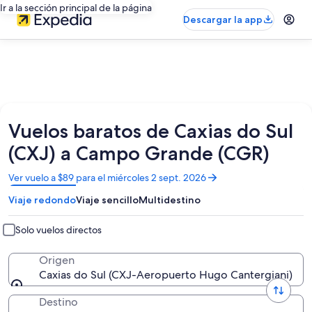
Ir a la sección principal de la página
Descargar la app
Vuelos baratos de Caxias do Sul
(CXJ) a Campo Grande (CGR)
Se
Ver vuelo a $89 para el miércoles 2 sept. 2026
abrirá
Viaje redondo
Viaje sencillo
Multidestino
en
una
nueva
Solo vuelos directos
ventana
Origen
Caxias do Sul (CXJ-Aeropuerto Hugo Cantergiani)
Destino