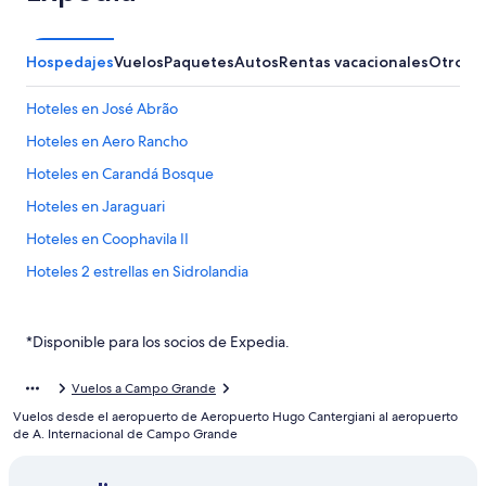
Hospedajes
Vuelos
Paquetes
Autos
Rentas vacacionales
Otros
Hoteles en José Abrão
Hoteles en Aero Rancho
Hoteles en Carandá Bosque
Hoteles en Jaraguari
Hoteles en Coophavila II
Hoteles 2 estrellas en Sidrolandia
Hoteles en Sidrolandia
Hoteles en Vila Oriente
*Disponible para los socios de Expedia.
Hoteles cerca de Centro Comercial Campo Grande
Vuelos a Campo Grande
Hoteles en Núcleo Industrial
Vuelos desde el aeropuerto de Aeropuerto Hugo Cantergiani al aeropuerto
Hoteles en Ribas do Rio Pardo
de A. Internacional de Campo Grande
Hoteles en Mata do Jacinto