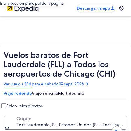
Ir a la sección principal de la página
Descargar la app
Vuelos baratos de Fort
Lauderdale (FLL) a Todos los
aeropuertos de Chicago (CHI)
Se
Ver vuelo a $34 para el sábado 19 sept. 2026
abrirá
Viaje redondo
Viaje sencillo
Multidestino
en
una
nueva
Solo vuelos directos
ventana
Origen
Fort Lauderdale, FL, Estados Unidos (FLL-Fort Lauderda