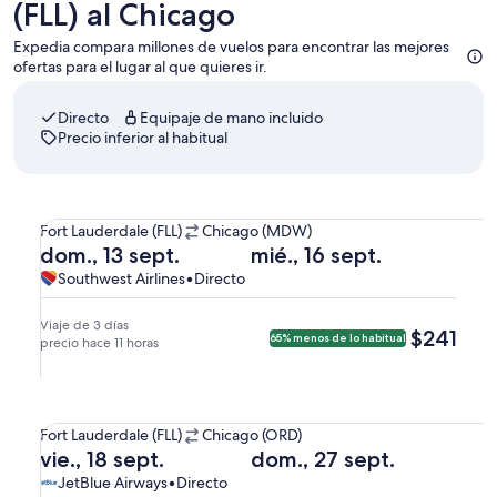
(FLL) al Chicago
Expedia compara millones de vuelos para encontrar las mejores
ofertas para el lugar al que quieres ir.
Directo
Equipaje de mano incluido
Precio inferior al habitual
Seleccionar vuelo de Southwest Airlines, con salida el dom., 1
De
Fort Lauderdale (FLL)
Chicago (MDW)
Fort
Salida
Regreso
dom., 13 sept.
mié., 16 sept.
Lauderdale
el
el
Southwest
Southwest
Southwest Airlines
•
Directo
(FLL)
dom.,
mié.,
Airlines,
Airlines
a
13
16
vuelo
Viaje de 3 días
$241
$241
65% menos de lo habitual
Chicago
sept.
precio hace 11 horas
sept.
directo
(MDW).
a
a
las
las
Seleccionar vuelo de JetBlue Airways, con salida el vie., 18 s
6:20
8:35
De
Fort Lauderdale (FLL)
Chicago (ORD)
a. m.
a. m.
Fort
Salida
Regreso
vie., 18 sept.
dom., 27 sept.
de
de
Lauderdale
el
el
JetBlue
JetBlue
JetBlue Airways
•
Directo
Fort
Chicago