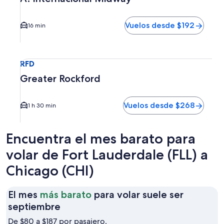
Vuelos desde $192
16 min
Seleccionar vuelo a Greater Rockford RFD. El tiempo prome
RFD
Greater Rockford
Vuelos desde $268
1 h 30 min
Encuentra el mes barato para
volar de Fort Lauderdale (FLL) a
Chicago (CHI)
El mes
más barato
para volar suele ser
El
septiembre
mes
De $80 a $187 por pasajero.