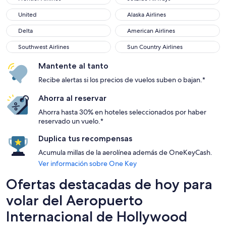
United
Alaska Airlines
United
Alaska Airlines
Delta
American Airlines
Delta
American Airlines
Southwest Airlines
Sun Country Airlines
Southwest Airlines
Sun Country Airlines
Mantente al tanto
Recibe alertas si los precios de vuelos suben o bajan.*
Ahorra al reservar
Ahorra hasta 30% en hoteles seleccionados por haber
reservado un vuelo.*
Duplica tus recompensas
Acumula millas de la aerolínea además de OneKeyCash.
Ver información sobre One Key
Ofertas destacadas de hoy para
volar del Aeropuerto
Internacional de Hollywood