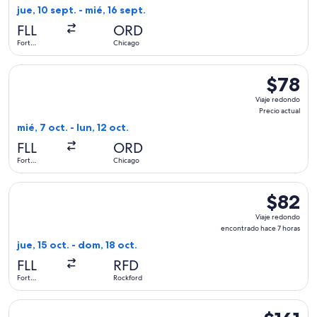
Precio
jue, 10 sept. - mié, 16 sept.
actual
FLL
ORD
Fort
Chicago
Lauderdale
Seleccionar vuelo de Frontier Airlines, con salida el mié, 7 o
$78
$78
Viaje
Viaje redondo
redondo,
Precio actual
Precio
mié, 7 oct. - lun, 12 oct.
actual
FLL
ORD
Fort
Chicago
Lauderdale
Seleccionar vuelo de Allegiant Air, con salida el jue, 15 oct
$82
$82
Viaje
Viaje redondo
redondo,
encontrado hace 7 horas
encontra
jue, 15 oct. - dom, 18 oct.
hace
FLL
RFD
7
Fort
Rockford
horas
Lauderdale
Seleccionar vuelo de JetBlue Airways, con salida el mié, 26 
$161