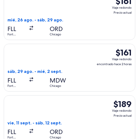
$161
Viaje
Viaje redondo
redondo,
Precio actual
Precio
mié, 26 ago. - sáb, 29 ago.
actual
FLL
ORD
Fort
Chicago
Lauderdale
Seleccionar vuelo de Southwest Airlines, con salida el sáb, 
$161
$161
Viaje
Viaje redondo
redondo,
encontrado hace 2 horas
encontrad
sáb, 29 ago. - mié, 2 sept.
hace
FLL
MDW
2
Fort
Chicago
horas
Lauderdale
Seleccionar vuelo de United, con salida el vie, 11 sept. desde
$189
$189
Viaje
Viaje redondo
redondo,
Precio actual
Precio
vie, 11 sept. - sáb, 12 sept.
actual
FLL
ORD
Fort
Chicago