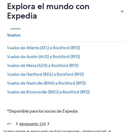
Explora el mundo con
Expedia
Vuelos
Vuelos de Atlanta (ATL) a Rockford (RFD)
Vuelos de Austin (AUS) a Rockford (RFD)
Vuelos de Mesa (AZA) a Rockford (RFD)
Vuelos de Hartford (BDL) a Rockford (RFD)
Vuelos de Nashville (BNA) a Rockford (RFD)
Vuelos de Brownsville (BRO) a Rockford (RFD)
Vuelos de Cedar Rapids (CID) a Rockford (RFD)
Vuelos de Cleveland (CLE) a Rockford (RFD)
*Disponible para los socios de Expedia.
Vuelos de Charlotte (CLT) a Rockford (RFD)
Aeropuerto: CHI
Vuelos de Champaign (CMI) a Rockford (RFD)
Vuelos desde el aeropuerto de Fort Lauderdale - Hollywood Intl. al