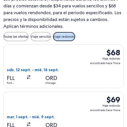
las
6:49
días y comienzan desde $34 para vuelos sencillos y $68
11:44
p. m.
para vuelos rendondos, para el periodo especificado. Los
p. m.
a
precios y la disponibilidad están sujetos a cambios.
a
Fort
Aplican términos adicionales.
Chicago.
Lauderdale.
Todas las ofertas
Viaje sencillo
Viaje redondo
Seleccionar vuelo de Frontier Airlines, con salida el sáb, 12
$68
$68
Viaje
Viaje redondo
redondo,
encontrado hace 1 hora
encontra
sáb, 12 sept. - mié, 16 sept.
hace
FLL
ORD
1
Fort
Chicago
hora
Lauderdale
Seleccionar vuelo de Frontier Airlines, con salida el mar, 1 
$69
$69
Viaje
Viaje redondo
redondo,
encontrado hace 1 hora
encontra
mar, 1 sept. - mié, 9 sept.
hace
FLL
ORD