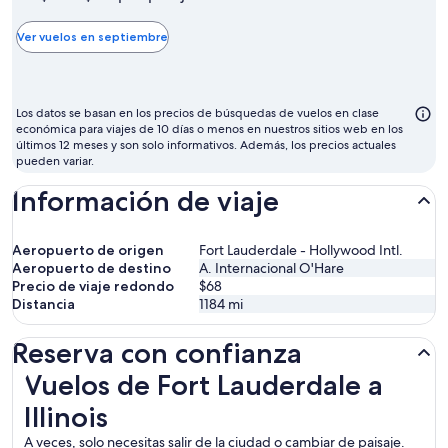
más
barato
Ver vuelos en septiembre
para
volar
suele
Los datos se basan en los precios de búsquedas de vuelos en clase
ser
económica para viajes de 10 días o menos en nuestros sitios web en los
últimos 12 meses y son solo informativos. Además, los precios actuales
septiembre
pueden variar.
Información de viaje
Aeropuerto de origen
Fort Lauderdale - Hollywood Intl.
Aeropuerto de destino
A. Internacional O'Hare
Precio de viaje redondo
$68
Distancia
1184
mi
Reserva con confianza
Vuelos de Fort Lauderdale a Illinois
Vuelos de Fort Lauderdale a
Illinois
A veces, solo necesitas salir de la ciudad o cambiar de paisaje.