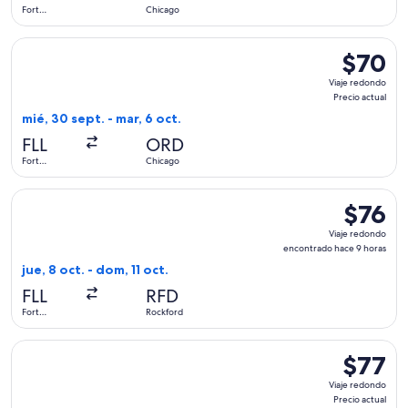
1
Fort
Chicago
hora
Lauderdale
Seleccionar vuelo de Frontier Airlines, con salida el mié, 30
$70
$70
Viaje
Viaje redondo
redondo,
Precio actual
Precio
mié, 30 sept. - mar, 6 oct.
actual
FLL
ORD
Fort
Chicago
Lauderdale
Seleccionar vuelo de Allegiant Air, con salida el jue, 8 oct.
$76
$76
Viaje
Viaje redondo
redondo,
encontrado hace 9 horas
encontra
jue, 8 oct. - dom, 11 oct.
hace
FLL
RFD
9
Fort
Rockford
horas
Lauderdale
Seleccionar vuelo de Frontier Airlines, con salida el jue, 10 
$77
$77
Viaje
Viaje redondo
redondo,
Precio actual