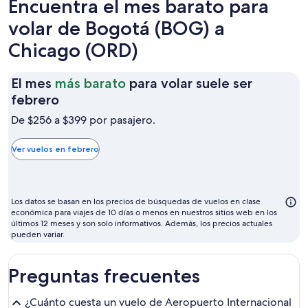
Encuentra el mes barato para
volar de Bogotá (BOG) a
Chicago (ORD)
El mes
más barato
para volar suele ser
El
febrero
mes
De $256 a $399 por pasajero.
más
barato
Ver vuelos en febrero
para
volar
suele
Los datos se basan en los precios de búsquedas de vuelos en clase
ser
económica para viajes de 10 días o menos en nuestros sitios web en los
últimos 12 meses y son solo informativos. Además, los precios actuales
febrero
pueden variar.
Preguntas frecuentes
¿Cuánto cuesta un vuelo de Aeropuerto Internacional