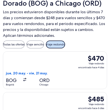
Dorado (BOG) a Chicago (ORD)
Los precios estuvieron disponibles durante los últimos 7
días y comienzan desde $248 para vuelos sencillos y $470
para vuelos rendondos, para el periodo especificado. Los
precios y la disponibilidad están sujetos a cambios.
Aplican términos adicionales.
Todas las ofertas
Viaje sencillo
Viaje redondo
Seleccionar vuelo de Arajet, con salida el jue, 20 may. desd
$470
$470
Viaje
Viaje redondo
redondo,
encontrado hace 4 días
encontrado
jue, 20 may. - vie, 21 may.
hace
BOG
ORD
4
Bogotá
Chicago
días
Seleccionar vuelo de Arajet, con salida el jue, 4 feb. desde
$485
$485
Viaje
Viaje redondo
redondo,
encontrado hace 6 días