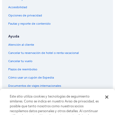
Vuelos de Houston (HOU) a Chicago (MDW)
Accesibilidad
Vuelos de Harlingen (HRL) a Chicago (MDW)
Vuelos de Wichita (ICT) a Chicago (MDW)
Opciones de privacidad
Vuelos de Wilmington (ILM) a Chicago (MDW)
Pautas y reporte de contenido
Vuelos de Indianápolis (IND) a Chicago (MDW)
Ayuda
Vuelos de Jacksonville (JAX) a Chicago (MDW)
Atención al cliente
Vuelos de Nueva York (JFK) a Chicago (MDW)
Cancelar tu reservación de hotel o renta vacacional
Vuelos de Las Vegas (LAS) a Chicago (MDW)
Cancelar tu vuelo
Vuelos de Los Ángeles (LAX) a Chicago (MDW)
Vuelos de Nueva York (LGA) a Chicago (MDW)
Plazos de reembolso
Vuelos de Kansas City (MCI) a Chicago (MDW)
Cómo usar un cupón de Expedia
Vuelos de Manta (MEC) a Chicago (MDW)
Documentos de viajes internacionales
Vuelos de Memphis (MEM) a Chicago (MDW)
Este sitio utiliza cookies y tecnologías de seguimiento
© 2026 Expedia, Inc., una empresa de Expedia Group. Todos los
Vuelos de McAllen (MFE) a Chicago (MDW)
derechos reservados. Expedia y el logo de Expedia son marcas
similares. Como se indica en nuestro Aviso de privacidad, es
registradas o marcas comerciales de Expedia, Inc. CST# 2029030-50.
posible que tanto nosotros como nuestros socios
Vuelos de Morelia (MLM) a Chicago (MDW)
recopilemos datos personales y otros detalles. Al continuar