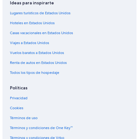
Ideas para inspirarte
Vuelos de Ciudad Juárez (CJS) a Chicago (MDW)
Lugares turísticos de Estados Unidos
Vuelos de Charlotte (CLT) a Chicago (MDW)
Hoteles en Estados Unidos
Vuelos de Columbus (CMH) a Chicago (MDW)
Casas vacacionales en Estados Unidos
Vuelos de Denver (DEN) a Chicago (MDW)
Viajes a Estados Unidos
Vuelos de Durango (DGO) a Chicago (MDW)
Vuelos baratos a Estados Unidos
Vuelos de Delta (DTA) a Chicago (MDW)
Renta de autos en Estados Unidos
Vuelos de Detroit (DTW) a Chicago (MDW)
Todos los tipos de hospedaje
Vuelos de Newark (EWR) a Chicago (MDW)
Vuelos de Fort Lauderdale (FLL) a Chicago (MDW)
Políticas
Vuelos de Sioux Falls (FSD) a Chicago (MDW)
Privacidad
Vuelos de Guadalajara (GDL) a Chicago (MDW)
Cookies
Vuelos de Grand Island (GRI) a Chicago (MDW)
Términos de uso
Vuelos de Greensboro (GSO) a Chicago (MDW)
Términos y condiciones de One Key™
Vuelos de Hermosillo (HMO) a Chicago (MDW)
Términos y condiciones de Vrbo