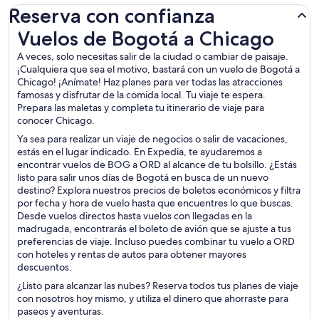
Reserva con confianza
Vuelos de Bogotá a Chicago
Vuelos de Bogotá a Chicago
A veces, solo necesitas salir de la ciudad o cambiar de paisaje.
¡Cualquiera que sea el motivo, bastará con un vuelo de Bogotá a
Chicago! ¡Anímate! Haz planes para ver todas las atracciones
famosas y disfrutar de la comida local. Tu viaje te espera.
Prepara las maletas y completa tu itinerario de viaje para
conocer Chicago.
Ya sea para realizar un viaje de negocios o salir de vacaciones,
estás en el lugar indicado. En Expedia, te ayudaremos a
encontrar vuelos de BOG a ORD al alcance de tu bolsillo. ¿Estás
listo para salir unos días de Bogotá en busca de un nuevo
destino? Explora nuestros precios de boletos económicos y filtra
por fecha y hora de vuelo hasta que encuentres lo que buscas.
Desde vuelos directos hasta vuelos con llegadas en la
madrugada, encontrarás el boleto de avión que se ajuste a tus
preferencias de viaje. Incluso puedes combinar tu vuelo a ORD
con hoteles y rentas de autos para obtener mayores
descuentos.
¿Listo para alcanzar las nubes? Reserva todos tus planes de viaje
con nosotros hoy mismo, y utiliza el dinero que ahorraste para
paseos y aventuras.