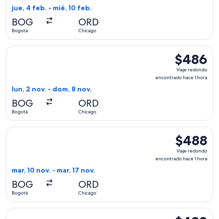
encontrado
jue, 4 feb. - mié, 10 feb.
hace
BOG
ORD
6
Bogotá
Chicago
días
Seleccionar vuelo de Viva, con salida el lun, 2 nov. desde B
$486
$486
Viaje
Viaje redondo
redondo,
encontrado hace 1 hora
encontrado
lun, 2 nov. - dom, 8 nov.
hace
BOG
ORD
1
Bogotá
Chicago
hora
Seleccionar vuelo de Viva, con salida el mar, 10 nov. desde 
$488
$488
Viaje
Viaje redondo
redondo,
encontrado hace 1 hora
encontrado
mar, 10 nov. - mar, 17 nov.
hace
BOG
ORD
1
Bogotá
Chicago
hora
Seleccionar vuelo de Volaris, con salida el mar, 10 nov. des
$493