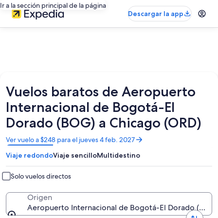
Ir a la sección principal de la página
Descargar la app
Vuelos baratos de Aeropuerto
Internacional de Bogotá-El
Dorado (BOG) a Chicago (ORD)
Se
Ver vuelo a $248 para el jueves 4 feb. 2027
abrirá
Viaje redondo
Viaje sencillo
Multidestino
en
una
nueva
Solo vuelos directos
ventana
Origen
Aeropuerto Internacional de Bogotá-El Dorado (BOG