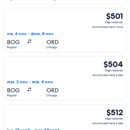
días
Seleccionar vuelo de Viva, con salida el vie, 6 nov. desde B
$501
$501
Viaje
Viaje redondo
redondo,
encontrado hace 1 hora
encontrad
vie, 6 nov. - dom, 8 nov.
hace
BOG
ORD
1
Bogotá
Chicago
hora
Seleccionar vuelo de Copa, con salida el mar, 3 nov. desde 
$504
$504
Viaje
Viaje redondo
redondo,
encontrado hace 6 días
encontrado
mar, 3 nov. - mié, 4 nov.
hace
BOG
ORD
6
Bogotá
Chicago
días
Seleccionar vuelo de American Airlines, con salida el jue, 1
$512
$512
Viaje
Viaje redondo
redondo,
encontrado hace 6 días
encontrad