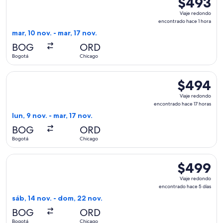
$493
Viaje
Viaje redondo
redondo,
encontrado hace 1 hora
encontrado
mar, 10 nov. - mar, 17 nov.
hace
BOG
ORD
1
Bogotá
Chicago
hora
Seleccionar vuelo de Viva, con salida el lun, 9 nov. desde B
$494
$494
Viaje
Viaje redondo
redondo,
encontrado hace 17 horas
encontrado
lun, 9 nov. - mar, 17 nov.
hace
BOG
ORD
17
Bogotá
Chicago
horas
Seleccionar vuelo de Volaris, con salida el sáb, 14 nov. des
$499
$499
Viaje
Viaje redondo
redondo,
encontrado hace 5 días
encontrado
sáb, 14 nov. - dom, 22 nov.
hace
BOG
ORD
5
Bogotá
Chicago