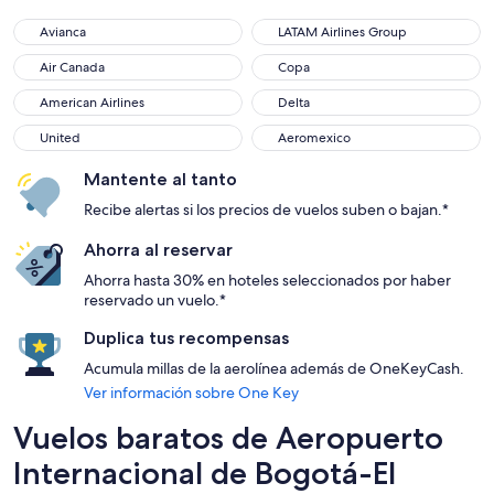
Avianca
LATAM Airlines Group
Avianca
LATAM Airlines Group
Air Canada
Copa
Air Canada
Copa
American Airlines
Delta
American Airlines
Delta
United
Aeromexico
United
Aeromexico
Mantente al tanto
Recibe alertas si los precios de vuelos suben o bajan.*
Ahorra al reservar
Ahorra hasta 30% en hoteles seleccionados por haber
reservado un vuelo.*
Duplica tus recompensas
Acumula millas de la aerolínea además de OneKeyCash.
Ver información sobre One Key
Vuelos baratos de Aeropuerto
Internacional de Bogotá-El