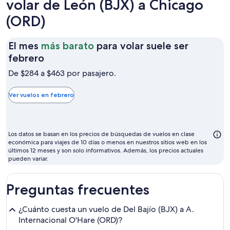
volar de León (BJX) a Chicago
(ORD)
El mes
más barato
para volar suele ser
El
febrero
mes
De $284 a $463 por pasajero.
más
barato
Ver vuelos en febrero
para
volar
suele
Los datos se basan en los precios de búsquedas de vuelos en clase
ser
económica para viajes de 10 días o menos en nuestros sitios web en los
últimos 12 meses y son solo informativos. Además, los precios actuales
febrero
pueden variar.
Preguntas frecuentes
¿Cuánto cuesta un vuelo de Del Bajío (BJX) a A.
Internacional O'Hare (ORD)?