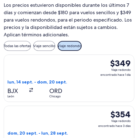
Los precios estuvieron disponibles durante los últimos 7
días y comienzan desde $180 para vuelos sencillos y $349
para vuelos rendondos, para el periodo especificado. Los
precios y la disponibilidad están sujetos a cambios.
Aplican términos adicionales.
Todas las ofertas
Viaje sencillo
Viaje redondo
Seleccionar vuelo de Viva, con salida el lun, 14 sept. desde
$349
$349
Viaje
Viaje redondo
redondo,
encontrado hace 1 día
encontrado
lun, 14 sept. - dom, 20 sept.
hace
BJX
ORD
1
León
Chicago
día
Seleccionar vuelo de Viva, con salida el dom, 20 sept. desde
$354
$354
Viaje
Viaje redondo
redondo,
encontrado hace 3 días
encontrado
dom, 20 sept. - lun, 28 sept.