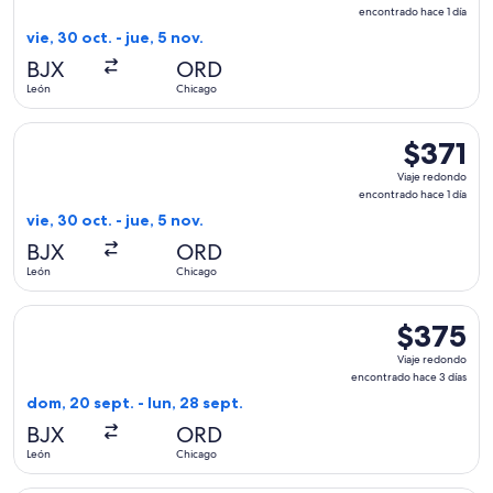
redondo,
encontrado hace 1 día
encontrado
vie, 30 oct. - jue, 5 nov.
hace
BJX
ORD
1
León
Chicago
día
Seleccionar vuelo de Frontier Airlines, con salida el vie, 30
$371
$371
Viaje
Viaje redondo
redondo,
encontrado hace 1 día
encontrad
vie, 30 oct. - jue, 5 nov.
hace
BJX
ORD
1
León
Chicago
día
Seleccionar vuelo de Volaris, con salida el dom, 20 sept. de
$375
$375
Viaje
Viaje redondo
redondo,
encontrado hace 3 días
encontrado
dom, 20 sept. - lun, 28 sept.
hace
BJX
ORD
3
León
Chicago
días