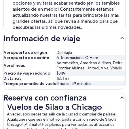
opciones y evitarás acabar sentado ¡en los temibles
asientos de en medio! Constantemente estamos
actualizando nuestras tarifas para brindarte las más
grandes ofertas, así que revisa a menudo para que
descubras las últimas novedades.
Información de viaje
Aeropuerto de origen
Del Bajío
Aeropuerto de destino
A. Internacional O'Hare
Aeromexico, American Airlines, Delta,
Aerolíneas
Frontier Airlines, United, Viva, Volaris
Precio de viaje redondo
$349
Distancia
1651
mi
Tiempo promedio de vuelo
4 horas, 59 minutos
Reserva con confianza
Vuelos de Silao a Chicago
Vuelos de Silao a Chicago
A veces, solo necesitas salir de la ciudad o cambiar de paisaje.
¡Cualquiera que sea el motivo, bastará con un vuelo de Silao a
Chicago! ¡Anímate! Haz planes para ver todas las atracciones