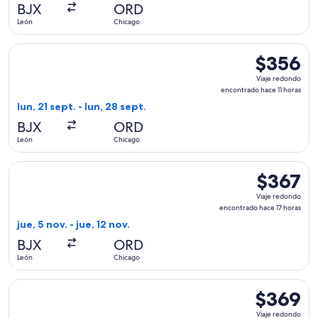
hace
BJX
ORD
3
León
Chicago
días
Seleccionar vuelo de Viva, con salida el lun, 21 sept. desde 
$356
$356
Viaje
Viaje redondo
redondo,
encontrado hace 11 horas
encontrado
lun, 21 sept. - lun, 28 sept.
hace
BJX
ORD
11
León
Chicago
horas
Seleccionar vuelo de Viva, con salida el jue, 5 nov. desde Le
$367
$367
Viaje
Viaje redondo
redondo,
encontrado hace 17 horas
encontrado
jue, 5 nov. - jue, 12 nov.
hace
BJX
ORD
17
León
Chicago
horas
Seleccionar vuelo de Volaris, con salida el vie, 30 oct. desd
$369
$369
Viaje
Viaje redondo