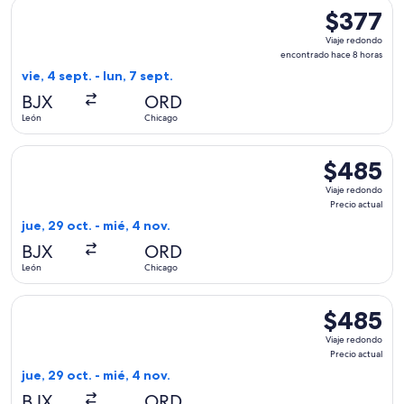
Seleccionar vuelo de Viva, con salida el vie, 4 sept. desde L
$377
$377
Viaje
Viaje redondo
redondo,
encontrado hace 8 horas
encontrado
vie, 4 sept. - lun, 7 sept.
hace
BJX
ORD
8
León
Chicago
horas
Seleccionar vuelo de Aeromexico, con salida el jue, 29 oct. 
$485
$485
Viaje
Viaje redondo
redondo,
Precio actual
Precio
jue, 29 oct. - mié, 4 nov.
actual
BJX
ORD
León
Chicago
Seleccionar vuelo de Delta, con salida el jue, 29 oct. desde 
$485
$485
Viaje
Viaje redondo
redondo,
Precio actual
Precio
jue, 29 oct. - mié, 4 nov.
actual
BJX
ORD