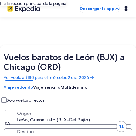
Ir a la sección principal de la página
Descargar la app
Vuelos baratos de León (BJX) a
Chicago (ORD)
Se
Ver vuelo a $180 para el miércoles 2 dic. 2026
abrirá
Viaje redondo
Viaje sencillo
Multidestino
en
una
nueva
Solo vuelos directos
ventana
Origen
León, Guanajuato (BJX-Del Bajío)
Destino