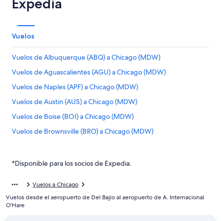
Expedia
Vuelos
Vuelos de Albuquerque (ABQ) a Chicago (MDW)
Vuelos de Aguascalientes (AGU) a Chicago (MDW)
Vuelos de Naples (APF) a Chicago (MDW)
Vuelos de Austin (AUS) a Chicago (MDW)
Vuelos de Boise (BOI) a Chicago (MDW)
Vuelos de Brownsville (BRO) a Chicago (MDW)
Vuelos de Baton Rouge (BTR) a Chicago (MDW)
Vuelos de Baltimore (BWI) a Chicago (MDW)
*Disponible para los socios de Expedia.
Vuelos de Ciudad Juárez (CJS) a Chicago (MDW)
Vuelos a Chicago
Vuelos de Charlotte (CLT) a Chicago (MDW)
Vuelos desde el aeropuerto de Del Bajío al aeropuerto de A. Internacional
Vuelos de Columbus (CMH) a Chicago (MDW)
O'Hare
Vuelos de Denver (DEN) a Chicago (MDW)