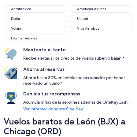
Aeromexico
American Airlines
Aeromexico
American Airlines
Delta
United
Delta
United
Volaris
Viva Aerobus
Volaris
Viva Aerobus
Frontier Airlines
Frontier Airlines
Mantente al tanto
Recibe alertas si los precios de vuelos suben o bajan.*
Ahorra al reservar
Ahorra hasta 30% en hoteles seleccionados por haber
reservado un vuelo.*
Duplica tus recompensas
Acumula millas de la aerolínea además de OneKeyCash.
Ver información sobre One Key
Vuelos baratos de León (BJX) a
Chicago (ORD)