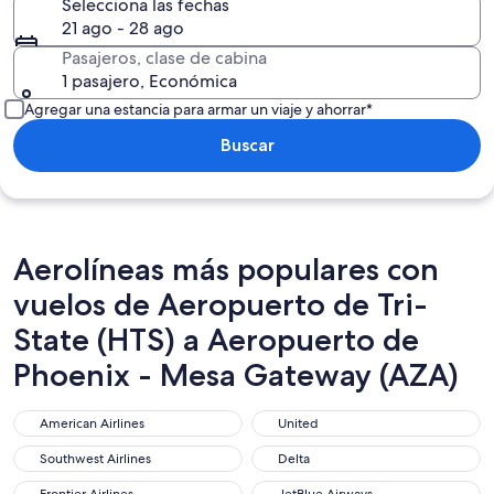
Selecciona las fechas
21 ago - 28 ago
Pasajeros, clase de cabina
1 pasajero, Económica
Agregar una estancia para armar un viaje y ahorrar*
Buscar
Aerolíneas más populares con
vuelos de Aeropuerto de Tri-
State (HTS) a Aeropuerto de
Phoenix - Mesa Gateway (AZA)
American Airlines
United
American Airlines
United
Southwest Airlines
Delta
Southwest Airlines
Delta
Frontier Airlines
JetBlue Airways