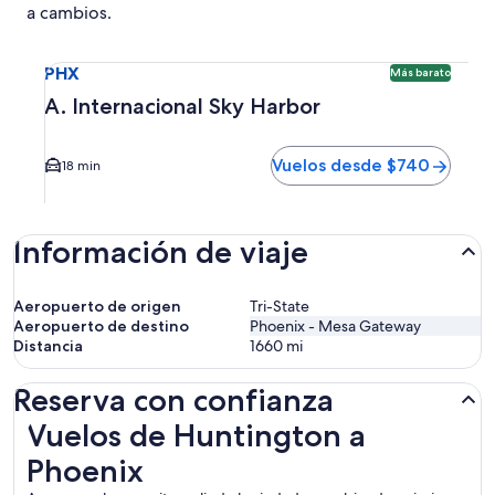
a cambios.
Seleccionar vuelo a A. Internacional Sky Harbor PHX. Opci
PHX
Más barato
A. Internacional Sky Harbor
Vuelos desde $740
18 min
Información de viaje
Aeropuerto de origen
Tri-State
Aeropuerto de destino
Phoenix - Mesa Gateway
Distancia
1660
mi
Reserva con confianza
Vuelos de Huntington a Phoenix
Vuelos de Huntington a
Phoenix