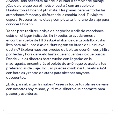
A veces, solo necesitas salir de la ciudad o cambiar de paisaje.
¡Cualquiera que sea el motivo, bastará con un vuelo de
Huntington a Phoenix! ¡Anímate! Haz planes para ver todas las
atracciones famosas y disfrutar de la comida local. Tu viaje te
espera. Prepara las maletas y completa tu itinerario de viaje para
conocer Phoenix.
Ya sea para realizar un viaje de negocios o salir de vacaciones,
estás en el lugar indicado. En Expedia, te ayudaremos a
encontrar vuelos de HTS a AZA al alcance de tu bolsillo. ¿Estás
listo para salir unos días de Huntington en busca de un nuevo
destino? Explora nuestros precios de boletos económicos y filtra
por fecha y hora de vuelo hasta que encuentres lo que buscas.
Desde vuelos directos hasta vuelos con llegadas en la
madrugada, encontrarás el boleto de avión que se ajuste a tus
preferencias de viaje. Incluso puedes combinar tu vuelo a AZA
con hoteles y rentas de autos para obtener mayores
descuentos.
¿Listo para alcanzar las nubes? Reserva todos tus planes de viaje
con nosotros hoy mismo, y utiliza el dinero que ahorraste para
paseos y aventuras.