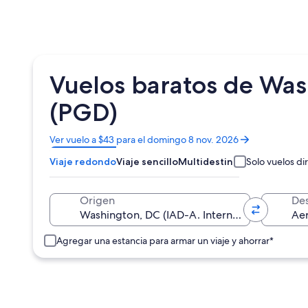
Vuelos baratos de Was
(PGD)
Se
Ver vuelo a $43 para el domingo 8 nov. 2026
abrirá
Viaje redondo
Viaje sencillo
Multidestino
Solo vuelos di
en
una
nueva
Origen
Des
ventana
Agregar una estancia para armar un viaje y ahorrar*