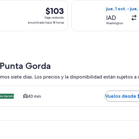
hace
con salida el jue, 5 nov. desde Washington hacia Punta Gorda, c
Seleccionar vuel
1
$103
$103
jue, 1 oct. - jue,
día
Viaje
IAD
Viaje redondo
redondo,
encontrado hace 18 horas
Washington
encontrado
hace
18
horas
 Punta Gorda
mos siete días. Los precios y la disponibilidad están sujetos a
 Florida RSW. Opción más barata disponible. El tiempo promed
Vuelos desde 
43 min
ás barato