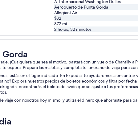
A. Internacional Washington Dulles
Aeropuerto de Punta Gorda
Allegiant Air
$82
872
mi
2 horas, 32 minutos
a Gorda
aisaje. ¡Cualquiera que sea el motivo, bastará con un vuelo de Chantilly a
je te espera. Prepara las maletas y completa tu itinerario de viaje para c
iones, estás en el lugar indicado. En Expedia, te ayudaremos a encontrar vu
estino? Explora nuestros precios de boletos económicos y filtra por fech
drugada, encontrarás el boleto de avión que se ajuste a tus preferencia
tos.
de viaje con nosotros hoy mismo, y utiliza el dinero que ahorraste para p
dia