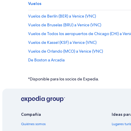
Vuelos
Vuelos de Berlín (BER) a Venice (VNC)
Vuelos de Bruselas (BRU) a Venice (VNC)
Vuelos de Todos los aeropuertos de Chicago (CHI) a Ven
Vuelos de Kassel (KSF) a Venice (VNC)
Vuelos de Orlando (MCO) a Venice (VNC)
De Boston a Arcadia
Vuelos de Aguascalientes (AGU) a Fort Myers (FMY)
Vuelos de Austin (AUS) a Fort Myers (FMY)
*Disponible para los socios de Expedia.
Vuelos de Brownsville (BRO) a Fort Myers (FMY)
Vuelos de Cali (CLO) a Fort Myers (FMY)
Vuelos de Corpus Christi (CRP) a Fort Myers (FMY)
Vuelos de Denver (DEN) a Fort Myers (FMY)
Compañía
Ideas par
Vuelos de Todos los aeropuertos de Detroit (DTT) a Fort
Quiénes somos
Lugares turí
Vuelos de El Paso (ELP) a Fort Myers (FMY)