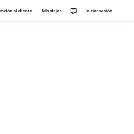
nción al cliente
Mis viajes
Iniciar sesión