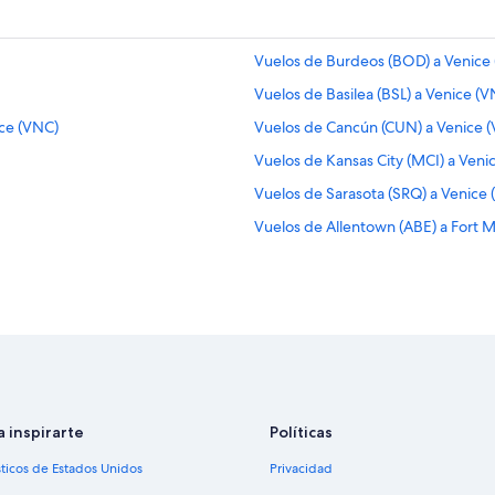
Vuelos de Burdeos (BOD) a Venice
Vuelos de Basilea (BSL) a Venice (
ice (VNC)
Vuelos de Cancún (CUN) a Venice 
Vuelos de Kansas City (MCI) a Veni
Vuelos de Sarasota (SRQ) a Venice
Vuelos de Allentown (ABE) a Fort 
Vuelos de Amarillo (AMA) a Fort M
Vuelos de Bridgeport (BDR) a Fort
Vuelos de Baltimore (BWI) a Fort 
Vuelos de Columbus (CMH) a Fort 
Vuelos de Cancún (CUN) a Fort My
Vuelos de Dallas (DFW) a Fort Mye
a inspirarte
Políticas
 Myers (FMY)
Vuelos de Detroit (DTW) a Fort My
sticos de Estados Unidos
Privacidad
Vuelos de Newark (EWR) a Fort My