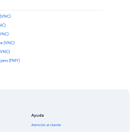
 (VNC)
VNC)
(VNC)
ce (VNC)
 (VNC)
Myers (FMY)
yers (FMY)
 Myers (FMY)
Myers (FMY)
Myers (FMY)
ers (FMY)
rs (FMY)
Ayuda
ers (FMY)
Atención al cliente
ers (FMY)