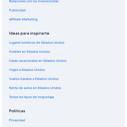
Relaciones con los inversionistas
Hoteles en Champagne-Ardenne
Publicidad
Hoteles en Somsois
Affiliate Marketing
Castillos en Bergères-lès-Vertus
Ideas para inspirarte
Hoteles familiares en Bergères-lès-Vertus
Hoteles con aire acondicionado en Bergères-lès-Vertus
Lugares turísticos de Estados Unidos
Hoteles en Bergères-lès-Vertus
Hoteles en Estados Unidos
Hoteles en Salon
Casas vacacionales en Estados Unidos
Hoteles en Étoges
Viajes a Estados Unidos
Hoteles en Chouilly
Vuelos baratos a Estados Unidos
Castillos en Champagne
Renta de autos en Estados Unidos
Centros vacacionales en Champagne
Todos los tipos de hospedaje
Hoteles haciendas en Champagne
Hoteles con spa en Champagne
Políticas
Hoteles de lujo en Champagne
Privacidad