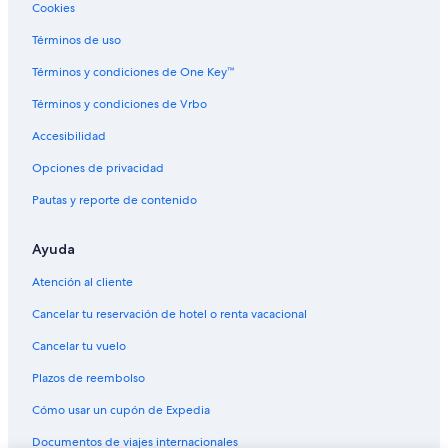
Hoteles baratos en Champagne
Cookies
Hoteles con hidromasaje en Champagne
Términos de uso
Hoteles cerca de viñedos en Champagne
Términos y condiciones de One Key™
Hoteles de senderismo en Champagne
Términos y condiciones de Vrbo
Hoteles en Champagne
Accesibilidad
Residencias en Champagne
Opciones de privacidad
Hoteles en Intercomunalidad de Châlons-en-Champagne
Pautas y reporte de contenido
Hoteles en Haussimont
Hoteles en Saint-Amand-sur-Fion
Ayuda
Hoteles en Fère-Champenoise
Atención al cliente
Hoteles en Courdemanges
Cancelar tu reservación de hotel o renta vacacional
Hoteles en Vitry-le-François
Cancelar tu vuelo
Casas de campo en Toulon la Montagne
Plazos de reembolso
Cómo usar un cupón de Expedia
Documentos de viajes internacionales