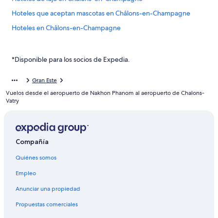
Hoteles que aceptan mascotas en Châlons-en-Champagne
Hoteles en Châlons-en-Champagne
Hostales en Tours-sur-Marne
Hoteles en Tours-sur-Marne
*Disponible para los socios de Expedia.
Casas de campo en L'Épine
Gran Este
Hoteles en Pogny
Vuelos desde el aeropuerto de Nakhon Phanom al aeropuerto de Chalons-
Hoteles en Reuves
Vatry
Castillos en Champagne-Ardenne
Resorts en Champagne-Ardenne
Compañía
Hoteles haciendas en Champagne-Ardenne
Quiénes somos
Hoteles de lujo en Champagne-Ardenne
Hoteles baratos en Champagne-Ardenne
Empleo
Hoteles cerca de viñedos en Champagne-Ardenne
Anunciar una propiedad
Hoteles con vista en Champagne-Ardenne
Propuestas comerciales
Hoteles de Relais & Chateaux en Champagne-Ardenne