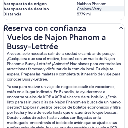
Aeropuerto de origen
Nakhon Phanom
Aeropuerto de destino
Chalons-Vatry
Distancia
5779
mi
Reserva con confianza
Vuelos de Najon Phanom a Bussy-Lettrée
Vuelos de Najon Phanom a
Bussy-Lettrée
A veces, solo necesitas salir de la ciudad o cambiar de paisaje.
¡Cualquiera que sea el motivo, bastará con un vuelo de Najon
Phanom a Bussy-Lettrée! ¡Anímate! Haz planes para ver todas las
atracciones famosas y disfrutar de la comida local. Tu viaje te
espera. Prepara las maletas y completa tu itinerario de viaje para
conocer Bussy-Lettrée.
Ya sea para realizar un viaje de negocios o salir de vacaciones,
estás en el lugar indicado. En Expedia, te ayudaremos a
encontrar vuelos de KOP a XCR al alcance de tu bolsillo. ¿Estás
listo para salir unos días de Najon Phanom en busca de un nuevo
destino? Explora nuestros precios de boletos económicos y filtra
por fecha y hora de vuelo hasta que encuentres lo que buscas.
Desde vuelos directos hasta vuelos con llegadas en la
madrugada, encontrarás el boleto de avión que se ajuste a tus
preferencias de viaje. Incluso puedes combinar tu vuelo a XCR