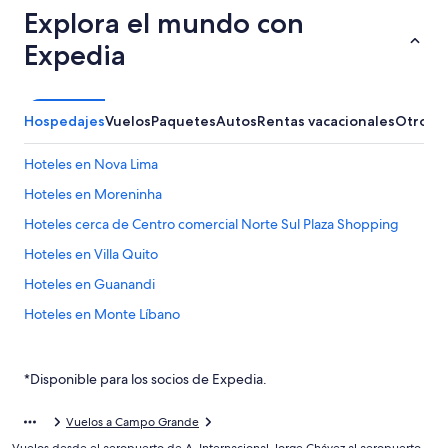
Explora el mundo con
Expedia
Hospedajes
Vuelos
Paquetes
Autos
Rentas vacacionales
Otros
Hoteles en Nova Lima
Hoteles en Moreninha
Hoteles cerca de Centro comercial Norte Sul Plaza Shopping
Hoteles en Villa Quito
Hoteles en Guanandi
Hoteles en Monte Líbano
Hoteles en Boa Sorte
Hoteles en Nova São Bento
*Disponible para los socios de Expedia.
Hoteles en Núcleo Industrial
Vuelos a Campo Grande
Hoteles en Vila Nasser