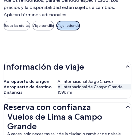
vuelos rendondos, para el periodo especificado. Los
precios y la disponibilidad están sujetos a cambios.
Aplican términos adicionales.
Todas las ofertas
Viaje sencillo
Viaje redondo
Información de viaje
Aeropuerto de origen
A. Internacional Jorge Chávez
Aeropuerto de destino
A. Internacional de Campo Grande
Distancia
1596
mi
Reserva con confianza
Vuelos de Lima a Campo Grande
Vuelos de Lima a Campo
Grande
A veces, solo necesitas salir de la ciudad o cambiar de paisaje.