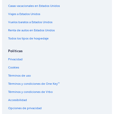
Hoteles con gimnasio en Mato Grosso del Sur
Casas vacacionales en Estados Unidos
Hoteles con restaurante en Mato Grosso del Sur
Viajes a Estados Unidos
Hoteles con sauna en Mato Grosso del Sur
Vuelos baratos a Estados Unidos
Hoteles con traslado del/al aeropuerto en Mato Grosso del Sur
Renta de autos en Estados Unidos
Hoteles en Mato Grosso del Sur
Todos los tipos de hospedaje
Resorts en Mato Grosso del Sur
Hoteles haciendas en Mato Grosso del Sur
Políticas
Hostales en Mato Grosso del Sur
Privacidad
Hoteles en Vila Oriente
Cookies
Hoteles en Ribas do Rio Pardo
Términos de uso
Hoteles en Jaraguari
Términos y condiciones de One Key™
Hoteles en Taquarussú
Términos y condiciones de Vrbo
Hoteles cerca de Centro Comercial Campo Grande
Accesibilidad
Apartamentos en Campo Grande
Opciones de privacidad
Hostales en Campo Grande