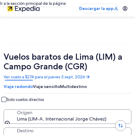
Ir a la sección principal de la página
Descargar la app
Vuelos baratos de Lima (LIM) a
Campo Grande (CGR)
Se
Ver vuelo a $274 para el jueves 3 sept. 2026
abrirá
Viaje redondo
Viaje sencillo
Multidestino
en
una
nueva
Solo vuelos directos
ventana
Origen
Lima (LIM-A. Internacional Jorge Chávez)
Destino